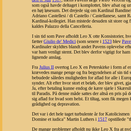
som også havde deltaget i komplottet, blev afsat og u
en høj løsesum. Det drejede sig om Kardinal Bandinell
Adriano Castellesi / di Castello / Castellanese, samt 
Kardinal-kollegiet. Han mistede desuden sit store og f
kaldes Palazzo della Cancelleria.
I sin tid som Pave afholdt Leo X otte Konsistorier, 
fætter
Giulio de' Medici
(som senere i
1523
blev
Pave
Kardinaler skyldtes blandt andet Pavens oplevelse eft
var ham venligt stemt. Det blev derfor vigtigt for h
lignende anslag.
Fra
Julius II
overtog Leo X en Peterskirke i form af en
krævedes mange penge og fra begyndelsen af sin tid s
bebudede således muligheden for aflad for alle i Europa
synder. Alt efter hvor stort et beløb, der blev givet, g
Ja, efter betaling kunne endog de kære sjæle i Skærsil
til Paradis. På denne måde sattes der altså en pris p
sig aflad for hvad som helst. Et tiltag, som fik megen
grådighed og depravation.
Det var i det hele taget turbulente år for Katolicism
Domine et iudica" Martin Luthers i
1517
opstillede "
De mange problemer afholdt nu ikke Leo X fra at nyde