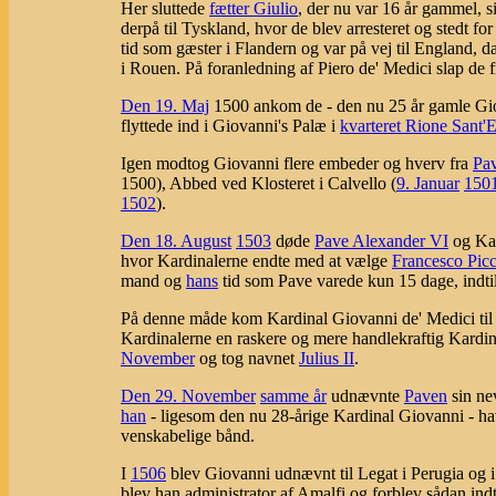
Her sluttede
fætter Giulio
, der nu var 16 år gammel, si
derpå til Tyskland, hvor de blev arresteret og stedt fo
tid som gæster i Flandern og var på vej til England, da 
i Rouen. På foranledning af Piero de' Medici slap de fr
Den 19. Maj
1500 ankom de - den nu 25 år gamle Gi
flyttede ind i Giovanni's Palæ i
kvarteret Rione Sant'
Igen modtog Giovanni flere embeder og hverv fra
Pa
1500), Abbed ved Klosteret i Calvello (
9. Januar
150
1502
).
Den 18. August
1503
døde
Pave Alexander VI
og Kar
hvor Kardinalerne endte med at vælge
Francesco Pic
mand og
hans
tid som Pave varede kun 15 dage, indti
På denne måde kom Kardinal Giovanni de' Medici til 
Kardinalerne en raskere og mere handlekraftig Kardin
November
og tog navnet
Julius II
.
Den 29. November
samme år
udnævnte
Paven
sin n
han
- ligesom den nu 28-årige Kardinal Giovanni - hav
venskabelige bånd.
I
1506
blev Giovanni udnævnt til Legat i Perugia og 
blev han administrator af Amalfi og forblev sådan ind