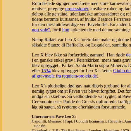
Rom festede sig igennem årene med store karnevalsop
motiver, prægtige
processioner
, kostbare rober, og fa
deltog alle gejstlige, udenlandske ambassadører og rejs
tidens berømte kurtisaner, af hvilke Beatrice Ferrare
for den mest attråværdige ved Pavehoffet. En anden ke
non vole"
, fordi
hun
koketterede med denne sætning: 
Netop Rafael var Leo X's foretrukne maler og denne ku
såkaldte Stanze di Raffaello, og Loggia'en, samtidig 
Leo X blev ikke så forfærdelig gammel. Han døde
de
i en ganske enkel grav i Peterskirken, mens hans gra
blev opbygget i Kirken Santa Maria sopra Minerva. De
efter
1534
blev opbygget for Leo X's fætter
Giulio de
af gravmæle fra requiem-projekt.de
).
Leo X's pludselige død gav naturligvis grobund for alle
nemlig rygtet om at Paven var blevet forgiftet. Det f
undgå sin skæbne. Så vedholdende var rygtet, at Pa
Ceremonimester Paride de Grassis opfordrede kraftigt 
låg på sagen, så rygterne efterhånden forstummede.
Litteratur om Pave Leo X:
Caporilli, Memmo: I Papi, I Concili Ecumenici, I Giubilei, Anni
- side 66.
Chamberlin, E.R.: The Bad Popes. - London : Hamilton, 1970.