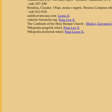
- side 207-249.
Rendina, Claudio: I Papi, storia e segreti. Newton Compton edit
- side 612-618.
araldicavaticana.com:
Leone X
.
catholic-hierarchy.org:
Pope Leo X
.
The Cardinals of the Holy Roman Church:
Medici, Giovanni 
Wikipedia (engelsk tekst):
Pope Leo X
.
Wikipedia (italiensk tekst):
Papa Leone X.