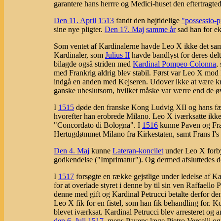
garantere hans herrre og Medici-huset den eftertragted
Den 11. April
1513
fandt den højtidelige
"possessio-p
sine nye pligter.
Den 17. Maj
samme år
sad han for e
Som ventet af Kardinalerne havde Leo X ikke det s
Kardinaler, som
Julius II
havde bandlyst for deres del
bilagde også striden med
Kardinal Pompeo Colonna
,
med Frankrig aldrig blev stabil. Først var Leo X mod F
indgå en anden med Kejseren. Udover ikke at være krig
ganske ubeslutsom, hvilket måske var værre end de øv
I
1515
døde den franske Kong Ludvig XII og hans fætt
hvorefter han erobrede Milano. Leo X iværksatte ikke 
"Concordato di Bologna". I
1516
kunne Paven og Fran
Hertugdømmet Milano fra Kirkestaten, samt Frans I's re
Den 4. Maj
kunne
Lateran-koncilet
under Leo X forby
godkendelse ("Imprimatur"). Og dermed afsluttedes d
I
1517
forsøgte en række gejstlige under ledelse af Ka
for at overlade styret i denne by til sin ven Raffaell
denne med gift og Kardinal Petrucci betalte derfor den
Leo X fik for en fistel, som han fik behandling for. Ko
blevet iværksat. Kardinal Petrucci blev arresteret og
den 6. Juli
1517
, mens Pavens læge Pietro Vercelli og