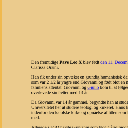
Den fremtidige
Pave Leo X
blev født
den 11. Decem
Clarissa Orsini.
Han fik under sin opvækst en grundig humanistisk d
som var 2 1/2 år yngre end Giovanni og født blot en m
familiens attentat. Giovanni og
Giulio
kom til at følg
overlevede sin fætter med 13 år.
Da Giovanni var 14 år gammel, begyndte han at studere
Universitetet her at studere teologi og kirkeret. Hans l
indenfor den katolske kirke og opnåelse af titlen som
med.
Allerede i 1482 havde Giovanni som blot 7-årig modtage