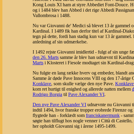
Kong Louis XI ham at styre Abbediet Font-Douce. He
og i 1484 blev han Abbed i det rige Abbedi Passigna
Vallombrosa i 1488.
Nu var Giovanni de' Medici så blevet 13 år gammel o
Kardinal. I 1489 fik han derfor titel af Kardinal-Dia
tegn på dette, fordi han stadig kun var 13 år gammel.
anledning af sin udmærkelse.
I 1492 rejste Giovanni imidlertid - fulgt af sin unge f
den 26. Marts
samme år blev han udnævnt til Kardina
Marts
i Klosteret i Fiesole modtaget sin Kardinal-drag
Nu fulgte en lang række hverv og embeder, blandt an
Samme år døde Pave Innocens VIII og den 17-årige Gi
Konklave
, som skulle vælge den nye Pave.
Konklave
kom ret hurtigt til enighed og allerede natten mellem
d
Rodrigo Borgia
til
Pave Alexander VI
.
Den nye Pave Alexander VI
udnævnte nu Giovanni til 
indtil 1494, hvor franske tropper erobrede Firenze og 
flygtede han - forklædt som
franciskanermunk
- samme
søgte han tilflugt hos nogle venner i Città di Castell
her opholdt Giovanni sig i årene 1495-1499.