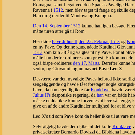
Romagna, samt Legat ved den Spansk-Pavelige Hær m
Ravenna i
1512
, men blev taget til fange og skulle de
Han drog derfter til Mantova og Bologna.
Den 14. September
1512
kunne han igen besøge Firenz
måtte turen atter gå til Rom.
Her døde
Pave Julius II
den 22. Februar
1513
og
Kon
en ny Pave. Og denne gang nåede Kardinal Giovanni de
1513
som kun 38-årig valgtes til ny Pave. For at bliv
måtte han derfor ordineres som præst. En kommende 
også bispe-ordineres
den 17. Marts
. Derefter kunne 
senior, og Giovanni tog nu navnet
Pave Leo X
.
Desværre var den nyvalgte Paves helbred ikke særlig
sengeliggende og havde fået foretaget nogle kirurgisk
Pave, da han egentlig ikke før
Konklavet
havde været 
Julius II's
despotiske regering, da
han
var en både hår
måske endda ikke kunne forventes at leve så længe, k
give en af de andre Kardinaler mulighed for at blive v
Leo X's tid som Pave kom da heller ikke til at vare me
Selvfølgelig havde der i løbet af det korte
Konklave
væ
privatsekretær Bernardo Dovizzi da Bibbiena havde arb