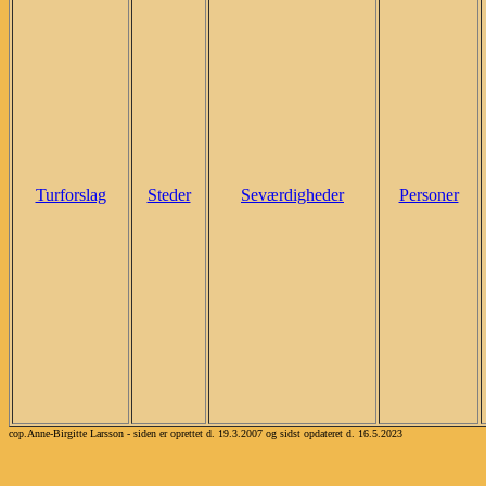
Turforslag
Steder
Seværdigheder
Personer
cop.Anne-Birgitte Larsson - siden er oprettet d. 19.3.2007 og sidst opdateret d. 16.5.2023