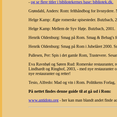
-
og se flere titler i bibliotekernes base: bibliotek.dk.
Grøndahl, Anders: Rom: felthåndbog for livsnydere. 
Helge Kamp: Ægte romerske spisesteder. Butzbach, 
Helge Kamp: Mellem de Syv Høje. Butzbach, 2001.
Henrik Oldenburg: Smag på Rom. Smag & Behag's f
Henrik Oldenburg: Smag på Rom i Jubelåret 2000. S
Pallesen, Per: Spis i det gamle Rom, Trastevere. Sesa
Eva Ravnbøl og Søren Rud: Romerske restauranter, ro
Lindhardt og Ringhof, 2003, - med nye restauranter og
nye restauranter og retter!
Tesio, Alfredo: Mad og vin i Rom. Politikens Forlag,
På nettet findes denne guide til at gå ud i Rom:
www.antidoto.org
- her kan man blandt andet finde ad