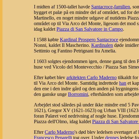
I midten af 1500-tallet havde
Santacroce-familien
, so
bygget et palæ på en mindre del af området, ud for de
Martinello, en noget mindre udgave af nutidens Piazz
området op til Via Arco del Monte, ligesom det mod s
idag kaldet
Piazza di San Salvatore in Campo
.
I 1588 købte
Kardinal Prospero Santacroce
ejendommen
Nonni, kaldet Il Mascherino.
Kardinalen
døde imidler
Settimio og Fantino Petrignani fra Amelia.
I 1603 solgtes ejendommen igen, denne gang til den Pa
huse ved Vicolo del Montevecchio / Piazza San Sime
Efter købet blev
arkitekten Carlo Maderno
tilkaldt fo
til Via Arco del Monte. Samtidig indrettede
han
et kap
den ene i den indre gård og den anden på bygningens
den ganske unge
Borromini
, efterhånden som arbejdet 
Arbejdet stod således på under ikke mindre end 5 Pa
1621), Gregor XV (1621-1623) og Urban VIII (1623
foran Palæet ved nedrivning af nogle huse. Ejendomm
Piazza dell'Olmo, idag kaldet
Piazza di San Salvator
Efter
Carlo Maderno
's død blev ledelsen overtaget af
Francesco Peparelli
tog over. Under
dennes
ledelse fo