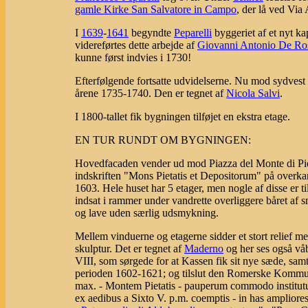
gamle Kirke San Salvatore in Campo
, der lå ved Via 
I
1639
-
1641
begyndte
Peparelli
byggeriet af et nyt ka
videreførtes dette arbejde af
Giovanni Antonio De Ro
kunne først indvies i 1730!
Efterfølgende fortsatte udvidelserne. Nu mod sydvest o
årene 1735-1740. Den er tegnet af
Nicola Salvi
.
I 1800-tallet fik bygningen tilføjet en ekstra etage.
EN TUR RUNDT OM BYGNINGEN:
Hovedfacaden vender ud mod Piazza del Monte di Pietà
indskriften "Mons Pietatis et Depositorum" på ove
1603. Hele huset har 5 etager, men nogle af disse er ti
indsat i rammer under vandrette overliggere båret af
og lave uden særlig udsmykning.
Mellem vinduerne og etagerne sidder et stort relief me
skulptur. Det er tegnet af
Maderno
og her ses også vå
VIII, som sørgede for at Kassen fik sit nye sæde, sam
perioden 1602-1621; og tilslut den Romerske Kommune
max. - Montem Pietatis - pauperum commodo institutum
ex aedibus a Sixto V. p.m. coemptis - in has ampliores t