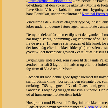
-
Petro cardinali Aldobrandino
- protectore" : "Pave Cl
udviklingen af den voksende aktivitet - Monte di Pietà
Pave Sixtus V havde købt, til denne større bygning, so
hans Pontifikat, under protektorat af
Kardinal Pietro 
Vinduerne i de 2 øverste etager er høje og indsat i 
løber under vinduerne i stueetagen, samt første-, ande
De nyere dele af facaden er tilpasset den gamle del me
har nogen særlig indramning - og vandrette bånd. To 
fra de nyere. Til venstre slår facaden et lille knæk for
det første fag efter knækket sidder på fjerdesalen et 
øverst - i det trekantede gavlfelt - et relief af Kristus 
Bygningens ældste del, som svarer til det gamle Pala
ændret, har ialt 6 fag ud til Pladsen og efter det lod
fag frem til Via Arco di Monte.
Facaden ud mod denne gade følger skemaet fra hoved
særlig udsmykning - bortset fra den elegante bue, so
omkring 1768 og tegnet af Nicola Giansimoni, gemme
i andensals højde og væggen har kun 1 vindue. Den b
ud af husmurene i førstesalens højde.
Hushjørnet mod Piazza dei Pellegrini er beklædte med 
Plads er som nævnt ovenfor tegnet af
Nicola Salvi
og 