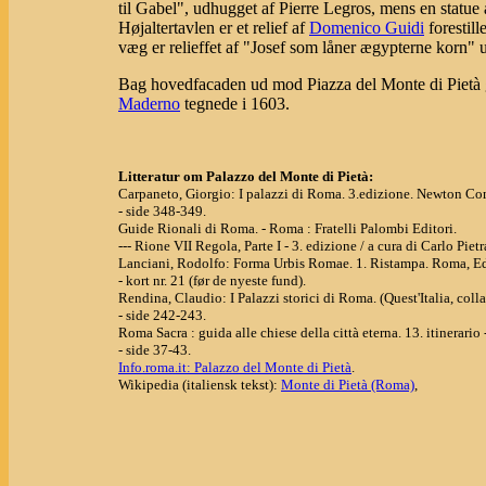
til Gabel", udhugget af Pierre Legros, mens en statue
Højaltertavlen er et relief af
Domenico Guidi
forestil
væg er relieffet af "Josef som låner ægypterne korn" 
Bag hovedfacaden ud mod Piazza del Monte di Pietà 
Maderno
tegnede i 1603.
Litteratur om Palazzo del Monte di Pietà:
Carpaneto, Giorgio: I palazzi di Roma. 3.edizione. Newton Co
- side 348-349.
Guide Rionali di Roma. - Roma : Fratelli Palombi Editori.
--- Rione VII Regola, Parte I - 3. edizione / a cura di Carlo Pietr
Lanciani, Rodolfo: Forma Urbis Romae. 1. Ristampa. Roma, Ed
- kort nr. 21 (før de nyeste fund).
Rendina, Claudio: I Palazzi storici di Roma. (Quest'Italia, coll
- side 242-243.
Roma Sacra : guida alle chiese della città eterna. 13. itinerario 
- side 37-43.
Info.roma.it: Palazzo del Monte di Pietà
.
Wikipedia (italiensk tekst):
Monte di Pietà (Roma)
,