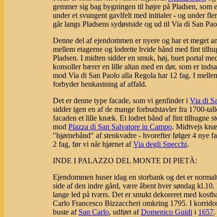
gemmer sig bag bygningen til højre på Pladsen, som e
under et svungent gavlfelt med initialer - og under fl
går langs Pladsens sydøstside og ud til Via di San Pao
Denne del af ejendommen er nyere og har et meget an
mellem etagerne og lodrette hvide bånd med fint tilhug
Pladsen. I midten sidder en smuk, høj, buet portal med
konsoller bærer en lille altan med en dør, som er inds
mod Via di San Paolo alla Regola har 12 fag. I mellem 
forbyder henkastning af affald.
Det er denne type facade, som vi genfinder i
Via di S
sidder igen en af de mange forbudstavler fra 1700-talle
facaden et lille knæk. Et lodret bånd af fint tilhugn
mod
Piazza di San Salvatore in Campo
. Midtvejs knæ
"hjørnebånd" af stenkvadre - hvorefter følger 4 nye fa
2 fag, før vi når hjørnet af
Via degli Specchi
.
INDE I PALAZZO DEL MONTE DI PIETÀ:
Ejendommen huser idag en storbank og det er normalt i
side af den indre gård, være åbent hver søndag kl.10. E
lange led på tværs. Det er smukt dekoreret med kostb
Carlo Francesco Bizzaccheri omkring 1795. I korridore
buste af
San Carlo
, udført af
Domenico Guidi
i
1657
.