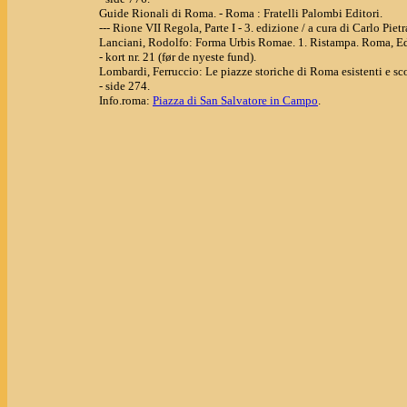
Guide Rionali di Roma. - Roma : Fratelli Palombi Editori.
--- Rione VII Regola, Parte I - 3. edizione / a cura di Carlo Pietra
Lanciani, Rodolfo: Forma Urbis Romae. 1. Ristampa. Roma, Ed
- kort nr. 21 (før de nyeste fund).
Lombardi, Ferruccio: Le piazze storiche di Roma esistenti e
- side 274.
Info.roma:
Piazza di San Salvatore in Campo
.