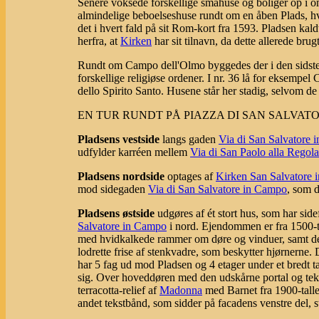
Senere voksede forskellige småhuse og boliger op i o
almindelige beboelseshuse rundt om en åben Plads, hv
det i hvert fald på sit Rom-kort fra 1593. Pladsen kal
herfra, at
Kirken
har sit tilnavn, da dette allerede bru
Rundt om Campo dell'Olmo byggedes der i den sidste d
forskellige religiøse ordener. I nr. 36 lå for eksempel
dello Spirito Santo. Husene står her stadig, selvom de
EN TUR RUNDT PÅ PIAZZA DI SAN SALVATO
Pladsens vestside
langs gaden
Via di San Salvatore
udfylder karréen mellem
Via di San Paolo alla Regola
Pladsens nordside
optages af
Kirken San Salvatore
mod sidegaden
Via di San Salvatore in Campo
, som d
Pladsens østside
udgøres af ét stort hus, som har si
Salvatore in Campo
i nord. Ejendommen er fra 1500-ta
med hvidkalkede rammer om døre og vinduer, samt de va
lodrette frise af stenkvadre, som beskytter hjørnerne.
har 5 fag ud mod Pladsen og 4 etager under et bredt 
sig. Over hoveddøren med den udskårne portal og tekste
terracotta-relief af
Madonna
med Barnet fra 1900-talle
andet tekstbånd, som sidder på facadens venstre del, st