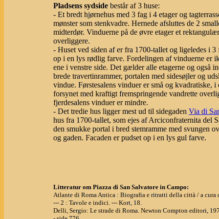
Pladsens sydside
består af 3 huse:
- Et bredt hjørnehus med 3 fag i 4 etager og tagterrass
mønster som stenkvadre. Hernede afsluttes de 2 smal
midterdør. Vinduerne på de øvre etager et rektangulær
overliggere.
- Huset ved siden af er fra 1700-tallet og ligeledes i 
op i en lys rødlig farve. Fordelingen af vinduerne er i
ene i venstre side. Det gælder alle etagerne og også i
brede travertinrammer, portalen med sidesøjler og udsk
vindue. Førstesalens vinduer er små og kvadratiske, i 
forsynet med kraftigt fremspringende vandrette overli
fjerdesalens vinduer er mindre.
- Det tredie hus ligger mest ud til sidegaden
Via di Sa
hus fra 1700-tallet, som ejes af Arciconfraternita d
den smukke portal i bred stemramme med svungen ove
og gaden. Facaden er pudset op i en lys gul farve.
Litteratur om Piazza di San Salvatore in Campo:
Atlante di Roma Antica : Biografia e ritratti della città / a cu
--- 2 : Tavole e indici. --- Kort, 18.
Delli, Sergio: Le strade di Roma. Newton Compton editori, 19
- side 776.