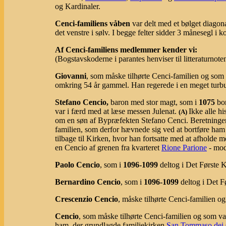
og Kardinaler.
Cenci-familiens våben
var delt med et bølget diagonal
det venstre i sølv. I begge felter sidder 3 månesegl i
Af Cenci-familiens medlemmer kender vi:
(Bogstavskoderne i parantes henviser til litteraturnote
Giovanni
, som måske tilhørte Cenci-familien og so
omkring 54 år gammel. Han regerede i en meget turb
Stefano Cencio,
baron med stor magt, som i
1075
bor
var i færd med at læse messen Julenat.
Ikke alle hi
(
A
)
om en søn af Bypræfekten Stefano Cenci. Beretninge
familien, som derfor hævnede sig ved at bortføre ham 
tilbage til Kirken, hvor han fortsatte med at afholde 
en Cencio af grenen fra kvarteret
Rione Parione
- mod
Paolo Cencio
, som i
1096-1099
deltog i Det Første 
Bernardino Cencio
, som i
1096-1099
deltog i Det F
Crescenzio Cencio
, måske tilhørte Cenci-familien o
Cencio
, som måske tilhørte Cenci-familien og som v
ham, der grundlagde familiekirken
San Tommaso dei 