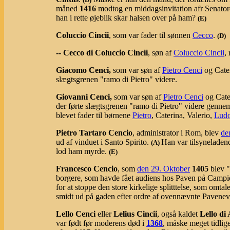
måned
1416
modtog en middagsinvitation afr Senatoren
han i rette øjeblik skar halsen over på ham?
(E)
Coluccio Cincii
, som var fader til sønnen
Cecco
.
(D)
-- Cecco di Coluccio Cincii
, søn af
Coluccio Cincii
,
Giacomo Cenci,
som var søn af
Pietro Cenci
og Cater
slægtsgrenen "ramo di Pietro" videre.
Giovanni Cenci,
som var søn af
Pietro Cenci
og Cate
der førte slægtsgrenen "ramo di Pietro" videre genn
blevet fader til børnene
Pietro
, Caterina, Valerio,
Ludo
Pietro Tartaro Cencio
, administrator i Rom, blev
de
ud af vinduet i Santo Spirito.
Han var tilsyneladen
(
A
)
lod ham myrde.
(E)
Francesco Cencio
, som
den 29. Oktober
1405
blev "
borgere, som havde fået audiens hos Paven på Campid
for at stoppe den store kirkelige splitttelse, som omta
smidt ud på gaden efter ordre af ovennævnte Pavene
Lello Cenci
eller
Lelius Cincii
, også kaldet
Lello di 
var født før moderens død i
1368
, måske meget tidlig