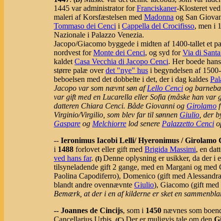
1445 var administrator for
Franciskaner
-Klosteret ved
maleri af Korsfæstelsen med
Madonna
og San Giovann
Tommaso dei Cenci
i
Cappella del Crocifisso
, men i 
Nazionale i Palazzo Venezia.
Jacopo/Giacomo byggede i midten af 1400-tallet et p
nordvest for
Monte dei Cenci
, og syd for
Via di Santa
kaldet
Casa Vecchia di Jacopo Cenci
. Her boede hans 
større palæ over
det "nye" hus
i begyndelsen af 1500-
beboelsen med det dobbelte i det, der i dag kaldes
Pal
Jacopo var som nævnt søn af
Lello Cenci
og barnebar
var gift med en Lucarella eller Sofia (måske han var 
datteren Chiara Cenci. Både Giovanni og
Girolamo
f
Virginio/Virgilio, som blev far til sønnen
Giulio
, der 
Gaspare
og
Melchiorre
lod senere
Palazzetto Cenci
op
--
Ieronimus Iacobi Lelli/ Hyeronimus / Girolamo 
i
1488
forlovet eller gift med
Brigida Massimi
, en dat
ved hans far
.
Denne oplysning er usikker, da der i 
(I)
tilsyneladende gift 2 gange, med en Margani og med C
Paolina Capodiferro), Domenico (gift med Alessandra S
blandt andre ovennævnte
Giulio
), Giacomo (gift med
Bemærk, at der i en af kilderne er sket en sammenb
-- Joannes de Cincijs
, som i
1450
nævnes som boende
Cancellarius Urbis.
Der er muligvis tale om den
G
(C)