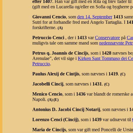
efter 1407
. Han var gift med en Rita og blev fader t
(gift med en Lucarella og/eller en Sofia og bygherre 
Giovanni Cencio
, som
den 14. September
1413
samme
Sutri for at forhandle fred med Angelo Tartaglia. I
14
forskrifterne.
(
A
)
Petruccio Cenci
, der i
1413
var
Conservatore
på
Ca
muligvis tale om samme mand som
nedennævnte Petr
Petrus q. Joannis de Cincijs
, som i
1428
nævnes beg
Arenulae", det vil sige i
Kirken Sant Tommaso dei Ce
Petruccio
.
Paulus Alexij de Cintjis
, som nævnes i
1419
.
(C)
Jacobelli Cincij
, som nævnes i
1431
.
(C)
Menico Cencio
, som i
1436
var blandt de romerske 
Napoli.
(
A
)
(E)
Antonius D. Jacobi Cincij Notarij
, som nævnes i
1
Lorenzo Cenci (Cincij)
, som i
1439
var udnævnt til
Maria de Cincijs
, som var gift med Poncelli de Ursin