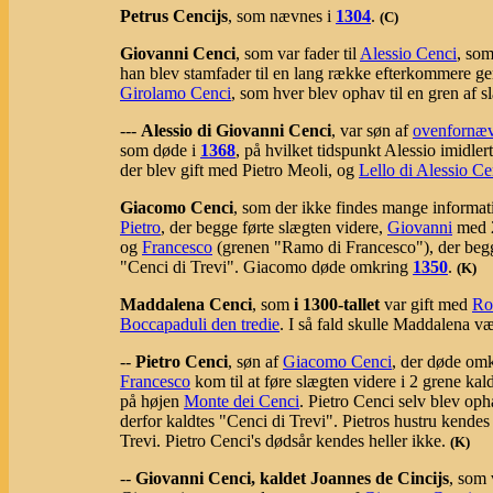
Petrus Cencijs
, som nævnes i
1304
.
(C)
Giovanni Cenci
, som var fader til
Alessio Cenci
, so
han blev stamfader til en lang række efterkommere g
Girolamo Cenci
, som hver blev ophav til en gren af 
---
Alessio di Giovanni Cenci
, var søn af
ovenfornæv
som døde i
1368
, på hvilket tidspunkt Alessio imidle
der blev gift med Pietro Meoli, og
Lello di Alessio Ce
Giacomo Cenci
, som der ikke findes mange informati
Pietro
, der begge førte slægten videre,
Giovanni
med 2
og
Francesco
(grenen "Ramo di Francesco"), der begg
"Cenci di Trevi". Giacomo døde omkring
1350
.
(K)
Maddalena Cenci
, som
i 1300-tallet
var gift med
Ro
Boccapaduli den tredie
. I så fald skulle Maddalena væ
--
Pietro Cenci
, søn af
Giacomo Cenci
, der døde om
Francesco
kom til at føre slægten videre i 2 grene 
på højen
Monte dei Cenci
. Pietro Cenci selv blev oph
derfor kaldtes "Cenci di Trevi". Pietros hustru kendes
Trevi. Pietro Cenci's dødsår kendes heller ikke.
(K)
--
Giovanni Cenci, kaldet Joannes de Cincijs
, som