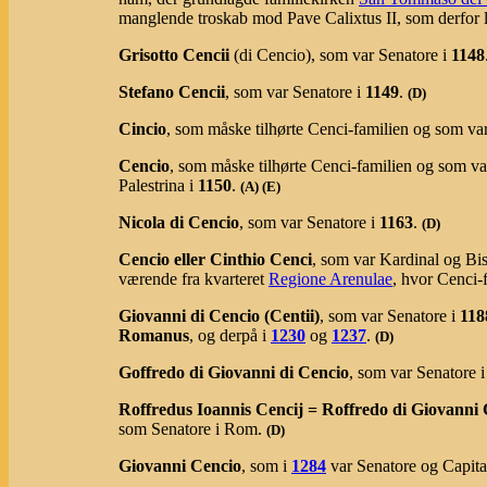
manglende troskab mod Pave Calixtus II, som derfor l
Grisotto Cencii
(di Cencio), som var Senatore i
1148
Stefano Cencii
, som var Senatore i
1149
.
(D)
Cincio
, som måske tilhørte Cenci-familien og som v
Cencio
, som måske tilhørte Cenci-familien og som v
Palestrina i
1150
.
(
A
)
(E)
Nicola di Cencio
, som var Senatore i
1163
.
(D)
Cencio eller Cinthio Cenci
, som var Kardinal og Bis
værende fra kvarteret
Regione Arenulae
, hvor Cenci-
Giovanni di Cencio (Centii)
, som var Senatore i
118
Romanus
, og derpå i
1230
og
1237
.
(D)
Goffredo di Giovanni di Cencio
, som var Senatore 
Roffredus Ioannis Cencij = Roffredo di Giovanni 
som Senatore i Rom.
(D)
Giovanni Cencio
, som i
1284
var Senatore og Capit