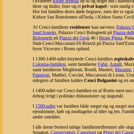
i kvarteret
Rione Regola
op til og noget ind i nabokva
tårne og tinder, buer og et
privat kapel
- som stadig e
Her lod familien deres døde begrave, men der er ogs
Kirken San Bartolomeo all'Isola, i Kirken Santa Cecili
Af Cenci-familiens
residenser
kan nævnes:
Palazzo 
Sant'Angelo
, Palazzo Cenci Bolognetti på
Piazza del
Bolognetti
på
Piazza del Gesù
46 i
Rione Pigna
, Pala
Stati-Cenci-Maccarani-Di Brazzà på Piazza Sant'Eust
byen Vicovaro i Roms opland.
I 1300-1400-tallet knyttede Cenci-familien
ægteskab
Colonna-familien
, samt familierne
Fabii
,
Astalli
, Mazz
samt familierne Megliorati, Bondi, Masieri,
Massimi
,
Paparoni
, Matthei, Coccini, Maccarossi di Leoni, Urs
sidegren af familien kaldes
Cenci Bulganini
og en a
I 1400-tallet var Cenci-familien en af Roms mest suc
deltog ivrigt i politiske diskussioner og slagsmål.
I
1500-tallet
var familien både meget rig og meget sto
ejendomme, køb og modtagelse af titler og len. Famil
andre områder.
I alle årene bestred talrige familiemedlemmer alle sl
Senatori,
Conservatori
,
Caporioni
og
Priori dei Capor