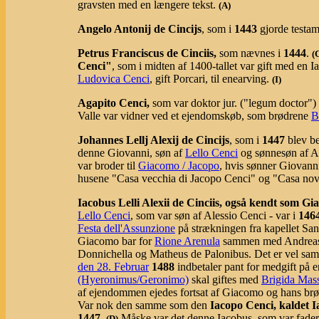
gravsten med en længere tekst.
(A)
Angelo Antonij de Cincijs
, som i
1443
gjorde testa
Petrus Franciscus de Cinciis,
som
nævnes i
1444
.
(
Cenci"
, som i midten af 1400-tallet var gift med en Ia
Ludovica Cenci
, gift Porcari, til enearving.
(I)
Agapito Cenci,
som var doktor jur. ("legum doctor"
Valle var vidner ved et ejendomskøb, som brødrene
B
Johannes Lellj Alexij de Cincijs
, som i
1447
blev be
denne Giovanni, søn af
Lello Cenci
og sønnesøn af Al
var broder til
Giacomo / Jacopo
, hvis sønner Giovan
husene "Casa vecchia di Jacopo Cenci" og "Casa nov
Iacobus Lelli Alexii de Cinciis, også kendt som Gi
Lello Cenci
, som var søn af Alessio Cenci - var i
146
Festa dell'Assunzione
på strækningen fra kapellet Sa
Giacomo bar for
Rione Arenula
sammen med Andreas d
Donnichella og Matheus de Palonibus. Det er vel s
den 28. Februar
1488
indbetaler pant for medgift på e
(Hyeronimus/Geronimo)
skal giftes med
Brigida Mas
af ejendommen ejedes fortsat af Giacomo og hans brød
Var nok den samme som den
Iacopo Cenci, kaldet Ia
1447
.
Måske var det denne Iacobus, som var fader
(D)