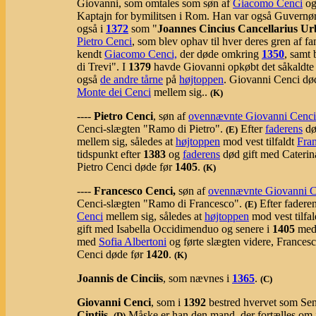
Giovanni, som omtales som søn af
Giacomo Cenci
o
Kaptajn for bymilitsen i Rom. Han var også Guvernør
også i
1372
som "
Joannes Cincius Cancellarius Ur
Pietro Cenci
, som blev ophav til hver deres gren af fa
kendt
Giacomo Cenci,
der døde omkring
1350
, samt 
di Trevi". I
1379
havde Giovanni opkøbt det såkaldt
også
de andre tårne
på
højtoppen
. Giovanni Cenci dø
Monte dei Cenci
mellem sig..
(K)
----
Pietro Cenci
, søn af
ovennævnte Giovanni Cenci
Cenci-slægten "Ramo di Pietro".
Efter
faderens
dø
(E)
mellem sig, således at
højtoppen
mod vest tilfaldt
Fra
tidspunkt efter
1383
og
faderens
død gift med Cateri
Pietro Cenci døde før
1405
.
(K)
----
Francesco Cenci,
søn af
ovennævnte Giovanni C
Cenci-slægten "Ramo di Francesco".
Efter fadere
(E)
Cenci
mellem sig, således at
højtoppen
mod vest tilfa
gift med Isabella Occidimenduo og senere i
1405
med 
med
Sofia Albertoni
og førte slægten videre, Frances
Cenci døde før
1420
.
(K)
Joannis de Cinciis
, som nævnes i
1365
.
(C)
Giovanni Cenci
, som i
1392
bestred hvervet som Sen
Cintiis
.
Måske er han den mand, der fortælles om
(D)