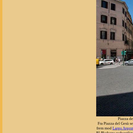
Piazza de
Fra Piazza del Gesù s
frem mod
Largo Argen
På Pladsens sydvestlig