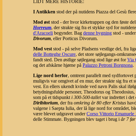
LIDT MERE HISTORIE:
I Antikken
stod der på nutidens Piazza del Gesù fler
Mod øst
stod - der hvor kirketrappen og den føste de
Horreum
, der strakte sig fra et stykke syd for nutid
d'Aracoeli
begynder. Bag
denne bygning
stod - under
Divorum
, eller Porticus Divorum.
Mod vest
stod - på selve Pladsens vestlige del, fra li
delle Botteghe Oscure
, det store søjlegangs-omkrans
fandt sted. Den østlige søjlegang stod lige øst for
Via 
og det afskårne hjørne på
Palazzo Petroni Borgnona
.
Lige nord herfor
, omtrent parallelt med sydfortovet
muligvis var omgivet af en mur, der strakte sig fra et 
vest. En ellers ukendt kvinde ved navn Palis skal ifø
betydningsfulde personer, Theodorus og Theodosius, h
som på et tidspunkt
i 300-500-tallet
var indrettet i det
Diribitorium
, der fra
omkring år 80 efter Kristus
havde
valgene i Saepta Iulia, der lå lige nord for området,
være blevet udgravet under
Corso Vittorio Emanuele 
delle Stimmate. Bygningen blev taget i brug i
år 7 før