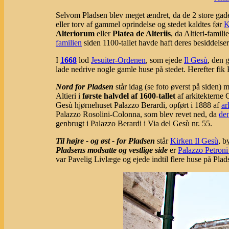
Selvom Pladsen blev meget ændret, da de 2 store gader
eller torv af gammel oprindelse og stedet kaldtes før
K
Alteriorum
eller
Platea de Alteriis
, da Altieri-fami
familien
siden 1100-tallet havde haft deres besiddelser
I
1668
lod
Jesuiter-Ordenen
, som ejede
Il Gesù
, den 
lade nedrive nogle gamle huse på stedet. Herefter fik
Nord for Pladsen
står idag (se foto øverst på siden) m
Altieri i
første halvdel af 1600-tallet
af arkitekterne 
Gesù hjørnehuset Palazzo Berardi, opført i 1888 af
ar
Palazzo Rosolini-Colonna, som blev revet ned, da
de
genbrugt i Palazzo Berardi i Via del Gesù nr. 55.
Til højre - og øst - for Pladsen
står
Kirken Il Gesù
, b
Pladsens modsatte og vestlige side
er
Palazzo Petron
var Pavelig Livlæge og ejede indtil flere huse på Plad