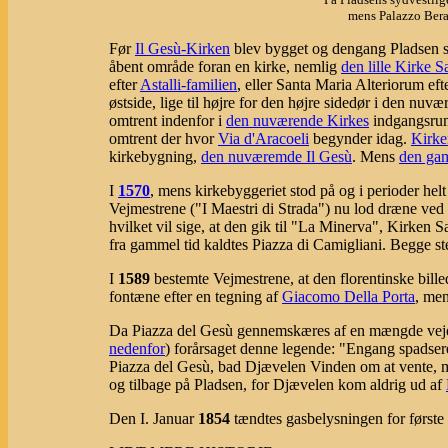
mens Palazzo Bera
Før
Il Gesù-Kirken
blev bygget og dengang Pladsen sta
åbent område foran en kirke, nemlig
den lille Kirke 
efter
Astalli-familien
, eller Santa Maria Alteriorum ef
østside, lige til højre for den højre sidedør i den nuv
omtrent indenfor i
den nuværende Kirkes
indgangsru
omtrent der hvor
Via d'Aracoeli
begynder idag.
Kirke
kirkebygning,
den nuværemde Il Gesù
. Mens
den gam
I
1570
, mens kirkebyggeriet stod på og i perioder helt
Vejmestrene ("I Maestri di Strada") nu lod dræne ved
hvilket vil sige, at den gik til "La Minerva", Kirken
fra gammel tid kaldtes Piazza di Camigliani. Begge st
I
1589
bestemte Vejmestrene, at den florentinske bil
fontæne efter en tegning af
Giacomo Della Porta
, men
Da Piazza del Gesù gennemskæres af en mængde veje, e
nedenfor
) forårsaget denne legende: "Engang spads
Piazza del Gesù, bad Djævelen Vinden om at vente, 
og tilbage på Pladsen, for Djævelen kom aldrig ud af
Den I. Januar
1854
tændtes gasbelysningen for første