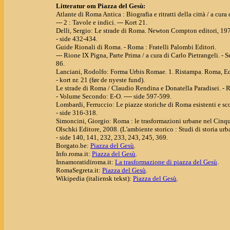
Litteratur om Piazza del Gesù:
Atlante di Roma Antica : Biografia e ritratti della città / a cu
--- 2 : Tavole e indici. --- Kort 21.
Delli, Sergio: Le strade di Roma. Newton Compton editori, 19
- side 432-434.
Guide Rionali di Roma. - Roma : Fratelli Palombi Editori.
--- Rione IX Pigna, Parte Prima / a cura di Carlo Pietrangeli. - Se
86.
Lanciani, Rodolfo: Forma Urbis Romae. 1. Ristampa. Roma, Ed
- kort nr. 21 (før de nyeste fund).
Le strade di Roma / Claudio Rendina e Donatella Paradisei. 
- Volume Secondo: E-O. ---- side 597-599.
Lombardi, Ferruccio: Le piazze storiche di Roma esistenti e
- side 316-318.
Simoncini, Giorgio: Roma : le trasformazioni urbane nel Cinquec
Olschki Editore, 2008. (L'ambiente storico : Studi di storia urban
- side 140, 141, 232, 233, 243, 245, 369.
Borgato.be:
Piazza del Gesù
.
Info.roma.it:
Piazza del Gesù
.
Innamoratidiroma.it:
La trasformazione di piazza del Gesù
.
RomaSegreta.it:
Piazza del Gesù
.
Wikipedia (italiensk tekst):
Piazza del Gesù
.