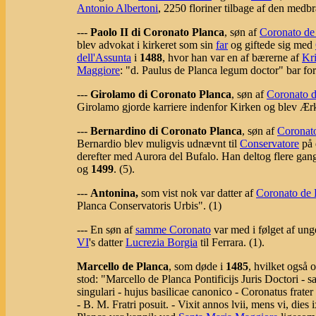
Antonio Albertoni
, 2250 floriner tilbage af den medbr
---
Paolo II di Coronato Planca
, søn af
Coronato de
blev advokat i kirkeret som sin
far
og giftede sig med
dell'Assunta
i
1488
, hvor han var en af bærerne af
Kri
Maggiore
: "d. Paulus de Planca legum doctor" bar fo
---
Girolamo di Coronato Planca
, søn af
Coronato d
Girolamo gjorde karriere indenfor Kirken og blev Ærk
---
Bernardino di Coronato Planca
, søn af
Coronat
Bernardio blev muligvis udnævnt til
Conservatore
på 
derefter med Aurora del Bufalo. Han deltog flere gan
og
1499
. (5).
---
Antonina,
som vist nok var datter af
Coronato de 
Planca Conservatoris Urbis". (1)
--- En søn af
samme Coronato
var med i følget af un
VI
's datter
Lucrezia Borgia
til Ferrara. (1).
Marcello de Planca
, som døde i
1485
, hvilket også 
stod: "Marcello de Planca Pontificijs Juris Doctori - 
singulari - hujus basilicae canonico - Coronatus frat
- B. M. Fratri posuit. - Vixit annos lvii, mens vi, dies