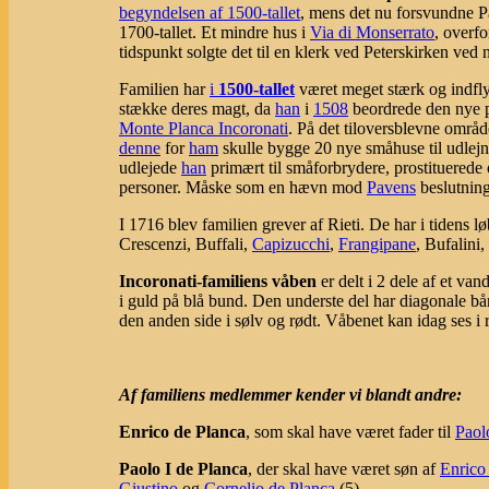
begyndelsen af 1500-tallet
, mens det nu forsvundne P
1700-tallet. Et mindre hus i
Via di Monserrato
, overf
tidspunkt solgte det til en klerk ved Peterskirken ved
Familien har
i
1500-tallet
været meget stærk og indfly
stække deres magt, da
han
i
1508
beordrede den nye
Monte Planca Incoronati
. På det tiloversblevne områd
denne
for
ham
skulle bygge 20 nye småhuse til udlej
udlejede
han
primært til småforbrydere, prostituerede 
personer. Måske som en hævn mod
Pavens
beslutning
I 1716 blev familien grever af Rieti. De har i tidens 
Crescenzi, Buffali,
Capizucchi
,
Frangipane
, Bufalini,
Incoronati-familiens våben
er delt i 2 dele af et van
i guld på blå bund. Den underste del har diagonale bånd
den anden side i sølv og rødt. Våbenet kan idag ses i 
Af familiens medlemmer kender vi blandt andre:
Enrico de Planca
, som skal have været fader til
Paol
Paolo I de Planca
, der skal have været søn af
Enrico
Giustino
og
Cornelio de Planca
,(5).