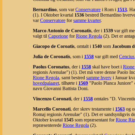
Bernardino
, som var
Conservatore
i Rom i
1513
. Ha
(1). I Oktober kvartal
1536
bestred Bernardino hverv
var
Conservatore
for
samme kvarter
.
Marco Antonio de Coronatis
, der i
1539
var gift me
valgt til
Caporione
for
Rione Regola
(2). Det er anta
Giacopo de Coroatis
, omtalt i
1540
som
Jacobum d
Julia de Coronatis
, som i
1558
var gift med
Cencius
Paolus Coronatus
, der i
1558
skal have boet i
Rione
regionis Arenulae") (1). Det må være denne Paolo Inc
Rione Regola
, samt bestred
samme hverv
i Januar kva
hovedpalaæet
, tilhørte i
1569
"Paolo Planca Juniore" de
navn Giovanni Battista Doni.
Vincenzo Coronati
, der i
1558
omtales "D. Vincenti
Marcello Coronati
, der skrev testamente i
1563
og o
Romaj regionis Arenulae" (1). Det er sandsynligvis de
Oktober kvartal
1545
som repræsentant for
Rione Ri
repræsenterede
Rione Regola
(2).