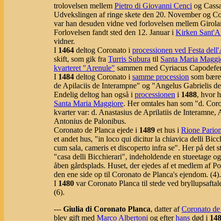
trolovelsen mellem
Pietro di Giovanni Cenci
og Cassan
Udvekslingen af ringe skete den 20. November og C
var han desuden vidne ved forlovelsen mellem Girola
Forlovelsen fandt sted den 12. Januar i
Kirken Sant'A
vidner.
I
1464
deltog Coronato i
processionen ved Festa dell
skift, som gik fra
Turris Subura
til
Santa Maria Maggi
kvarteret "Arenule"
sammen med Cyriacus Capodeferro
I
1484
deltog Coronato i
samme procession
som bære
de Apilaciis de Interampne" og "Angelus Gabrielis de
Endelig deltog han også i
processionen
i
1488
, hvor 
Santa Maria Maggiore
. Her omtales han som "d. Coro
kvarter var: d. Anastasius de Aprilatiis de Interamne
Antonius de Palonibus.
Coronato de Planca ejede i
1489
et hus i
Rione Pario
et andet hus, "in loco qui dicitur la chiavica delli Bicchi
cum sala, cameris et discoperto infra se". Her på det st
"casa delli Bicchierari", indeholdende en stueetage og
åben gårdsplads. Huset, der ejedes af et medlem af Po
den ene side op til Coronato de Planca's ejendom. (4).
I
1480
var Coronato Planca til stede ved bryllupsaftal
(6).
---
Giulia di Coronato Planca
, datter af
Coronato de
blev gift med
Marco Albertoni
og efter
hans
død i
14