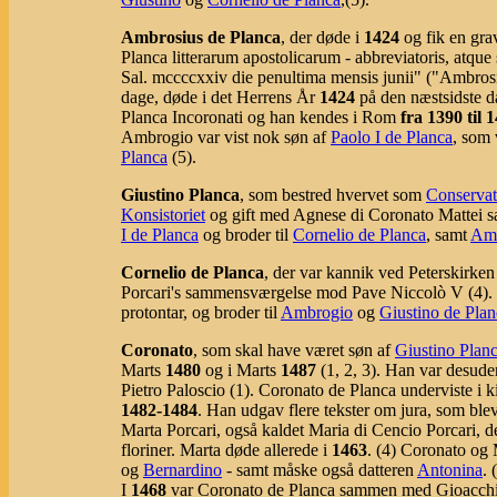
Ambrosius de Planca
, der døde i
1424
og fik en gra
Planca litterarum apostolicarum - abbreviatoris, atque 
Sal. mccccxxiv die penultima mensis junii" ("Ambrosiu
dage, døde i det Herrens År
1424
på den næstsidste d
Planca Incoronati og han kendes i Rom
fra 1390 til 
Ambrogio var vist nok søn af
Paolo I de Planca
, som 
Planca
(5).
Giustino Planca
, som bestred hvervet som
Conservat
Konsistoriet
og gift med Agnese di Coronato Mattei sa
I de Planca
og broder til
Cornelio de Planca
, samt
Amb
Cornelio de Planca
, der var kannik ved Peterskirken
Porcari's sammensværgelse mod Pave Niccolò V (4). C
protontar, og broder til
Ambrogio
og
Giustino de Plan
Coronato
, som skal have været søn af
Giustino Plan
Marts
1480
og i Marts
1487
(1, 2, 3). Han var desude
Pietro Paloscio (1). Coronato de Planca underviste i k
1482-1484
. Han udgav flere tekster om jura, som blev
Marta Porcari, også kaldet Maria di Cencio Porcari, de
floriner. Marta døde allerede i
1463
. (4) Coronato og 
og
Bernardino
- samt måske også datteren
Antonina
. 
I
1468
var Coronato de Planca sammen med Gioacchino