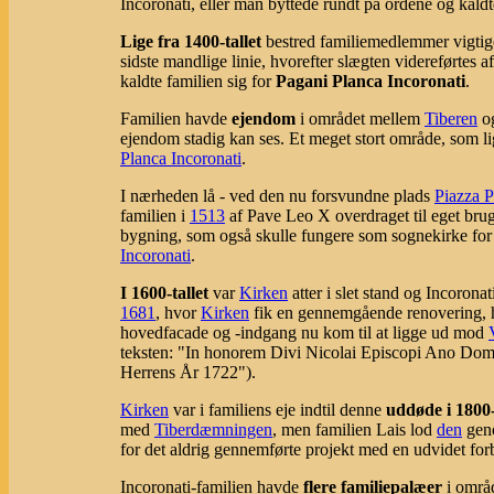
Incoronati, eller man byttede rundt på ordene og kal
Lige fra 1400-tallet
bestred familiemedlemmer vigtige
sidste mandlige linie, hvorefter slægten videreførtes a
kaldte familien sig for
Pagani Planca Incoronati
.
Familien havde
ejendom
i området mellem
Tiberen
og
ejendom stadig kan ses. Et meget stort område, som l
Planca Incoronati
.
I nærheden lå - ved den nu forsvundne plads
Piazza P
familien i
1513
af Pave Leo X overdraget til eget br
bygning, som også skulle fungere som sognekirke fo
Incoronati
.
I 1600-tallet
var
Kirken
atter i slet stand og Incoronat
1681
, hvor
Kirken
fik en gennemgående renovering,
hovedfacade og -indgang nu kom til at ligge ud mod
teksten: "In honorem Divi Nicolai Episcopi Ano Dom
Herrens År 1722").
Kirken
var i familiens eje indtil denne
uddøde i 1800-
med
Tiberdæmningen
, men familien Lais lod
den
geno
for det aldrig gennemførte projekt med en udvidet for
Incoronati-familien havde
flere familiepalæer
i områ