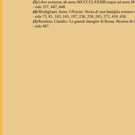
(5)
Liber notarum, ab anno MCCCCLXXXIII usque ad anno MDV
- side 357, 447, 448.
(4)
Modigliani, Anna: I Porcari. Storia di una famiglia roman
- side 73, 81, 163, 165, 197, 236, 259, 265, 272, 416, 436.
(3)
Rendina, Claudio: Le grandi famiglie di Roma. Newton & 
- side 487.