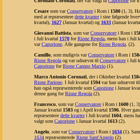
Coronato Coronati
, der var valgt til
Caporione
for k
Cesare
som var
Conservatore
i Rom i
1580
(1, 3). H
med at repræsentere
dette kvarter
i sine følgende hve
kvartal),
1627
(Januar kvartal) og
1633
(Januar kvartal
Giovanni Battista
, som var
Conservatore
i Rom i
15
i Juli kvartal
1570
for
Rione Regola
, mens han i Juli 
var
Caporione
. Alle gangene for
Rione Regola
. (2).
Camillo
, som muligvis var
Conservatore
i Rom i
158
Rione Regola
og var udnævnt til
Conservatore
i Juli 
Caporione
for
Rione Campo Marzio
(1).
Marco Antonio Coronati
, der i Oktober kvartal
158
Rione Parione
. I Juli kvartal
1594
var han udnævnt ti
han også repræsenterede som
Caporione
i Januar kva
denne gang for
Rione Regola
(2).
Francesco
, som var
Conservatore
i Rom i
1600
(1, 3
Januar kvartal
1583
og i April kvartal
1596
. Hver gan
repræsentere
dette kvarter
i Juli kvartal
1604
, mens ha
valgt som
Caporione
i Januar kvartal
1613
(2).
Angelo
, som var
Conservatore
i Rom i
1634
(1). Sa
1634
repræsenterede
Rione Sant'Angelo
(2).