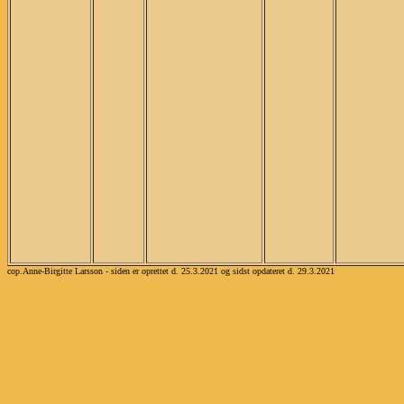
cop.Anne-Birgitte Larsson - siden er oprettet d. 25.3.2021 og sidst opdateret d. 29.3.2021