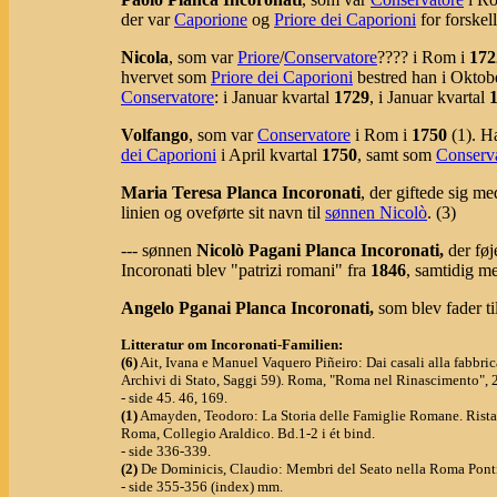
der var
Caporione
og
Priore dei Caporioni
for forskell
Nicola
, som var
Priore
/
Conservatore
???? i Rom i
172
hvervet som
Priore dei Caporioni
bestred han i Oktob
Conservatore
: i Januar kvartal
1729
, i Januar kvartal
Volfango
, som var
Conservatore
i Rom i
1750
(1). H
dei Caporioni
i April kvartal
1750
, samt som
Conserv
Maria Teresa Planca Incoronati
, der giftede sig me
linien og oveførte sit navn til
sønnen Nicolò
. (3)
--- sønnen
Nicolò Pagani Planca Incoronati,
der fø
Incoronati blev "patrizi romani" fra
1846
, samtidig me
Angelo Pganai Planca Incoronati,
som blev fader
t
Litteratur om Incoronati-Familien:
(6)
Ait, Ivana e Manuel Vaquero Piñeiro: Dai casali alla fabbric
Archivi di Stato, Saggi 59). Roma, "Roma nel Rinascimento", 
- side 45. 46, 169.
(1)
Amayden, Teodoro: La Storia delle Famiglie Romane. Rista
Roma, Collegio Araldico. Bd.1-2 i ét bind.
- side 336-339.
(2)
De Dominicis, Claudio: Membri del Seato nella Roma Ponti
- side 355-356 (index) mm.