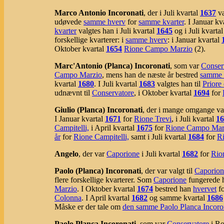
Marco Antonio Incoronati
, der i Juli kvartal
1637
va
udøvede
samme hverv
for
samme kvarter
. I Januar kv
kvarter
valgtes han i Juli kvartal
1645
og i Juli kvarta
forskellige kvarterer: i
samme hverv
: i Januar kvartal
Oktober kvartal
1654
Rione Campo Marzio
(2).
Marc'Antonio (Planca) Incoronati
, som var
Conser
Campo Marzio
, mens han de næste år bestred
samme 
kvartal
1680
. I Juli kvartal
1683
valgtes han til
Priore
udnævnt til
Conservatore
, i Oktober kvartal
1694
for
Giulio (Planca) Incoronati
, der i mange omgange val
I Januar kvartal
1671
for
Rione Trevi
, i Juli kvartal
16
Campitelli,
i April kvartal
1675
for
Rione Campo Mar
år
for
Rione Campitelli,
samt i Juli kvartal
1684
for
Ri
Angelo
, der var
Caporione
i Juli kvartal
1682
for
Rio
Paolo (Planca) Incoronati
, der var valgt til
Caporion
flere forskellige kvarterer. Som
Caporione
fungerede h
Marzio
. I Oktober kvartal
1674
bestred han
hvervet
f
Colonna
. I April kvartal
1682
og samme kvartal
1686
Måske er der tale om
den samme Paolo Planca Incoro
Paolo Planca Incoronati
, som var
Conservatore
i Ro