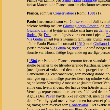
Planca var kannik ved
Santa Maria Maggiore
ligesom 
indsat Marcello de Planca som sin eksekutor testamenti
Planca
, som var
Conservatore
i Rom i
1508
(1).
Paolo Incoronati
, som var
Conservatore
i Juli kvarta
celebre bryllup mellem
Giovangiorgio Cesarini
og
Ma
Giuliano Leni
at bygge en række små huse på
den gr
floden
(6).
Den
har muligvis været en torn i øjet på
Pa
Via Giulia
anlagt tværs igennem familiens grund, som
aftalte Paolo Planca Incoronati i
1510
med
Giuliano L
jorden mellem
Via Giulia
og
floden
. De små boliger u
skumle værtshuse, fattige logerende og uærlige per
I
1504
var Paolo de Planca centrum for en skandale i
skulle bagefter til de tilstedeværende Kardinaler, B
(medaljoner af voks med den ene side præget i relief 
Camerarius og Vicecanceliere, som modtog dobbelt por
mængde og almindelige præster færre og mindre vok
og da kunne Venedigs Ambasadør (kaldet Orator Vene
enige om, hvem af dem, der havde den højeste rang. 
Venedigs repræsentant, der nærmest faldt ved det kraf
Agnus Dei.
Paven
havde ikke set optrinet, men da
ha
denne "var ligeglad med vokset", men fornærmet på s
og fratog ham hvervet som
Conservator
! Det skabte 
Colonna og Cesarino, som var Planca's svoger, gik i fo