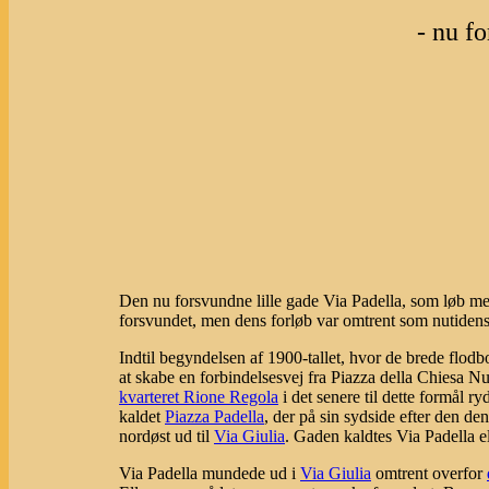
- nu f
Den nu forsvundne lille gade Via Padella, som løb m
forsvundet, men dens forløb var omtrent som nutiden
Indtil begyndelsen af 1900-tallet, hvor de brede flod
at skabe en forbindelsesvej fra Piazza della Chiesa N
kvarteret Rione Regola
i det senere til dette formål 
kaldet
Piazza Padella
, der på sin sydside efter den den
nordøst ud til
Via Giulia
. Gaden kaldtes Via Padella el
Via Padella mundede ud i
Via Giulia
omtrent overfor