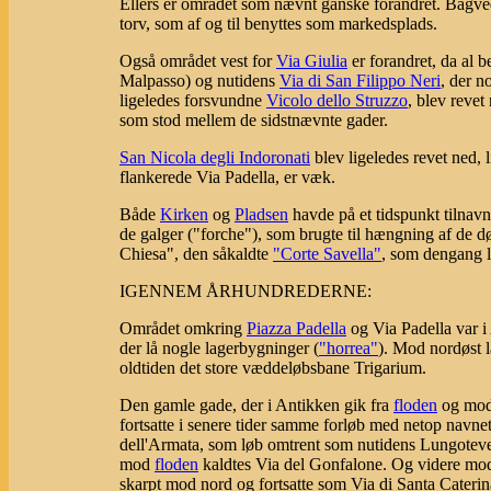
Ellers er området som nævnt ganske forandret. Bagved 
torv, som af og til benyttes som markedsplads.
Også området vest for
Via Giulia
er forandret, da al 
Malpasso) og nutidens
Via di San Filippo Neri
, der n
ligeledes forsvundne
Vicolo dello Struzzo
, blev reve
som stod mellem de sidstnævnte gader.
San Nicola degli Indoronati
blev ligeledes revet ned,
flankerede Via Padella, er væk.
Både
Kirken
og
Pladsen
havde på et tidspunkt tilnavne
de galger ("forche"), som brugte til hængning af de
Chiesa", den såkaldte
"Corte Savella"
, som dengang l
IGENNEM ÅRHUNDREDERNE:
Området omkring
Piazza Padella
og Via Padella var i
der lå nogle lagerbygninger (
"horrea"
). Mod nordøst l
oldtiden det store væddeløbsbane Trigarium.
Den gamle gade, der i Antikken gik fra
floden
og mod 
fortsatte i senere tider samme forløb med netop navn
dell'Armata, som løb omtrent som nutidens Lungotev
mod
floden
kaldtes Via del Gonfalone. Og videre mo
skarpt mod nord og fortsatte som Via di Santa Caterin