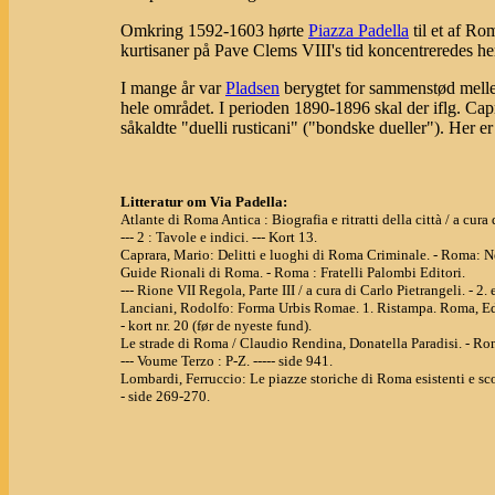
Omkring 1592-1603 hørte
Piazza Padella
til et af Ro
kurtisaner på Pave Clems VIII's tid koncentreredes he
I mange år var
Pladsen
berygtet for sammenstød mellem 
hele området. I perioden 1890-1896 skal der iflg. Cap
såkaldte "duelli rusticani" ("bondske dueller"). Her e
Litteratur om Via Padella:
Atlante di Roma Antica : Biografia e ritratti della città / a cu
--- 2 : Tavole e indici. --- Kort 13.
Caprara, Mario: Delitti e luoghi di Roma Criminale. - Roma:
Guide Rionali di Roma. - Roma : Fratelli Palombi Editori.
--- Rione VII Regola, Parte III / a cura di Carlo Pietrangeli. - 2. 
Lanciani, Rodolfo: Forma Urbis Romae. 1. Ristampa. Roma, Ed
- kort nr. 20 (før de nyeste fund).
Le strade di Roma / Claudio Rendina, Donatella Paradisi. - R
--- Voume Terzo : P-Z. ----- side 941.
Lombardi, Ferruccio: Le piazze storiche di Roma esistenti e
- side 269-270.