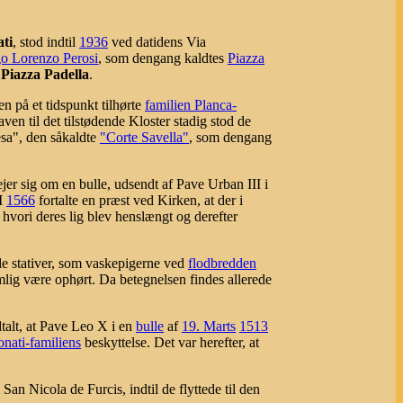
ati
, stod indtil
1936
ved datidens Via
o Lorenzo Perosi
, som dengang kaldtes
Piazza
 Piazza Padella
.
en på et tidspunkt tilhørte
familien Planca-
aven til det tilstødende Kloster stadig stod de
sa", den såkaldte
"Corte Savella"
, som dengang
ejer sig om en bulle, udsendt af Pave Urban III i
 I
1566
fortalte en præst ved Kirken, at der i
hvori deres lig blev henslængt og derefter
de stativer, som vaskepigerne ved
flodbredden
nemlig være ophørt. Da betegnelsen findes allerede
dtalt, at Pave Leo X i en
bulle
af
19. Marts
1513
onati-familiens
beskyttelse. Det var herefter, at
 San Nicola de Furcis, indtil de flyttede til den