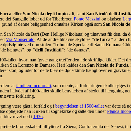
 Furca
elller
San Nicola degli Impiccati
, samt
San Nicolò delli Justiti
e dei Sangallo løber ud for Tiberbroen
Ponte Mazzini
og pladsen
Larg
å grund af denne beliggenhed omtaltes Kirken også som
San Nicola de
nen San Nicola da Bari (Den Hellige Nikolaus) og tilnavnet fik den, da d
ved
Via Monserrato
. Af de andre tilnavne skyldtes
"de furca"
at der i h
 de dødsdømte ved domstolen "Tribunale Speciale di Santa Romana Chie
"de hængtes", og
"delli Justitiati"
: "de dømtes".
0-tallet, hvor man første gang træffer den i de skriftlige kilder. Det dr
f Kirken San Lorenzo in Damaso. Heri kaldes den
San Nicola de Furcis
.
teret stod, og udenfor dette blev de dødsdømte hængt over en gravkule, 
n.
medlem af
familien Incoronati,
som mente, at forklaringen skulle søges i 
 i anden halvdel af 1400-tallet skulle benyttelsen af stedet til hængning 
stnævnte forklaring.
gning være gået i forfald og i
begyndelsen af 1500-tallet
var dette så u
else ophøjede han Kirken til sognekirke og satte den under
Planca Incor
en blev revet ned i
1936
.
ettede broderskab af tilflyttere fra Siena, Confraternita dei Senesi, til i