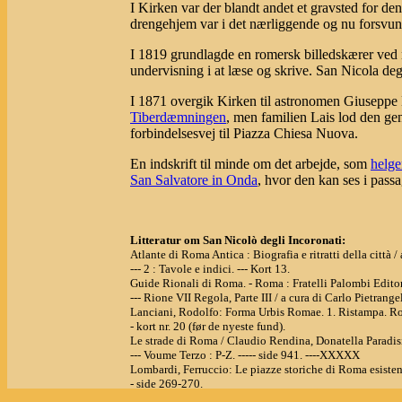
I Kirken var der blandt andet et gravsted for de
drengehjem var i det nærliggende og nu forsvu
I 1819 grundlagde en romersk billedskærer ved
undervisning i at læse og skrive. San Nicola deg
I 1871 overgik Kirken til astronomen Giuseppe L
Tiberdæmningen
, men familien Lais lod den g
forbindelsesvej til Piazza Chiesa Nuova.
En indskrift til minde om det arbejde, som
helge
San Salvatore in Onda
, hvor den kan ses i passa
Litteratur om San Nicolò degli Incoronati:
Atlante di Roma Antica : Biografia e ritratti della città
--- 2 : Tavole e indici. --- Kort 13.
Guide Rionali di Roma. - Roma : Fratelli Palombi Editor
--- Rione VII Regola, Parte III / a cura di Carlo Pietrangeli
Lanciani, Rodolfo: Forma Urbis Romae. 1. Ristampa. R
- kort nr. 20 (før de nyeste fund).
Le strade di Roma / Claudio Rendina, Donatella Paradi
--- Voume Terzo : P-Z. ----- side 941. ----XXXXX
Lombardi, Ferruccio: Le piazze storiche di Roma esist
- side 269-270.
Lombardi, Ferruccio: Roma - le chiese scomparse. Fratell