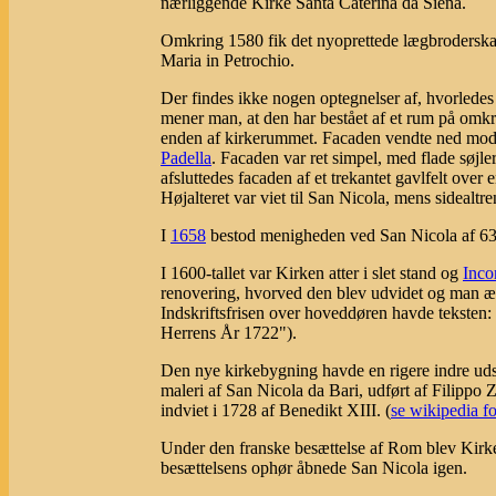
nærliggende Kirke Santa Caterina da Siena.
Omkring 1580 fik det nyoprettede lægbrodersk
Maria in Petrochio.
Der findes ikke nogen optegnelser af, hvorledes
mener man, at den har bestået af et rum på omkr
enden af kirkerummet. Facaden vendte ned mo
Padella
. Facaden var ret simpel, med flade søjler
afsluttedes facaden af et trekantet gavlfelt over 
Højalteret var viet til San Nicola, mens sidealtren
I
1658
bestod menigheden ved San Nicola af 630 p
I 1600-tallet var Kirken atter i slet stand og
Inco
renovering, hvorved den blev udvidet og man æn
Indskriftsfrisen over hoveddøren havde tekste
Herrens År 1722").
Den nye kirkebygning havde en rigere indre uds
maleri af San Nicola da Bari, udført af Filippo 
indviet i 1728 af Benedikt XIII. (
se wikipedia fo
Under den franske besættelse af Rom blev Kirk
besættelsens ophør åbnede San Nicola igen.