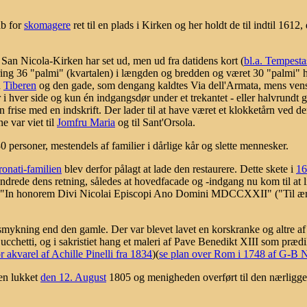
ab for
skomagere
ret til en plads i Kirken og her holdt de til indtil 1612
 San Nicola-Kirken har set ud, men ud fra datidens kort (
bl.a. Tempesta
ing 36 "palmi" (kvartalen) i længden og bredden og været 30 "palmi" hø
d
Tiberen
og den gade, som dengang kaldtes Via dell'Armata, mens ve
 i hver side og kun én indgangsdør under et trekantet - eller halvrundt g
en frise med en indskrift. Der lader til at have været et klokketårn ved 
e var viet til
Jomfru Maria
og til Sant'Orsola.
ersoner, mestendels af familier i dårlige kår og slette mennesker.
ronati-familien
blev derfor pålagt at lade den restaurere. Dette skete i
16
drede dens retning, således at hovedfacade og -indgang nu kom til at
n: "In honorem Divi Nicolai Episcopi Ano Domini MDCCXXII" ("Til ære
mykning end den gamle. Der var blevet lavet en korskranke og altre af
Zucchetti, og i sakristiet hang et maleri af Pave Benedikt XIII som præd
r akvarel af Achille Pinelli fra 1834
)(
se plan over Rom i 1748 af G-B N
en lukket
den 12. August
1805 og menigheden overført til den nærligg