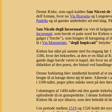
Denne Kirke, som også kaldtes
San Niccoò de
dell'Armata, hvor nu
Via Bravaria
og Lungotever
Padella
og så ganske anderledes ud end idag. P
San Nicolò degli Incoronati
var viet til helge
Incoronati,
som havde et palæ nord for Kirken 
galger ("forche"), som brugtes til hængning af
lå i
Via Monserrato
,
"degli Impiccati"
betyder 
Kirken har stået på samme sted fra engang før 110
1186, hvor det bekræftes, at den er en filial a
gamle dage havde været et kapel, der hvor nu al
tildækket af den præst, der bistod ved handlinge
Denne forklaring blev imidlertid bestridt af et 
brugte til at hænge deres tøj til tørre. Allerede
i 1100-tallet, peger pilen måske mest på den før
I slutningen af 1400-tallet må den gamle kirkeby
opfordrede til en genoprettelse. I denne forbind
Kirken fik sit nye tilnavn, som den beholdt til d
I en periode mellem
1519
og 1526 holdt det nyopr