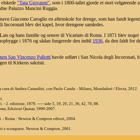
n elskede
"Tata Giovanni"
, som i 1800-tallet gjorde et stort velgørende
ndne Palazzo Mancini Ruggia.
 navn Giacomo Caroglio en aftenskole for drenge, som han fandt lege
li Incoronati blev det kapel, hvor drengene samledes.
ais og hans familie og senere til Vicariato di Roma. I 1871 blev noget
enopbygge i 1876 og sådan fungerede den indtil
1936
, da den faldt for 
nen San Vincenzo Pallotti
havde udført i San Nicola degli Incoronati, b
gen til Kirkens sakristi.
 / a cura di Andrea Carandini, con Paolo Carafa. - Milano, Mondadori / Electa, 2012.
i.
. - 2. edizione, 1979. ----- side 5, 19, 20, 21, 36, 42, 70, 88.
oma, Edizioni Quasar, 1990-2007.
si. - Roma : Newton & Compton editori, 2004.
enti e scomparse. Newton & Compton, 2001.
i Palombi Editori, 2.ed. 1998.