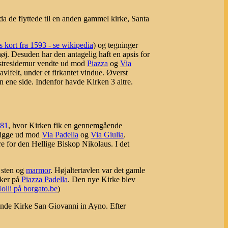
, da de flyttede til en anden gammel kirke, Santa
s kort fra 1593 - se wikipedia
) og tegninger
j. Desuden har den antagelig haft en apsis for
nstresidemur vendte ud mod
Piazza
og
Via
avlfelt, under et firkantet vindue. Øverst
den ene side. Indenfor havde Kirken 3 altre.
81
, hvor Kirken fik en gennemgående
 ligge ud mod
Via Padella
og
Via Giulia
.
 for den Hellige Biskop Nikolaus. I det
 sten og
marmor
. Højaltertavlen var det gamle
iker på
Piazza Padella
. Den nye Kirke blev
olli på borgato.be
)
ende Kirke San Giovanni in Ayno. Efter