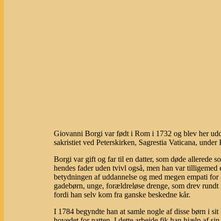
Giovanni Borgi var født i Rom i 1732 og blev her ud
sakristiet ved Peterskirken, Sagrestia Vaticana, under
Borgi var gift og far til en datter, som døde allerede
hendes fader uden tvivl også, men han var tilligemed 
betydningen af uddannelse og med megen empati for 
gadebørn, unge, forældreløse drenge, som drev rundt
fordi han selv kom fra ganske beskedne kår.
I 1784 begyndte han at samle nogle af disse børn i sit
hovedet for natten. I dette arbejde fik han hjælp af s