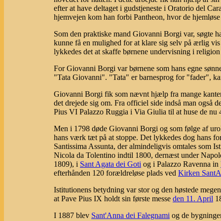
efter at have deltaget i gudstjeneste i Oratorio del Ca
hjemvejen kom han forbi Pantheon, hvor de hjemløse 
Som den praktiske mand Giovanni Borgi var, søgte han 
kunne få en mulighed for at klare sig selv på ærlig vi
lykkedes det at skaffe børnene undervisning i religion
For Giovanni Borgi var børnene som hans egne sønner
"Tata Giovanni". "Tata" er barnesprog for "fader", 
Giovanni Borgi fik som nævnt hjælp fra mange kanter t
det drejede sig om. Fra officiel side indså man også d
Pius VI Palazzo Ruggia i Via Giulia til at huse de n
Men i 1798 døde Giovanni Borgi og som følge af uro
hans værk tæt på at stoppe. Det lykkedes dog hans for
Santissima Assunta, der almindeligvis omtales som Isti
Nicola da Tolentino indtil 1800, dernæst under Napol
1809), i
Sant Agata dei Goti
og i Palazzo Ravenna in
efterhånden 120 forældreløse plads ved
Kirken SantA
Istitutionens betydning var stor og den høstede megen
at Pave Pius IX holdt sin første messe
den 11. April
18
I 1887 blev
Sant'Anna dei Falegnami
og de bygninger