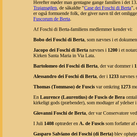
Herefter møder man gentagne gange familien i det 13. 
Trajansøjlen
, de såkaldte "
Case dei Foschi di Berta
", 
er også formuende folk, der giver navn til det omligg
Fuscorum de Berta
.
Af Foschi di Berta-familiens medlemmer kender vi:
Bobo dei Foschi di Berta
, som nævnes i et dokument
Jacopo dei Foschi di Berta
nævnes i
1200
i et notar
Kirken Santa Maria in Via Lata.
Bartolomeo dei Foschi di Berta
, der var dommer i
1
Alessandro dei Foschi di Berta
, der i
1233
nævnes so
Thomas (Tommaso) de Fuscis
var omkring
1273
me
En
Laurence (Laurentius) de Fuscis de Bera
omtale
kirkeligt gods (præbender), som modtager af ydelser
Giovanni Foschi de Berta
, der var Conservatore 
I Juli
1408
optræder en
A. de Fuscis
som forfatter af 
Gasparo Salviano dei Foschi (di Berta)
blev ophøjet