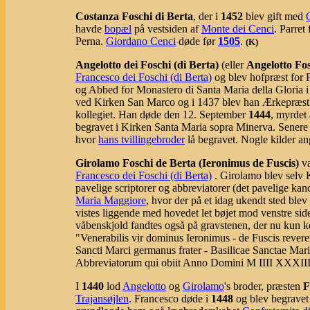
Costanza Foschi di Berta
, der i
1452
blev gift med
havde
bopæl
på vestsiden af
Monte dei Cenci
. Parre
Perna.
Giordano Cenci
døde før
1505
.
(K)
Angelotto dei Foschi (di Berta)
(eller
Angelotto Fo
Francesco dei Foschi (di Berta)
og blev hofpræst for 
og Abbed for Monastero di Santa Maria della Gloria i
ved Kirken San Marco og i 1437 blev han Ærkepræst
kollegiet. Han døde den 12. September
1444
, myrdet 
begravet i Kirken Santa Maria sopra Minerva. Senere - 
hvor
hans tvillingebroder
lå begravet. Nogle kilder ang
Girolamo Foschi de Berta (Ieronimus de Fuscis)
va
Francesco dei Foschi (di Berta)
. Girolamo blev selv
pavelige scriptorer og abbreviatorer (det pavelige ka
Maria Maggiore
, hvor der på et idag ukendt sted blev
vistes liggende med hovedet let bøjet mod venstre sid
våbenskjold fandtes også på gravstenen, der nu kun kend
"Venerabilis vir dominus Ieronimus - de Fuscis revere
Sancti Marci germanus frater - Basilicae Sanctae Ma
Abbreviatorum qui obiit Anno Domini M IIII XXXIII m
I
1440
lod
Angelotto
og
Girolamo
's broder, præsten
F
Trajansøjlen
. Francesco døde i
1448
og blev begravet 