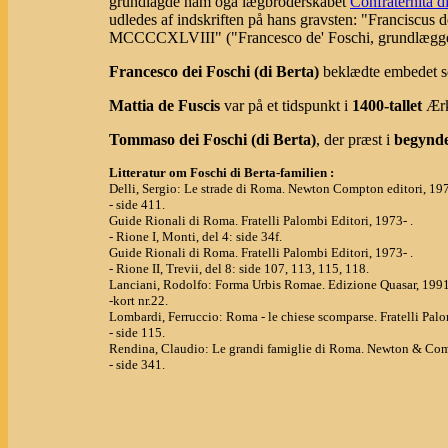
grundlagde ham ogå lægbroderskabet
Confraternita 
udledes af indskriften på hans gravsten: "Franciscus de
MCCCCXLVIII" ("Francesco de' Foschi, grundlægger af
Francesco dei Foschi (di Berta)
beklædte embedet s
Mattia de Fuscis
var på et tidspunkt i
1400-tallet
Ærk
Tommaso dei Foschi (di Berta)
, der præst i
begyndel
Litteratur om Foschi di Berta-familien :
Delli, Sergio: Le strade di Roma. Newton Compton editori, 19
- side 411.
Guide Rionali di Roma. Fratelli Palombi Editori, 1973- .
- Rione I, Monti, del 4: side 34f.
Guide Rionali di Roma. Fratelli Palombi Editori, 1973- .
- Rione II, Trevii, del 8: side 107, 113, 115, 118.
Lanciani, Rodolfo: Forma Urbis Romae. Edizione Quasar, 1991
-kort nr.22.
Lombardi, Ferruccio: Roma - le chiese scomparse. Fratelli Palo
- side 115.
Rendina, Claudio: Le grandi famiglie di Roma. Newton & Com
- side 341.