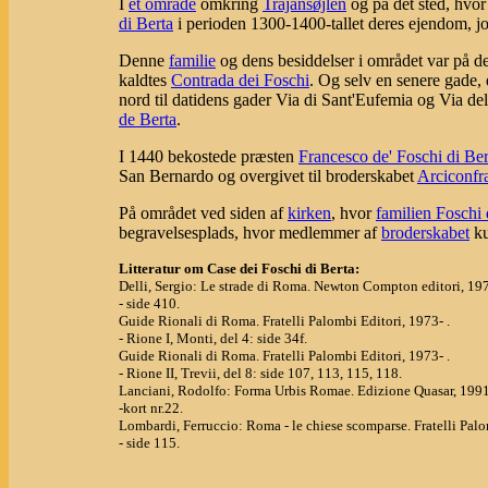
I
et område
omkring
Trajansøjlen
og på det sted, hvo
di Berta
i perioden 1300-1400-tallet deres ejendom, jo
Denne
familie
og dens besiddelser i området var på de
kaldtes
Contrada dei Foschi
. Og selv en senere gade,
nord til datidens gader Via di Sant'Eufemia og Via de
de Berta
.
I 1440 bekostede præsten
Francesco de' Foschi di Ber
San Bernardo og overgivet til broderskabet
Arciconfra
På området ved siden af
kirken
, hvor
familien Foschi 
begravelsesplads, hvor medlemmer af
broderskabet
ku
Litteratur om Case dei Foschi di Berta:
Delli, Sergio: Le strade di Roma. Newton Compton editori, 19
- side 410.
Guide Rionali di Roma. Fratelli Palombi Editori, 1973- .
- Rione I, Monti, del 4: side 34f.
Guide Rionali di Roma. Fratelli Palombi Editori, 1973- .
- Rione II, Trevii, del 8: side 107, 113, 115, 118.
Lanciani, Rodolfo: Forma Urbis Romae. Edizione Quasar, 1991
-kort nr.22.
Lombardi, Ferruccio: Roma - le chiese scomparse. Fratelli Palo
- side 115.