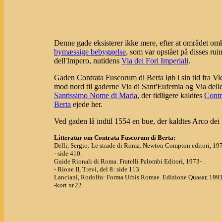
Denne gade eksisterer ikke mere, efter at området o
bymæssige bebyggelse
, som var opstået på disses rui
dell'Impero, nutidens
Via dei Fori Imperiali
.
Gaden Contrata Fuscorum di Berta løb i sin tid fra Vi
mod nord til gaderne Via di Sant'Eufemia og Via del
Santissimo Nome di Maria
, der tidligere kaldtes
Contr
Berta
ejede her.
Ved gaden lå indtil 1554 en bue, der kaldtes Arco dei 
Litteratur om Contrata Fuscorum di Berta:
Delli, Sergio: Le strade di Roma. Newton Compton editori, 19
- side 410.
Guide Rionali di Roma. Fratelli Palombi Editori, 1973- .
- Rione II, Trevi, del 8: side 113.
Lanciani, Rodolfo: Forma Urbis Romae. Edizione Quasar, 1991
-kort nr.22.