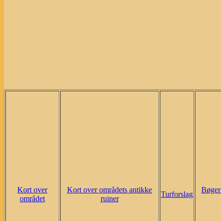
Kort over
Kort over områdets antikke
Bøger
Turforslag
området
ruiner