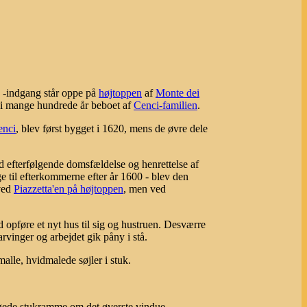
 -indgang står oppe på
højtoppen
af
Monte dei
 i mange hundrede år beboet af
Cenci-familien
.
enci
, blev først bygget i 1620, mens de øvre dele
 efterfølgende domsfældelse og henrettelse af
e til efterkommerne efter år 1600 - blev den
ved
Piazzetta'en på højtoppen
, men ved
d opføre et nyt hus til sig og hustruen. Desværre
vinger og arbejdet gik påny i stå.
lle, hvidmalede søjler i stuk.
ngede stukramme om det øverste vindue.