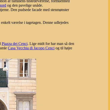
tion af familiens tilstedeværelse, formuenhed
mord
og den pavelige unåde.
stjerne. Den pudsede facade med stenmønster
 enkelt værelse i tagetagen. Denne udlejedes
ed
Piazza dei Cenci
. Lige midt for har man så den
gamle
Casa Vecchia di Jacopo Cenci
og til højre