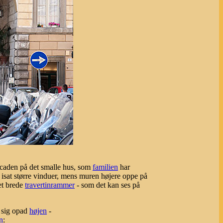
acaden på det smalle hus, som
familien
har
 isat større vinduer, mens muren højere oppe på
et brede
travertinrammer
- som det kan ses på
 sig opad
højen
-
n
: