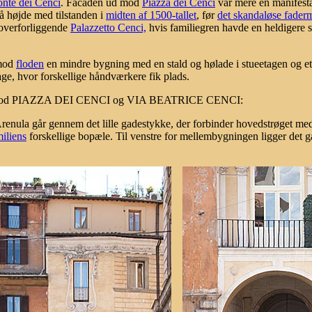
nte dei Cenci
. Facaden ud mod
Piazza dei Cenci
var mere en manifesta
å højde med tilstanden i
midten af 1500-tallet
, før
det skandaløse fader
 overforliggende
Palazzetto Cenci,
hvis familiegren havde en heldigere 
 mod
floden
en mindre bygning med en stald og hølade i stueetagen og et
age, hvor forskellige håndværkere fik plads.
d PIAZZA DEI CENCI og VIA BEATRICE CENCI:
Arenula går gennem det lille gadestykke, der forbinder hovedstrøget m
iliens
forskellige bopæle. Til venstre for mellembygningen ligger det 