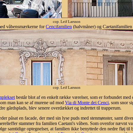
.....
cop. Leif Larsson
med våbensmærkerne for
Cencifamilien
(halvmåner) og Caetanifamilien
cop. Leif Larsson
mplekset
består blot af en enkelt række værelser, som er forbundet med 
r, som man kan se af murene ud mod
Via di Monte dei Cenci
, som snor 
re gårdsplads, blev senere overdækket og indrettet til trapperum.
er påsat en facade, der med sin lyse puds med stenmønster, samt divers
rnerelieffer stammer fra familien Caetani's våben. Som ovenfor nævnt v
følge samtidige optegnelser, at familien ikke benyttede den nedre fløj ti