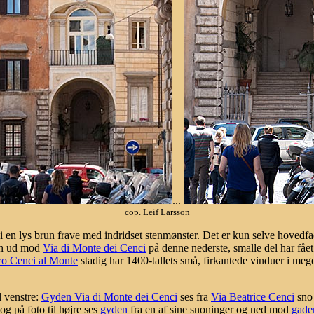
...
cop. Leif Larsson
i en lys brun frave med indridset stenmønster. Det er kun selve hovedf
en ud mod
Via di Monte dei Cenci
på denne nederste, smalle del har fået
zo Cenci al Monte
stadig har 1400-tallets små, firkantede vinduer i meg
l venstre:
Gyden Via di Monte dei Cenci
ses fra
Via Beatrice Cenci
sno
 og på foto til højre ses
gyden
fra en af sine snoninger og ned mod
gade