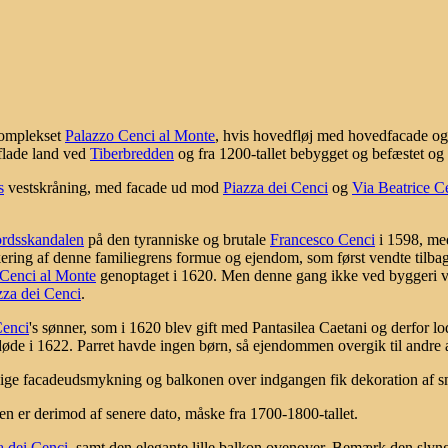
 komplekset
Palazzo Cenci al Monte
, hvis hovedfløj med hovedfacade og
 flade land ved
Tiberbredden
og fra 1200-tallet bebygget og befæstet og
s
vestskråning, med facade ud mod
Piazza dei Cenci
og
Via Beatrice C
rdsskandalen
på den tyranniske og brutale
Francesco Cenci
i 1598, med
ering af denne familiegrens formue og ejendom, som først vendte tilbag
 Cenci al Monte
genoptaget i 1620. Men denne gang ikke ved byggeri 
zza dei Cenci
.
enci
's sønner, som i 1620 blev gift med Pantasilea Caetani og derfor lo
øde i 1622. Parret havde ingen børn, så ejendommen overgik til andre ar
ige facadeudsmykning og balkonen over indgangen fik dekoration af sma
n er derimod af senere dato, måske fra 1700-1800-tallet.
a dei Cenci
, samt den elegante lille balkon ovenover. Bemærk den sly