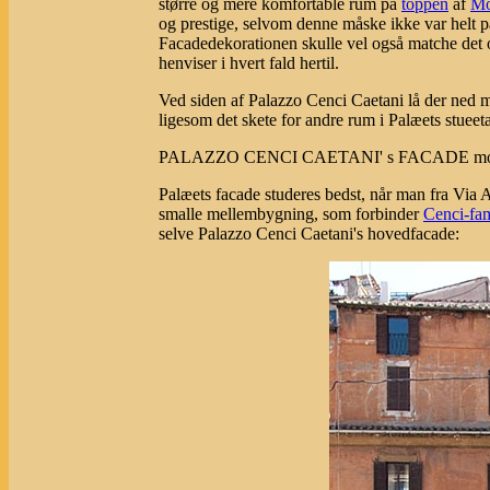
større og mere komfortable rum på
toppen
af
Mo
og prestige, selvom denne måske ikke var helt p
Facadedekorationen skulle vel også matche det
henviser i hvert fald hertil.
Ved siden af Palazzo Cenci Caetani lå der ned
ligesom det skete for andre rum i Palæets stueet
PALAZZO CENCI CAETANI' s FACADE mo
Palæets facade studeres bedst, når man fra Via 
smalle mellembygning, som forbinder
Cenci-fam
selve Palazzo Cenci Caetani's hovedfacade: