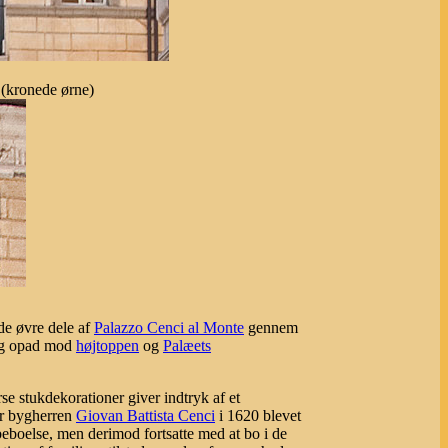
 (kronede ørne)
de øvre dele af
Palazzo Cenci al Monte
gennem
sig opad mod
højtoppen
og
Palæets
e stukdekorationer giver indtryk af et
ar bygherren
Giovan Battista Cenci
i 1620 blevet
l beboelse, men derimod fortsatte med at bo i de