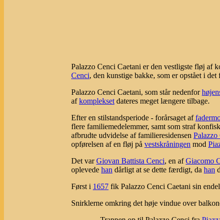
Palazzo Cenci Caetani er den vestligste fløj af
Cenci
, den kunstige bakke, som er opstået i det
Palazzo Cenci Caetani, som står nedenfor
højen
af
komplekset
dateres meget længere tilbage.
Efter en stilstandsperiode - forårsaget af
fadermo
flere familiemedelemmer, samt som straf konfisk
afbrudte udvidelse af familieresidensen
Palazzo
opførelsen af en fløj på
vestskråningen
mod
Pia
Det var
Giovan Battista Cenci
, en af
Giacomo C
oplevede
han
dårligt at se dette færdigt, da
han
d
Først i
1657
fik Palazzo Cenci Caetani sin endel
Snirklerne omkring det høje vindue over balkone
Trappen op til Palazzo Cenci fra
Piazz