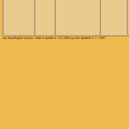
cop.Anne-Birgitte Larsson - siden er oprettet d. 13.3.2004 og sidst opdateret d. 1.7.2007