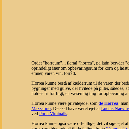
Ordet "horreum", i flertal "horrea", på latin betyder "
oprindeligt især om opbevaringsrum for korn og høstud
emner, varer, vin, forråd.
Horrea kunne bestå af kælderrum til de varer, der bed
bygninger med gulve, der hvilede på piller, således,
holdes fri for fugt, en væsentlig ting for opbevaring af
Horrea kunne være privatejede, som
de Horrea
, man
Mazzarino
. De skal have været ejet af
Lucius Naeviu
ved
Porta Viminalis
.
Horrea kunne også være offentlige, det vil sige ejet 
korn, som blev uddelt til de fattige ifølge
"Annona"-o