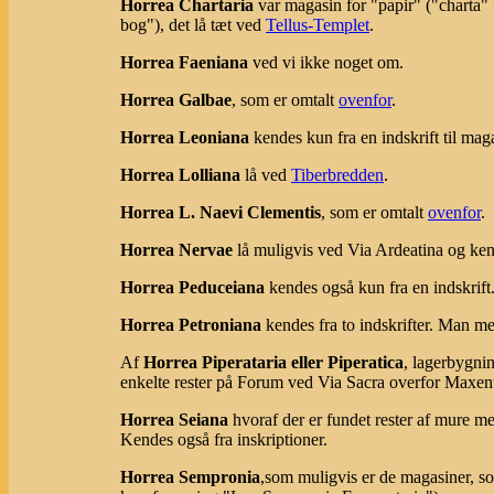
Horrea Chartaria
var magasin for "papir" ("charta" 
bog"), det lå tæt ved
Tellus-Templet
.
Horrea Faeniana
ved vi ikke noget om.
Horrea Galbae
, som er omtalt
ovenfor
.
Horrea Leoniana
kendes kun fra en indskrift til m
Horrea Lolliana
lå ved
Tiberbredden
.
Horrea L. Naevi Clementis
, som er omtalt
ovenfor
.
Horrea Nervae
lå muligvis ved Via Ardeatina og kend
Horrea Peduceiana
kendes også kun fra en indskrift
Horrea Petroniana
kendes fra to indskrifter. Man me
Af
Horrea Piperataria eller Piperatica
, lagerbygni
enkelte rester på Forum ved Via Sacra overfor Maxenti
Horrea Seiana
hvoraf der er fundet rester af mure 
Kendes også fra inskriptioner.
Horrea Sempronia
,som muligvis er de magasiner, s