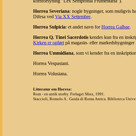
kornforsyning "Lex Sempronia Frumentaria").
Horrea Severiana
: nogle bygninger, som muligvis h
Difesa ved
Via XX Settembre
.
Horrea Sulpicia
: et andet navn for
Horrea Galbae
.
Horrea Q. Tinei Sacerdotis
kendes kun fra en inskr
Kirken er opført
på magasin- eller markedsbygninger f
Horrea Ummidiana
, som vi kender fra en inskripti
Horrea Vespasiani.
Horrea Volusiana.
Litteratur om Horrea:
Rom - en antik storby. Forlaget Sfinx, 1991.
Staccioli, Romolo A.: Guida di Roma Antica. Biblioteca Univer