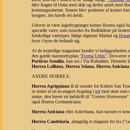
blev fragtet til Ostia med skib og derfra sendt med f
kornmagasinerne. Senere blev portioner af kornet forde
borgere, der havde ret dertil.
Udover at være lagerbygninger kunne Horrea også f
specielle varer, som lossedes fra flodbådene på bestem
forskellige varetyper. Ifølge digterne Martial og
Horat
hvor i byen de befandt sig.
Af de kejserlige magasiner kender vi beliggenheden 
den gamle marmorbyplan
"Forma Urbis"
. Desværre e
Porticus Aemilia
, kan ses i Via Rubattino. Hernede l
Horrea Lolliana
,
Horrea Seiana
,
Horrea Aniciana
ANDRE HORREA:
Horrea Agrippiana
lå til venstre for Kirken San Te
se rester af en to-etagers bygning i
tuf
med store rum ru
statue, den bærer en indskrift til "Genius Horreorum
også Horrea Germaniciana.
Horrea Aniciana
eller Anicetiana, kun navnet er ken
Horrea Candelaria
, antagelig et magasin for lys ("c