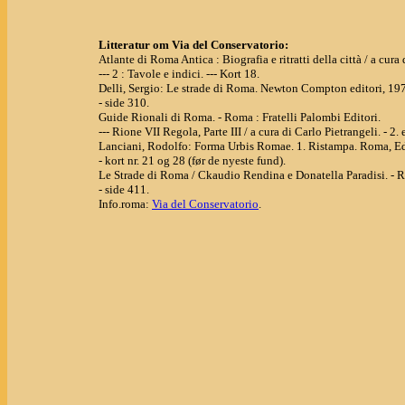
Litteratur om Via del Conservatorio:
Atlante di Roma Antica : Biografia e ritratti della città / a cu
--- 2 : Tavole e indici. --- Kort 18.
Delli, Sergio: Le strade di Roma. Newton Compton editori, 19
- side 310.
Guide Rionali di Roma. - Roma : Fratelli Palombi Editori.
--- Rione VII Regola, Parte III / a cura di Carlo Pietrangeli. - 2.
Lanciani, Rodolfo: Forma Urbis Romae. 1. Ristampa. Roma, Ed
- kort nr. 21 og 28 (før de nyeste fund).
Le Strade di Roma / Ckaudio Rendina e Donatella Paradisi. -
- side 411.
Info.roma:
Via del Conservatorio
.