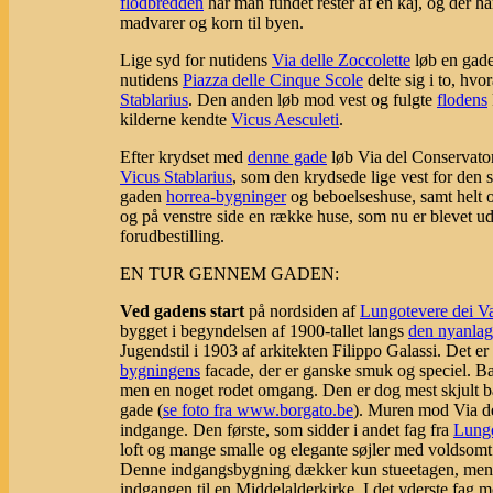
flodbredden
har man fundet rester af en kaj, og der ha
madvarer og korn til byen.
Lige syd for nutidens
Via delle Zoccolette
løb en gade
nutidens
Piazza delle Cinque Scole
delte sig i to, hv
Stablarius
. Den anden løb mod vest og fulgte
flodens
kilderne kendte
Vicus Aesculeti
.
Efter krydset med
denne gade
løb Via del Conservato
Vicus Stablarius
, som den krydsede lige vest for den 
gaden
horrea-bygninger
og beboelseshuse, samt helt
og på venstre side en række huse, som nu er blevet ud
forudbestilling.
EN TUR GENNEM GADEN:
Ved gadens start
på nordsiden af
Lungotevere dei Va
bygget i begyndelsen af 1900-tallet langs
den nyanlag
Jugendstil i 1903 af arkitekten Filippo Galassi. Det er 
bygningens
facade, der er ganske smuk og speciel. 
men en noget rodet omgang. Den er dog mest skjult 
gade (
se foto fra www.borgato.be
). Muren mod Via del
indgange. Den første, som sidder i andet fag fra
Lung
loft og mange smalle og elegante søjler med voldsomt 
Denne indgangsbygning dækker kun stueetagen, men har
indgangen til en Middelalderkirke. I det yderste fag