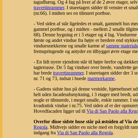
tagudhæng. Og 4 fag på hver af de 2 øvre etager, selv
travertinrammer
. I stueetagen sidder til venstre et sma
(nr.66). I midten ses en tilmuret portbue.
- Ved siden af står ligeledes et smalt, gammelt hus me
gammel portbue, og i midten - mellem 2 smalle tilg
68). Denne bygning er i 3 etager og 4 fag. Vinduerne 
første og andet vindue fra højre er bredere end stykk
vinduesrækkerne og smalle karme af
samme material
fremspringende og antyder en tilbygget øvre etage med
- En lidt nyere ejendom står til højre herfor og dæk
tagterrasse. De 5 fag vinduer over brede, vandrette ges
har brede
travertinrammer
. I stueetagen sidder der 3
nr. 71 og 73, indsat i buede
marmorkarme
.
- Gadens sidste hus på denne vestside, hjørnehuset 
helt uden facadeudsmykning, i 3 etager med bredt, u
nogle er tilmurede, i meget smalle, enkle rammer. I stu
kvadratisk vindue i nr.75. Ved siden af er der opmuret e
Hovedfacaden ligger ud til
Via di San Paolo alla Reg
Overfor disse sidste huse står på østsiden af Via d
Regola
. Midtvejs sidder en niche med en forgyldt ram
indgang fra
Via di San Paolo alla Regola
.