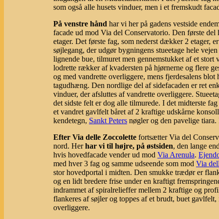
som også alle husets vinduer, men i et fremskudt faca
På venstre hånd
har vi her på gadens vestside endem
facade ud mod Via del Conservatorio. Den første del h
etager. Det første fag, som nederst dækker 2 etager, 
søjlegang, der udgør bygningens stueetage hele veje
lignende bue, tilmuret men gennemstukket af et stort
lodrette rækker af kvadersten på hjørnerne og flere ge
og med vandrette overliggere, mens fjerdesalens blot 
tagudhæng. Den nordlige del af sidefacaden er ret enke
vinduer, der afsluttes af vandrette overliggere. Stuee
det sidste felt er dog alle tilmurede. I det midterste f
et vandret gavlfelt båret af 2 kraftige udskårne konsoll
kendetegn,
Sankt Peters
nøgler og den pavelige tiara.
Efter Via delle Zoccolette
fortsætter Via del Conserva
nord. Her
har vi til højre, på østsiden
, den lange e
hvis hovedfacade vender ud mod
Via Arenula
.
Ejend
med hver 3 fag og samme udseende som mod
Via del
stor hovedportal i midten. Den smukke trædør er flanke
og en lidt bredere frise under en kraftigt fremspringe
indrammet af spiralrelieffer mellem 2 kraftige og profi
flankeres af søjler og toppes af et brudt, buet gavlfel
overliggere.