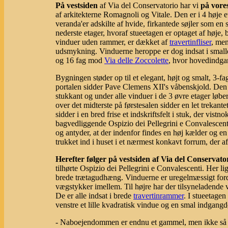
På vestsiden
af Via del Conservatorio har vi
på vore
af arkitekterne Romagnoli og Vitale. Den er i 4 høje
veranda'er adskilte af hvide, firkantede søjler som e
nederste etager, hvoraf stueetagen er optaget af høje,
vinduer uden rammer, er dækket af
travertinfliser
, men
udsmykning. Vinduerne heroppe er dog indsat i smal
og 16 fag mod
Via delle Zoccolette
, hvor hovedindgan
Bygningen støder op til et elegant, højt og smalt, 3-f
portalen sidder Pave Clemens XII's våbenskjold. Den 
stukkant og under alle vinduer i de 3 øvre etager løber
over det midterste på førstesalen sidder en let trekant
sidder i en bred frise et indskriftsfelt i stuk, der vistn
bagvedliggende Ospizio dei Pellegrini e Convalescenti
og antyder, at der indenfor findes en høj kælder og e
trukket ind i huset i et nærmest konkavt forrum, der af
Herefter følger på vestsiden af Via del Conservato
tilhørte Ospizio dei Pellegrini e Convalescenti. Her li
brede trætagudhæng. Vinduerne er uregelmæssigt fordel
vægstykker imellem. Til højre har der tilsyneladende 
De er alle indsat i brede
travertinrammer
. I stueetagen
venstre et lille kvadratisk vindue og en smal indgang
- Naboejendommen er endnu et gammel, men ikke så hø