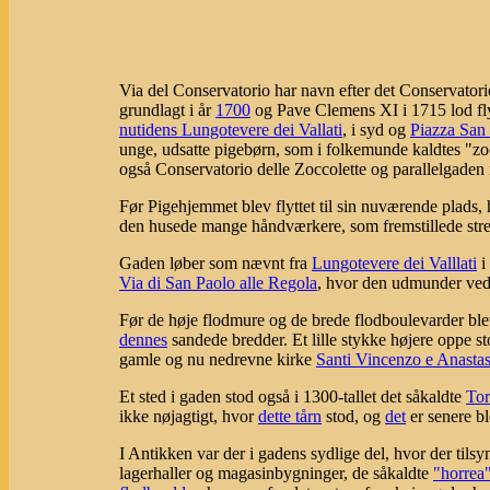
Via del Conservatorio har navn efter det Conservator
grundlagt i år
1700
og Pave Clemens XI i 1715 lod fly
nutidens Lungotevere dei Vallati
, i syd og
Piazza San 
unge, udsatte pigebørn, som i folkemunde kaldtes "zoc
også Conservatorio delle Zoccolette og parallelgade
Før Pigehjemmet blev flyttet til sin nuværende plads
den husede mange håndværkere, som fremstillede stren
Gaden løber som nævnt fra
Lungotevere dei Valllati
i
Via di San Paolo alle Regola
, hvor den udmunder ve
Før de høje flodmure og de brede flodboulevarder blev
dennes
sandede bredder. Et lille stykke højere oppe st
gamle og nu nedrevne kirke
Santi Vincenzo e Anastas
Et sted i gaden stod også i 1300-tallet det såkaldte
Tor
ikke nøjagtigt, hvor
dette tårn
stod, og
det
er senere bl
I Antikken var der i gadens sydlige del, hvor der tilsy
lagerhaller og magasinbygninger, de såkaldte
"horrea