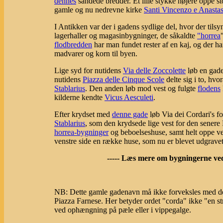
dennes
sandede bredder. Et lille stykke højere oppe st
gamle og nu nedrevne kirke
Santi Vincenzo e Anastas
I Antikken var der i gadens sydlige del, hvor der tilsy
lagerhaller og magasinbygninger, de såkaldte
"horrea
flodbredden
har man fundet rester af en kaj, og der ha
madvarer og korn til byen.
Lige syd for nutidens
Via delle Zoccolette
løb en gade
nutidens
Piazza delle Cinque Scole
delte sig i to, hv
Stablarius
. Den anden løb mod vest og fulgte
flodens
kilderne kendte
Vicus Aesculeti
.
Efter krydset med
denne gade
løb Via dei Cordari's 
Stablarius
, som den krydsede lige vest for den senere
horrea-bygninger
og beboelseshuse, samt helt oppe ve
venstre side en række huse, som nu er blevet udgravet
----- Læs mere om bygningerne v
NB: Dette gamle gadenavn må ikke forveksles med de
Piazza Farnese. Her betyder ordet "corda" ikke "en str
ved ophængning på pæle eller i vippegalge.