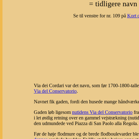
= tidligere navn
Se til venstre for nr. 109 på
Kort 
Via dei Cordari var det navn, som før 1700-1800-tall
Via del Conservatorio
.
Navnet fik gaden, fordi den husede mange håndværkere
Gaden løb ligesom
nutidens Via del Conservatorio
fr
i let østlig retning over en gammel vejstrækning (nut
den udmundede ved Piazza di San Paolo alla Regola.
Før de høje flodmure og de brede flodboulevarder blev