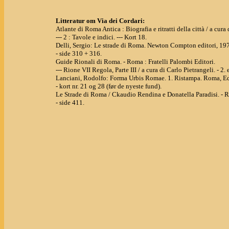
Litteratur om Via dei Cordari:
Atlante di Roma Antica : Biografia e ritratti della città / a cu
--- 2 : Tavole e indici. --- Kort 18.
Delli, Sergio: Le strade di Roma. Newton Compton editori, 19
- side 310 + 316.
Guide Rionali di Roma. - Roma : Fratelli Palombi Editori.
--- Rione VII Regola, Parte III / a cura di Carlo Pietrangeli. - 2.
Lanciani, Rodolfo: Forma Urbis Romae. 1. Ristampa. Roma, Ed
- kort nr. 21 og 28 (før de nyeste fund).
Le Strade di Roma / Ckaudio Rendina e Donatella Paradisi. -
- side 411.