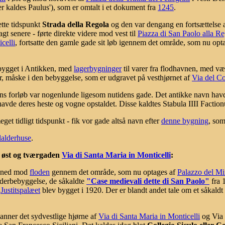
der kaldes Paulus'), som er omtalt i et dokument fra
1245
.
tte tidspunkt
Strada della Regola
og den var dengang en fortsættelse 
gt senere - førte direkte videre mod vest til
Piazza di San Paolo alla R
celli
, fortsatte den gamle gade sit løb igennem det område, som nu opta
bygget i Antikken, med
lagerbygninger
til varer fra flodhavnen, med væ
er, måske i den bebyggelse, som er udgravet på vesthjørnet af
Via del Co
s forløb var nogenlunde ligesom nutidens gade. Det antikke navn havde d
avde deres heste og vogne opstaldet. Disse kaldtes Stabula IIII Factio
get tidligt tidspunkt - fik vor gade altså navn efter
denne bygning
, som
alderhuse
.
 øst og tværgaden
Via di Santa Maria in Monticelli
:
te ned mod
floden
gennem det område, som nu optages af
Palazzo del Min
alderbebyggelse, de såkaldte
"Case medievali dette di San Paolo"
fra 
a
Justitspalæet
blev bygget i 1920. Der er blandt andet tale om et såkaldt 
anner det sydvestlige hjørne af
Via di Santa Maria in Monticelli
og Via 