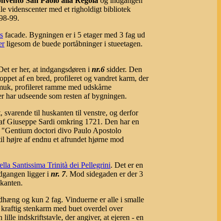
Convento San Paolo alla Regola
og indgangen
ille videnscenter med et righoldigt bibliotek
98-99.
s
facade. Bygningen er i 5 etager med 3 fag ud
er
ligesom de buede portåbninger i stueetagen.
 Det er her, at indgangsdøren i
nr.6
sidder. Den
oppet af en bred, profileret og vandret karm, der
 smuk, profileret ramme med udskårne
er har udseende som resten af bygningen.
, svarende til huskanten til venstre, og derfor
t af Giuseppe Sardi omkring 1721. Den har en
n "Gentium doctori divo Paulo Apostolo
til højre af endnu et afrundet hjørne mod
lla Santissima Trinità dei Pellegrini
. Det er en
dgangen ligger i
nr. 7
. Mod sidegaden er der 3
ækanten.
dhæng og kun 2 fag. Vinduerne er alle i smalle
kraftig stenkarm med buet overdel over
lle indskriftstavle, der angiver, at ejeren - en