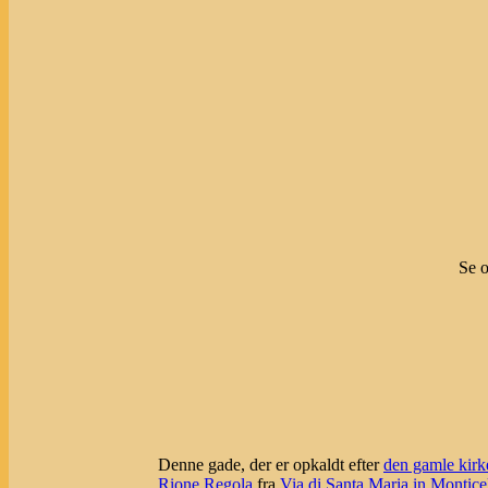
Se o
Denne gade, der er opkaldt efter
den gamle kirk
Rione Regola
fra
Via di Santa Maria in Monticel