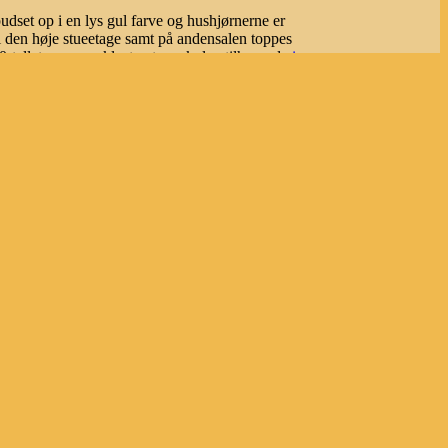
udset op i en lys gul farve og hushjørnerne er
 i den høje stueetage samt på andensalen toppes
0-tallet, rummer klosteret og skolen tilhørende
i
des
Convento e Scuola dei Dottrinari
.
 i gadeplan. Her er 6 fag uden døre eller
Maria in Monticelli
, hvorudtil bygningen har
de såkaldte
"Case medievali dette di San Paolo"
renula
og gennem nutidens
Via di San