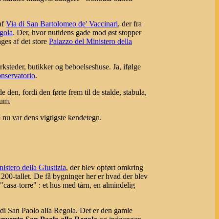
af
Via di San Bartolomeo de' Vaccinari
, der fra
egola
. Der, hvor nutidens gade mod øst stopper
ges af det store
Palazzo del Ministero della
rksteder, butikker og beboelseshuse. Ja, ifølge
nservatorio
.
en, fordi den førte frem til de stalde, stabula,
num.
 nu var dens vigtigste kendetegn.
istero della Giustizia
, der blev opført omkring
1200-tallet. De få bygninger her er hvad der blev
"casa-torre" : et hus med tårn, en almindelig
di San Paolo alla Regola. Det er den gamle