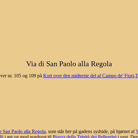
Via di San Paolo alla Regola
ver nr. 105 og 109 på
Kort over den midterste del af Campo de' Fiori-
e San Paolo alla Regola
, som står her på gadens sydside, på hjørnet af
V
li
i øst og mod nordvest til
Piazza della Trinità dei Pellegrini
i vest. Den