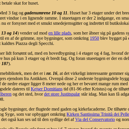
 betale skat for huset.
 Med 3 fag og
gadenumrene 10 og 11
. Huset har 3 etager under det br
uret vindue i en lignende ramme. I stueetagen er der 2 indgange, en sma
m nu er forsynet med et smukt smedejernsgitter og indrettet til butiksloka
, 13 og 14
) vender ud mod
en lille plads
, som her åbner sig på gadens s
 til en af de grimme, nye bygninger, som omkring
1950
blev bygget på 
t kaldtes Piazza degli Specchi.
lidt forsømt ud, med en hovedbygning i 4 etager og 4 fag, hvoraf det 
ndre hus på kun 3 etager og ét bredt fag. Og foran stueetagen er der en d
g 18?
).
rnebibliotek, men det er i
nr. 16
, at det virkeligt interessante gemmer s
agers ejendom fra Antikken. Ovenpå disse 2 underste bygningsdele byg
de nedre etager ligger 8 meter nede og her er bevaret mange rum med 
gsdele dateres til
Kejser Domitians
tid (81-96 efter Kristus) og de tilhør
iberen
og det sted, hvor
det store Justitspalæ
står idag. Man kan få adga
08.
gle bygninger, der flugtede med gaden og kirkefacaderne. De tilhørte
 og Syge, som var opbygget omkring
Kirken Santissima Trinità dei Pelle
det også kan ses ud til den sydlige del af
Via del Conservatorio
og nor