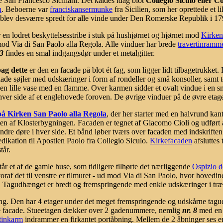
 San Francesco Siciliani. Det kaldes idag blot
Collegio Siculo eller 
n
. Beboerne var
franciskansermunke
fra Sicilien, som her oprettede et l
 blev desværre spredt for alle vinde under Den Romerske Republik i 17
n lodret beskyttelsesstribe i stuk på hushjørnet og hjørnet mod
Kirken
od Via di San Paolo alla Regola. Alle vinduer har brede
travertinramm
 3
findes en smal indgangsdør under et metalgitter.
ag dette
er den en facade på blot ét fag, som ligger lidt tilbagetrukket.
flade søjler med udskæringer i form af rondeller og små konsoller, samt t
år en lille vase med en flamme. Over karmen sidder et ovalt vindue i en
hver side af et englehovede foroven. De øvrige vinduer på de øvre etag
på Kirken San Paolo alla Regola
, der her starter med en halvrund kant
arten af Klosterbygningen. Facaden er tegnet af Giacomo Cioli og udfør
ndre døre i hver side. Et bånd løber tværs over facaden med indskrifte
edikation til Apostlen Paolo fra Collegio Siculo.
Kirkefacaden
afsluttes 
tår.
tår et af de gamle huse, som tidligere tilhørte det nærliggende
Ospizio de
voraf det til venstre er tilmuret - ud mod Via di San Paolo, hvor hovedin
uret. Tagudhænget er bredt og fremspringende med enkle udskæringer i tr
ang. Den har 4 etager under det meget fremspringende og udskårne tagu
de facade. Stueetagen dækker over 2 gadenummere, nemlig
nr. 8
med en 
rtinkarm
indrammer en firkantet portåbning. Mellem de 2 åbninger ses en li