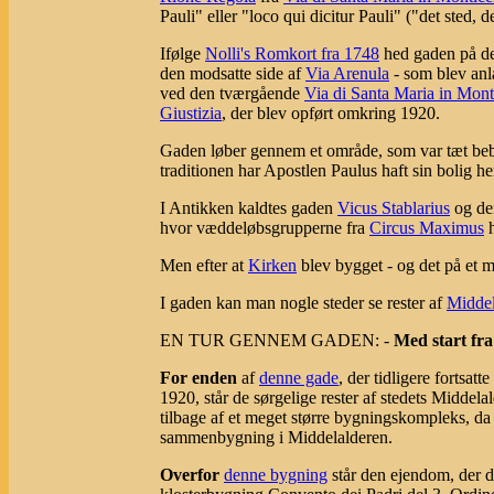
Pauli" eller "loco qui dicitur Pauli" ("det sted, 
Ifølge
Nolli's Romkort fra 1748
hed gaden på de
den modsatte side af
Via Arenula
- som blev anla
ved den tværgående
Via di Santa Maria in Monti
Giustizia
, der blev opført omkring 1920.
Gaden løber gennem et område, som var tæt be
traditionen har Apostlen Paulus haft sin bolig h
I Antikken kaldtes gaden
Vicus Stablarius
og den
hvor væddeløbsgrupperne fra
Circus Maximus
h
Men efter at
Kirken
blev bygget - og det på et me
I gaden kan man nogle steder se rester af
Middel
EN TUR GENNEM GADEN: -
Med start fra
For enden
af
denne gade
, der tidligere fortsat
1920, står de sørgelige rester af stedets Middel
tilbage af et meget større bygningskompleks, d
sammenbygning i Middelalderen.
Overfor
denne bygning
står den ejendom, der d