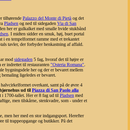
er tilhørende
Palazzo del Monte di Pietà
og det
fra
Pladsen
og ned til sidegaden
Via di San
den her er gulkalket med smalle hvide stukbånd
dsen
. I midten sidder en smuk, høj, buet portal
sat i en tempelformet ramme med et trekantet
ls tavler, der forbyder henkastning af affald.
 har mod
sidegaden
5 fag, hvoraf det til højre er
er indrettet til restauranten
"Osteria Romana"
.
mle bygningsdele her og der er bevaret mellem
bemaling ligeledes er bevaret.
halvcirkelformet overkant, samt på de øvre 4
hjørnehus ud til
Piazza di San Paolo alla
 1700-tallet. Her er 8 fag ud til
Pladsen
med
ftige, men tilskårne, stenkvadre, som - under et
ue, men her med en stor indgangsport. Herefter
re til trappeopgange og butikker. På det