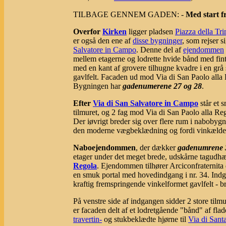
TILBAGE GENNEM GADEN: -
Med start f
Overfor
Kirken
ligger pladsen
Piazza della Trin
er også den ene af
disse bygninger
, som rejser s
Salvatore in Campo
. Denne del af
ejendommen
mellem etagerne og lodrette hvide bånd med fint 
med en kant af grovere tilhugne kvadre i en grå 
gavlfelt. Facaden ud mod Via di San Paolo alla R
Bygningen har
gadenumerene 27 og 28
.
Efter
Via di San Salvatore in Campo
står et 
tilmuret, og 2 fag mod Via di San Paolo alla Rego
Der iøvrigt breder sig over flere rum i nabobygn
den moderne vægbeklædning og fordi vinkældere
Naboejendommen
, der dækker
gadenumrene 
etager under det meget brede, udskårne tagudhæn
Regola
. Ejendommen tilhører Arciconfraternita
en smuk portal med hovedindgang i nr. 34. Indgan
kraftig fremspringende vinkelformet gavlfelt - b
På venstre side af indgangen sidder 2 store tilm
er facaden delt af et lodretgående "bånd" af fla
travertin-
og stukbeklædte hjørne til
Via di Sant