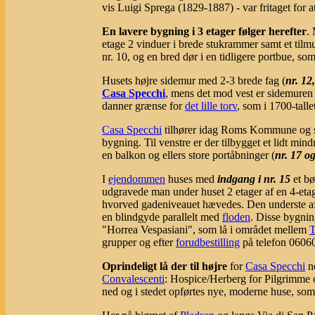
vis Luigi Sprega (1829-1887) - var fritaget for at
En lavere bygning i 3 etager følger herefter
.
etage 2 vinduer i brede stukrammer samt et tilm
nr. 10, og en bred dør i en tidligere portbue, so
Husets højre sidemur med 2-3 brede fag (
nr. 12
Casa Specchi
, mens det mod vest er sidemuren
danner grænse for
det lille torv
, som i 1700-talle
Casa Specchi
tilhører idag Roms Kommune og ser 
bygning. Til venstre er der tilbygget et lidt mi
en balkon og ellers store portåbninger (
nr. 17 o
I
ejendommen
huses med
indgang i nr. 15
et bø
udgravede man under huset 2 etager af en 4-et
hvorved gadeniveauet hævedes. Den underste af 
en blindgyde parallelt med
floden
. Disse bygnin
"Horrea Vespasiani", som lå i området mellem
T
grupper og efter
forudbestilling
på telefon 0606
Oprindeligt lå der til højre
for
Casa Specchi
no
Convalescenti
: Hospice/Herberg for Pilgrimme
ned og i stedet opførtes nye, moderne huse, som 