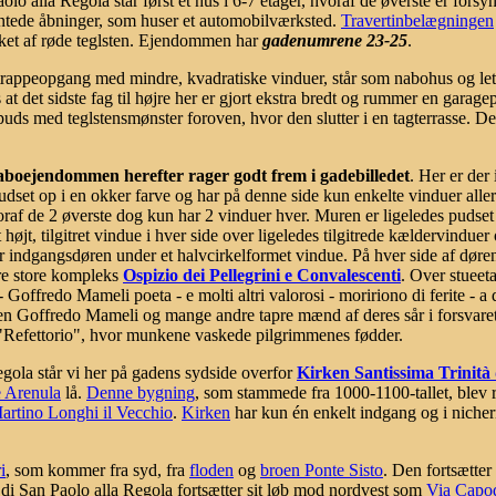
lo alla Regola står først et hus i 6-7 etager, hvoraf de øverste er forsyn
antede åbninger, som huser et automobilværksted.
Travertinbelægningen
kket af røde teglsten. Ejendommen har
gadenumrene 23-25
.
trappeopgang med mindre, kvadratiske vinduer, står som nabohus og let t
at det sidste fag til højre her er gjort ekstra bredt og rummer en garagep
ds med teglstensmønster foroven, hvor den slutter i en tagterrasse. De
aboejendommen herefter rager godt frem i gadebilledet
. Her er der
udset op i en okker farve og har på denne side kun enkelte vinduer all
oraf de 2 øverste dog kun har 2 vinduer hver. Muren er ligeledes pudset
 højt, tilgitret vindue i hver side over ligeledes tilgitrede kældervindue
r indgangsdøren under et halvcirkelformet vindue. På hver side af døre
gere store kompleks
Ospizio dei Pellegrini e Convalescenti
. Over stueet
offredo Mameli poeta - e molti altri valorosi - moririono di ferite - a di
offredo Mameli og mange andre tapre mænd af deres sår i forsvaret af
, "Refettorio", hvor munkene vaskede pilgrimmenes fødder.
egola står vi her på gadens sydside overfor
Kirken Santissima Trinità 
 Arenula
lå.
Denne bygning
, som stammede fra 1000-1100-tallet, blev 
artino Longhi il Vecchio
.
Kirken
har kun én enkelt indgang og i nicher
i
, som kommer fra syd, fra
floden
og
broen Ponte Sisto
. Den fortsætter
 di San Paolo alla Regola fortsætter sit løb mod nordvest som
Via Capod