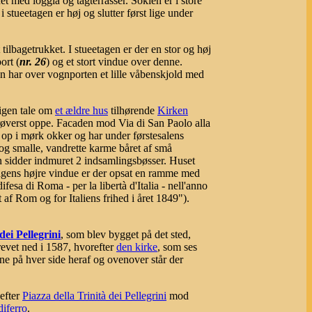
et med loggia og tagterrasser. Soklen er i store
i stueetagen er høj og slutter først lige under
ilbagetrukket. I stueetagen er der en stor og høj
ort (
nr. 26
) og et stort vindue over denne.
n har over vognporten et lille våbenskjold med
 igen tale om
et ældre hus
tilhørende
Kirken
erøverst oppe. Facaden mod Via di San Paolo alla
 op i mørk okker og har under førstesalens
r og smalle, vandrette karme båret af små
n sidder indmuret 2 indsamlingsbøsser. Huset
agens højre vindue er der opsat en ramme med
fesa di Roma - per la libertà d'Italia - nell'anno
 Rom og for Italiens frihed i året 1849").
dei Pellegrini
, som blev bygget på det sted,
revet ned i 1587, hvorefter
den kirke
, som ses
ne på hver side heraf og ovenover står der
 efter
Piazza della Trinità dei Pellegrini
mod
iferro
.