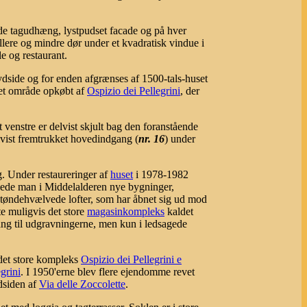
ede tagudhæng, lystpudset facade og på hver
llere og mindre dør under et kvadratisk vindue i
le og restaurant.
ydside og for enden afgrænses af 1500-tals-huset
et område opkøbt af
Ospizio dei Pellegrini
, der
venstre er delvist skjult bag den foranstående
elvist fremtrukket hovedindgang (
nr. 16
) under
ig. Under restaureringer af
huset
i 1978-1982
gede man i Middelalderen nye bygninger,
tøndehvælvede lofter, som har åbnet sig ud mod
te muligvis det store
magasinkompleks
kaldet
ng til udgravningerne, men kun i ledsagede
 det store kompleks
Ospizio dei Pellegrini e
grini
. I 1950'erne blev flere ejendomme revet
dsiden af
Via delle Zoccolette
.