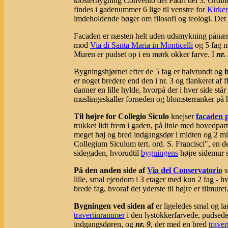
klosterbygning Convento dei Padri del 3. Ordine
findes i gadenummer 6 lige til venstre for
Kirke
imdeholdende bøger om filosofi og teologi. Det
Facaden er næsten helt uden udsmykning pånær e
mod
Via di Santa Maria in Monticelli
og 5 fag m
Muren er pudset op i en mørk okker farve. I
nr.
Bygningshjørnet efter de 5 fag er halvrundt og
b
er noget bredere end den i nr. 3 og flankeret af 
danner en lille hylde, hvorpå der i hver side st
muslingeskaller forneden og blomsterranker på 
Til højre for Collegio Siculo
knejser
facaden 
trukket lidt frem i gaden, på linie med hovedp
meget høj og bred indgangsdør i midten og 2 mi
Collegium Siculum tert. ord. S. Francisci", en d
sidegaden, hvorudtil
bygningens
højre sidemur s
På den anden side af
Via del Conservatorio
s
lille, smal ejendom i 3 etager med kun 2 fag - h
brede fag, hvoraf det yderste til højre er tilm
Bygningen ved siden af
er ligeledes smal og l
travertinrammer
i den lystokkerfarvede, pudse
indgangsdøren, og
nr. 9
, der med en bred
trave