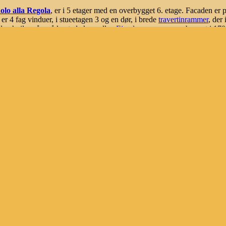
olo alla Regola
, er i 5 etager med en overbygget 6. etage. Facaden er p
er 4 fag vinduer, i stueetagen 3 og en dør, i brede
travertinrammer
, der
len hviler på små kantede konsoller.
Ejendommen
, som er bygget i 170
rmor
kan ses over døren i
nr.42
(på Pladsens nordside). Bygningen kal
 har samme udseende, med små firkantede kældervinduer i brede rammer
Piazza di San Paolo alla Regola
- findes også i tværgaden
Via di Santa 
7.
a Regola til ende, overfor til højre den gamle Middelalderbebyggelse, 
re Justitspalæ,
Palazzo del Ministero della Giustizia
, fra 1920.
vor gade i en lige linie, i let sydøstlige retning, over det der idag er
Via A
 / a cura di Andrea Carandini, con Paolo Carafa. - Milano, Mondadori / Electa, 2012.
ri, 1975.
i.
i. - 2. edizione, 1979. --- side 8, 32, 33, 36,
oma, Edizioni Quasar, 1990-2007.