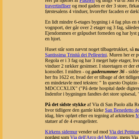
Her på hjørnet af
Pladsen
og langs Via di San Pao
travertinfliser
og mod gaden er der 3 store, firk
førstesalens 4 vinduer, hvorefter facaden er dæ
En lidt mindre 6-etages bygning i 4 fag plus en 
vognport, der går over 2 etager og 3 fag, således 
Ejendommen er gråpudset forneden og har lyst pu
en hjort.
Huset står som nævnt noget tilbagetrukket, så
n
Santissima Trinità dei Pellegrini
. Muren her er p
Regola er i 3 fag og har 3 meget høje etager, hv
vinduer 2 rækker gesimser. I stueetagen er der et
konsoller. I midten - og
gadenummer 36
- sidde
her fra 1622 er, hvad der er tilbage af det tidli
en mindetavle med teksten: " In questo Ospizio - G
MDCCCXLIX" ("På dette hospital døde digteren G
Indenfor i bygningen fandtes det store spisesal
På det sidste stykke
af Via di San Paolo alla R
hvor tidligere den gamle kirke
San Benedetto de
idag, blev opført efter en tegning af arkitekten
M
statuer af de 4 evangelister.
Kirkens sidemur
vender ud mod
Via dei Pettinar
nordøst som
Via dell'Arco del Monte
, mens Via