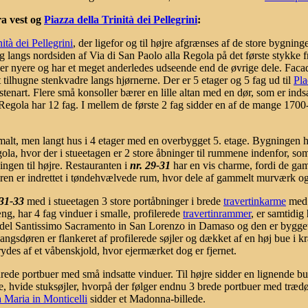
ra vest og
Piazza della Trinità dei Pellegrini
:
ità dei Pellegrini
, der ligefor og til højre afgrænses af de store bygning
ig langs nordsiden af Via di San Paolo alla Regola på det første stykke 
er nyere og har et meget anderledes udseende end de øvrige dele. Faca
tilhugne stenkvadre langs hjørnerne. Der er 5 etager og 5 fag ud til
Pla
stenart. Flere små konsoller bærer en lille altan med en dør, som er ind
egola har 12 fag. I mellem de første 2 fag sidder en af de mange 1700-ta
smalt, men langt hus i 4 etager med en overbygget 5. etage. Bygningen
la, hvor der i stueetagen er 2 store åbninger til rummene indenfor, som 
ingen til højre. Restauranten i
nr. 29-31
har en vis charme, fordi de ga
n er indrettet i tøndehvælvede rum, hvor dele af gammelt murværk og 
31-33
med i stueetagen 3 store portåbninger i brede
travertinkarme
med 
g, har 4 fag vinduer i smalle, profilerede
travertinrammer
, er samtidig
 del Santissimo Sacramento in San Lorenzo in Damaso og den er bygget i
gsdøren er flankeret af profilerede søjler og dækket af en høj bue i kra
rydes af et våbenskjold, hvor ejermærket dog er fjernet.
urede portbuer med små indsatte vinduer. Til højre sidder en lignende b
de, hvide stuksøjler, hvorpå der følger endnu 3 brede portbuer med trædø
a Maria in Monticelli
sidder et Madonna-billede.