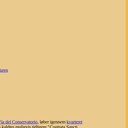
Turen
ia del Conservatorio
, løber igennem
kvarteret
 kaldtes muligvis tidligere "Contrata Sancti