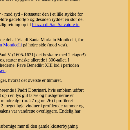
 - mod syd - fortsætter den i et lille stykke for
ældre gadeforløb og desuden ryddet en stor del
lig retning op til
Piazza di San Salvatore in
e del af Via di Santa Maria in Monticelli, for
n Monticelli
på højre side (mod vest).
 Paul V (1605-1621) det beskære med 2 etager!).
g starter måske allerede i 300-tallet. I
drederne. Pave Benedikt XIII lod i perioden
ken
.
ager, hvoraf det øverste er tilmuret.
hørende i Padri Dottrinari, hvis emblem udført
t op i en lys gul farve og hushjørnerne er
mindre dør (nr. 27 og nr. 26) i profileret
 2 meget høje vinduer i profilerede rammer og
alens var vandrette overliggere. Endelig har
nsformige mur til den gamle klosterbygning