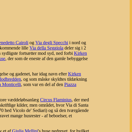
nedetto Cairoli
og
Via degli Specchi
i nord og
t kommende lille
Via della Seggiola
deler sig i 2
 sydligste fortsætter mod syd, ned forbi
Kirken
use
, der som de eneste af den gamle bebyggelse
gelse og gadenet, har idag navn efter
Kirken
flodbredden
, og som måske skyldtes tildækning
n Monticelli
, som var en del af den
Piazza
 store væddeløbsanlæg
Circus Flaminius
, der med
kriftlige kilder, men området, hvor Via di Santa
870 hed Vicolo de' Sediari) og så den tværgående
ravet mange husrester - af beboelser, et
v et af
Giulia Mellini
's huse nedrevet, for hvilket