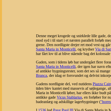
Denne meget krogede og snirklede lille gade, der
mod syd i til start i et næsten parallelt forløb m
grene. Den nordligste drejer ret mod vest og går 
Santa Maria in Monticelli
, og krydser
Via di Sa
har fået lov til at blive stående bag det kolossal
Gaden, som i tidens løb har undergået flere for
Santa Maria in Monticelli
, der igen har navn ef
af antikke bygningsrester, som det ses så mange
Branca
, der idag er forsvundet og delvist inkorp
Gadens nordligste del, ved nutidens
Piazza Cair
tiden blev kantet med massevis af søjlegange, al
Maria in Monticelli løber, har ellers ikke budt 
antikke gade
Vicus Stablarius
, en forløber for n
badeanlæg og adskillige lagerbygninger (
"horre
I
1536
lod
Pave Paul III
Via di Santa Maria in Mon