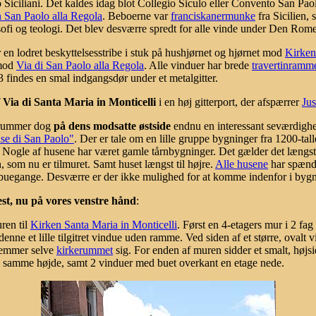
Siciliani. Det kaldes idag blot Collegio Siculo eller Convento San Pao
 San Paolo alla Regola
. Beboerne var
franciskanermunke
fra Sicilien, 
sofi og teologi. Det blev desværre spredt for alle vinde under Den Rom
n lodret beskyttelsesstribe i stuk på hushjørnet og hjørnet mod
Kirken
 mod
Via di San Paolo alla Regola
. Alle vinduer har brede
travertinramm
3 findes en smal indgangsdør under et metalgitter.
 Via di Santa Maria in Monticelli
i en høj gitterport, der afspærrer
Jus
e rummer dog
på dens modsatte østside
endnu en interessant seværdighe
se di San Paolo"
. Der er tale om en lille gruppe bygninger fra 1200-tall
 Nogle af husene har været gamle tårnbygninger. Det gælder det længst 
, som nu er tilmuret. Samt huset længst til højre.
Alle husene
har spænde
og buegange. Desværre er der ikke mulighed for at komme indenfor i byg
st, nu på vores venstre hånd
:
ren til
Kirken Santa Maria in Monticelli
. Først en 4-etagers mur i 2 fa
enne et lille tilgitret vindue uden ramme. Ved siden af et større, ovalt 
gemmer selve
kirkerummet
sig. For enden af muren sidder et smalt, højsi
i samme højde, samt 2 vinduer med buet overkant en etage nede.