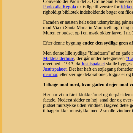
Convento dei Padri del 3. Ordine San Francesco 
Paolo alla Regola
nr. 6 lige til venstre for
Kirken
righoldigt bibliotek indeholdende bøger om filo
Facaden er næsten helt uden udsmykning pånær e
mod Via di Santa Maria in Monticelli og 5 fag
Muren er pudset op i en mørk okker farve. I nr. 
Efter denne bygning
ender den sydlige gren af
Men denne lille sydlige "blindtarm" af en gad
Middelalderhuse
, der går under betegnelsen
"Ca
revet ned i 1913, da
Justitspalæet
skulle bygges.
Justitspalæet
. Det har haft en søjlegang forneden
marmor
, eller særlige dekorationer, loggia'er 
Tilbage mod nord, hvor gaden drejer mod ve
Her har vi nu først klokketårnet og derpå sidemu
facade. Nederst sidder en høj, smal dør og over d
pudset murstykke uden vinduer. Bagved dette 
tilbagetrukket murstykke med 2 smalle vinduer 