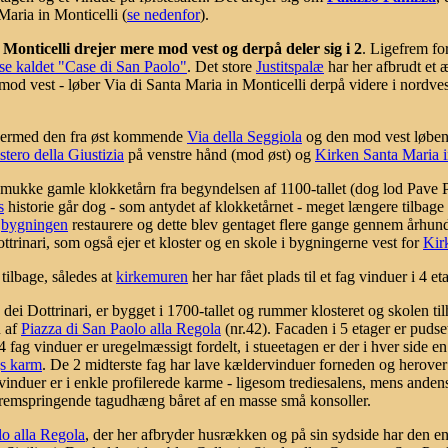
Maria in Monticelli (
se nedenfor
).
 Monticelli drejer mere mod vest og derpå deler sig i 2
. Ligefrem for
e kaldet "Case di San Paolo"
. Det store
Justitspalæ
har her afbrudt et 
od vest - løber Via di Santa Maria in Monticelli derpå videre i nordvest
r dermed den fra øst kommende
Via della Seggiola
og den mod vest løbend
tero della Giustizia
på venstre hånd (mod øst) og
Kirken Santa Maria i
 smukke gamle klokketårn fra begyndelsen af 1100-tallet (dog lod Pave
s
historie går dog - som antydet af klokketårnet - meget længere tilbage o
I
bygningen
restaurere og dette blev gentaget flere gange gennem århun
ttrinari, som også ejer et kloster og en skole i bygningerne vest for
Kir
 tilbage, således at
kirkemuren
her har fået plads til et fag vinduer i 4 et
i Dottrinari, er bygget i 1700-tallet og rummer klosteret og skolen til
n af
Piazza di San Paolo alla Regola
(nr.42). Facaden i 5 etager er pudse
 fag vinduer er uregelmæssigt fordelt, i stueetagen er der i hver side en 
s karm
. De 2 midterste fag har lave kældervinduer forneden og herover
induer er i enkle profilerede karme - ligesom trediesalens, mens andens
 fremspringende tagudhæng båret af en masse små konsoller.
lo alla Regola
, der her afbryder husrækken og på sin sydside har den e