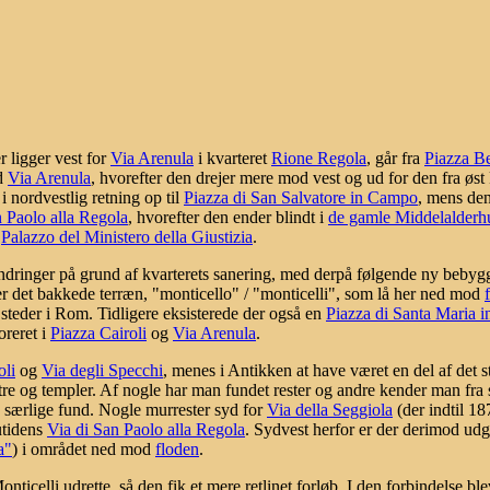
 ligger vest for
Via Arenula
i kvarteret
Rione Regola
, går fra
Piazza Be
ed
Via Arenula
, hvorefter den drejer mere mod vest og ud for den fra øs
i nordvestlig retning op til
Piazza di San Salvatore in Campo
, mens den
n Paolo alla Regola
, hvorefter den ender blindt i
de gamle Middelalderh
e
Palazzo del Ministero della Giustizia
.
andringer på grund af kvarterets sanering, med derpå følgende ny bebyg
ter det bakkede terræn, "monticello" / "monticelli", som lå her ned mod
 steder i Rom. Tidligere eksisterede der også en
Piazza di Santa Maria i
oreret i
Piazza Cairoli
og
Via Arenula
.
oli
og
Via degli Specchi
, menes i Antikken at have været en del af det
tre og templer. Af nogle har man fundet rester og andre kender man fra s
på særlige fund. Nogle murrester syd for
Via della Seggiola
(der indtil 1
utidens
Via di San Paolo alla Regola
. Sydvest herfor er der derimod udg
a"
) i området ned mod
floden
.
ticelli udrette, så den fik et mere retlinet forløb. I den forbindelse ble