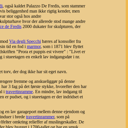
di
, også kaldet Palazzo De Fredis, som stammer
hvis beliggenhed man ikke rigtig kender, men
var stor også hos andre
t skulpturhave hvor der allerede stod mange andre
ce de Fredis
2000 dukater for skulpturen, der
n mod
Via degli Specchi
bæres af konsoller fra
sin tid en fod i
marmor
, som i 1871 blev flyttet
skriften "Prora et puppis est vivere" : "Livet er
i stueetagen en enkelt lav indgangsdør i nr.
t torv, der dog ikke har sit eget navn.
ængere fremme og anskueliggør på denne
har 3 fag på det første stykke, hvorefter den har
al i
travertinramme
. En mindre, lav indgang til
n er pudset, og i stueetagen er der indridset et
l og en lav garageport mellem denne ejendom og
vinduer i brede
travertinrammer
, som på
lfelter omkring relieffer af muslingeskaller. De
 der blev bygget i 1700-tallet og har en smuk