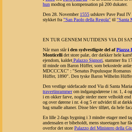
hun
modtog en kompensation på 200 dukater.
Den 28. November
1555
udskrev Pave Paul IV e
stykket fra
"San Paolo della Regola"
til
"Santa M
EN TUR GENNEM NUTIDENS VIA DI SAN
Når man står
i den sydvestligste del af
Piazza 
Monticelli
det store palæ, der dækker hele kar
ejendom, kaldet
Palazzo Signori
, stammer fra 17
til minde om Baron Hüffer, som bekostede anl
MDCCCXC" : "Senatus Populusque Romanus (det 
Hüffer, 1890". Den tyske Baron Wilhelm Hüffer, 
Den vestlige sidefacade mod Via di Santa Mari
travertinrammer
om indgangsdørene i nr. 1, 4 og
i en okker farve, nogle steder mere velholdt end
og over dørene i nr. 4 og 5 er udvidet til at dæ
bag smalle altaner. Disse blev tilført, da hele f
En lille 2-fags bygning i 3 mindre etager med tag
andensalen er bibeholdt, mens stueetagen har fåe
overfor det store
Palazzo del Ministero della Giu