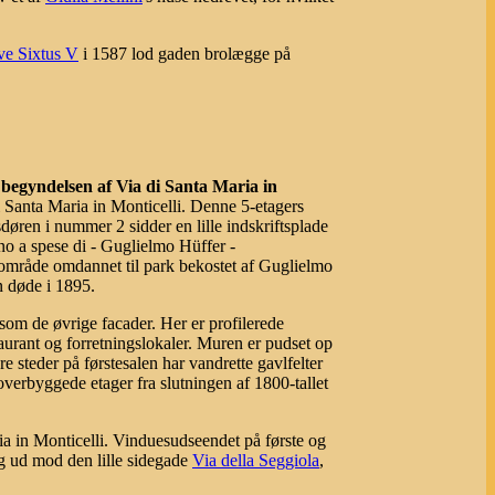
ve Sixtus V
i 1587 lod gaden brolægge på
f begyndelsen af Via di Santa Maria in
i Santa Maria in Monticelli. Denne 5-etagers
døren i nummer 2 sidder en lille indskriftsplade
ino a spese di - Guglielmo Hüffer -
mråde omdannet til park bekostet af Guglielmo
n døde i 1895.
om de øvrige facader. Her er profilerede
urant og forretningslokaler. Muren er pudset op
e steder på førstesalen har vandrette gavlfelter
overbyggede etager fra slutningen af 1800-tallet
ia in Monticelli. Vinduesudseendet på første og
ag ud mod den lille sidegade
Via della Seggiola
,