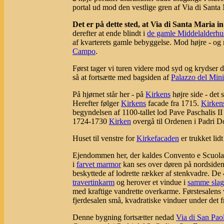
portal ud mod den vestlige gren af Via di Santa 
Det er på dette sted, at Via di Santa Maria in
derefter at ende blindt i
de gamle Middelalderhus
af kvarterets gamle bebyggelse. Mod højre - og m
Campo
.
Først tager vi turen videre mod syd og krydse
så at fortsætte med bagsiden af
Palazzo del Minis
På hjørnet står her - på
Kirkens
højre side - det
Herefter følger
Kirkens
facade fra 1715.
Kirken
begyndelsen af 1100-tallet lod Pave Paschalis I
1724-1730
Kirken
overgå til Ordenen i Padri Do
Huset til venstre for
Kirkefacaden
er trukket lidt
Ejendommen her, der kaldes Convento e Scuola de
i
farvet marmor
kan ses over døren på nordside
beskyttede af lodrette rækker af stenkvadre. De 4
travertinkarm
og herover et vindue i
samme slag
med kraftige vandrette overkarme. Førstesalens v
fjerdesalen små, kvadratiske vinduer under det
Denne bygning fortsætter nedad
Via di San Pao