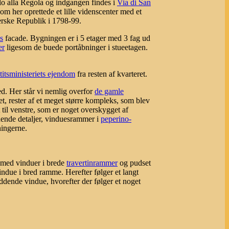
lo alla Regola og indgangen findes i
Via di San
som her oprettede et lille videnscenter med et
erske Republik i 1798-99.
s
facade. Bygningen er i 5 etager med 3 fag ud
er
ligesom de buede portåbninger i stueetagen.
titsministeriets ejendom
fra resten af kvarteret.
d. Her står vi nemlig overfor
de gamle
et, rester af et meget større kompleks, som blev
til venstre, som er noget overskygget af
nde detaljer, vinduesrammer i
peperino-
ningerne.
g med vinduer i brede
travertinrammer
og pudset
vindue i bred ramme. Herefter følger et langt
ddende vindue, hvorefter der følger et noget