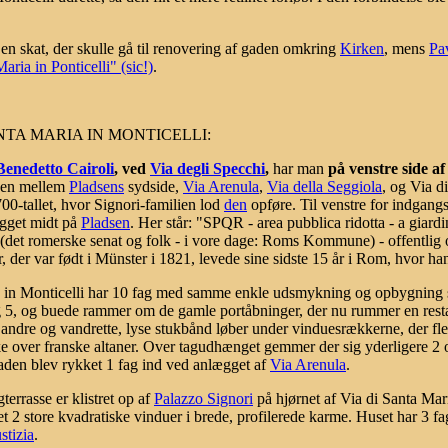
n skat, der skulle gå til renovering af gaden omkring
Kirken
, mens
Pa
aria in Ponticelli" (sic!)
.
TA MARIA IN MONTICELLI:
Benedetto Cairoli
, ved
Via degli Specchi
,
har man
på venstre side a
réen mellem
Pladsens
sydside,
Via Arenula
,
Via della Seggiola
, og Via d
00-tallet, hvor Signori-familien lod
den
opføre. Til venstre for indgangs
ægget midt på
Pladsen
. Her står: "SPQR - area pubblica ridotta - a giard
romerske senat og folk - i vore dage: Roms Kommune) - offentlig o
der var født i Münster i 1821, levede sine sidste 15 år i Rom, hvor ha
a in Monticelli har 10 fag med samme enkle udsmykning og opbygning s
 5, og buede rammer om de gamle portåbninger, der nu rummer en resta
 andre og vandrette, lyse stukbånd løber under vinduesrækkerne, der fler
kke over franske altaner. Over tagudhænget gemmer der sig yderligere 2 
acaden blev rykket 1 fag ind ved anlægget af
Via Arenula
.
terrasse er klistret op af
Palazzo Signori
på hjørnet af Via di Santa Mar
t 2 store kvadratiske vinduer i brede, profilerede karme. Huset har 3 f
stizia
.