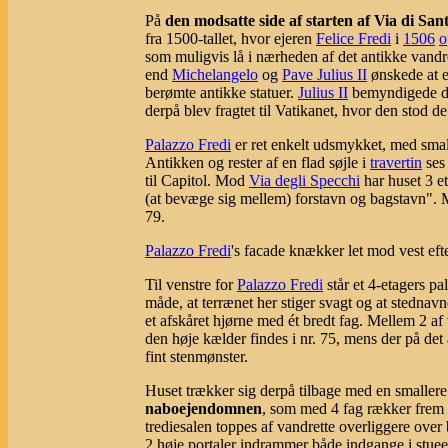
På
den modsatte side af starten af Via di San
fra 1500-tallet, hvor ejeren
Felice Fredi
i
1506
o
som muligvis lå i nærheden af det antikke vand
end
Michelangelo
og
Pave Julius II
ønskede at er
berømte antikke statuer.
Julius II
bemyndigede de
derpå blev fragtet til Vatikanet, hvor den stod d
Palazzo Fredi
er ret enkelt udsmykket, med sma
Antikken og rester af en flad søjle i
travertin
ses 
til Capitol. Mod
Via degli Specchi
har huset 3 et
(at bevæge sig mellem) forstavn og bagstavn". M
79.
Palazzo Fredi
's facade knækker let mod vest efte
Til venstre for
Palazzo Fredi
står et 4-etagers 
måde, at terrænet her stiger svagt og at stednav
et afskåret hjørne med ét bredt fag. Mellem 2 a
den høje kælder findes i nr. 75, mens der på det 
fint stenmønster.
Huset trækker sig derpå tilbage med en smaller
naboejendomnen
, som med 4 fag rækker frem m
trediesalen toppes af vandrette overliggere over 
2 høje portaler indrammer både indgange i stuee