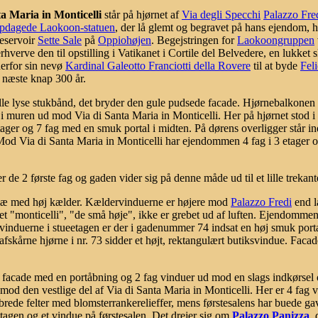
ta Maria in Monticelli
står på hjørnet af
Via degli Specchi
Palazzo Fre
pdagede Laokoon-statuen
, der lå glemt og begravet på hans ejendom, 
reservoir
Sette Sale
på
Oppiohøjen
. Begejstringen for
Laokoongruppen
hverve den til opstilling i Vatikanet i Cortile del Belvedere, en lukke
rfor sin nevø
Kardinal Galeotto Franciotti della Rovere
til at byde
Feli
e næste knap 300 år.
lle lyse stukbånd, det bryder den gule pudsede facade. Hjørnebalkone
i muren ud mod Via di Santa Maria in Monticelli. Her på hjørnet stod i 
ager og 7 fag med en smuk portal i midten. På dørens overligger står ind
od Via di Santa Maria in Monticelli har ejendommen 4 fag i 3 etager og 
r de 2 første fag og gaden vider sig på denne måde ud til et lille trekante
palæ med høj kælder. Kældervinduerne er højere mod
Palazzo Fredi
end l
net "monticelli", "de små høje", ikke er grebet ud af luften. Ejendommen 
f vinduerne i stueetagen er der i gadenummer 74 indsat en høj smuk port
afskårne hjørne i nr. 73 sidder et højt, rektangulært butiksvindue. Facade
e facade med en portåbning og 2 fag vinduer ud mod en slags indkørse
od den vestlige del af Via di Santa Maria in Monticelli. Her er 4 fag 
brede felter med blomsterrankerelieffer, mens førstesalens har buede gav
tagen og et vindue på førstesalen. Det drejer sig om
Palazzo Panizza
,