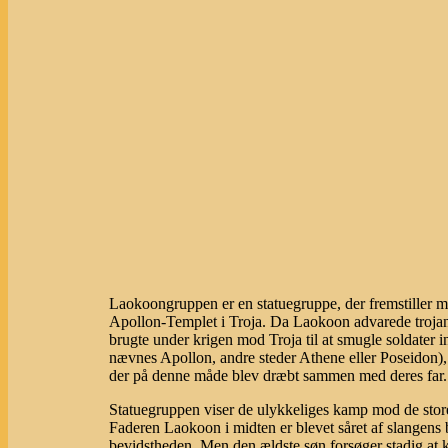
Laokoongruppen er en statuegruppe, der fremstiller 
Apollon-Templet i Troja. Da Laokoon advarede trojan
brugte under krigen mod Troja til at smugle soldater i
nævnes Apollon, andre steder Athene eller Poseidon),
der på denne måde blev dræbt sammen med deres far.
Statuegruppen viser de ulykkeliges kamp mod de stor
Faderen Laokoon i midten er blevet såret af slangens b
bevidstheden. Men den ældste søn forsøger stadig at ko