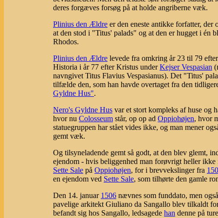
deres forgæves forsøg på at holde angriberne væk.
Plinius den Ældre
er den eneste antikke forfatter, der 
at den stod i "Titus' palads" og at den er hugget i é
Rhodos.
Plinius den Ældre
levede fra omkring år 23 til 79 efte
Historia i år 77 efter Kristus under
Kejser Vespasian
(
navngivet Titus Flavius Vespasianus). Det "Titus' pal
tilfælde den, som han havde overtaget fra den tidlige
Gyldne Hus"
.
Nero's Gyldne Hus
var et stort kompleks af huse og h
hvor nu
Colosseum
står, op op ad
Oppiohøjen
, hvor 
statuegruppen har stået vides ikke, og man mener ogs
gemt væk.
Og tilsyneladende gemt så godt, at den blev glemt, indt
ejendom - hvis beliggenhed man forøvrigt heller ikke 
Sette Sale
på
Oppiohøjen
, for i brevvekslinger fra
15
en ejendom ved
Sette Sale
, som tilhørte den gamle r
Den 14. januar
1506
nævnes som funddato, men også he
pavelige arkitekt Giuliano da Sangallo blev tilkaldt f
befandt sig hos Sangallo, ledsagede
han
denne på ture