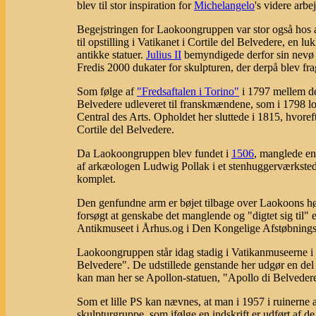
blev til stor inspiration for
Michelangelo
's videre arbe
Begejstringen for Laokoongruppen var stor også hos
til opstilling i Vatikanet i Cortile del Belvedere, en
antikke statuer.
Julius II
bemyndigede derfor sin nev
Fredis 2000 dukater for skulpturen, der derpå blev fra
Som følge af
"Fredsaftalen i Torino"
i 1797 mellem de
Belvedere udleveret til franskmændene, som i 1798 lod
Central des Arts. Opholdet her sluttede i 1815, hvoreft
Cortile del Belvedere.
Da Laokoongruppen blev fundet i
1506
, manglede en
af arkæologen Ludwig Pollak i et stenhuggerværkste
komplet.
Den genfundne arm er bøjet tilbage over Laokoons høj
forsøgt at genskabe det manglende og "digtet sig til"
Antikmuseet i Århus.og i Den Kongelige Afstøbning
Laokoongruppen står idag stadig i Vatikanmuseerne i d
Belvedere". De udstillede genstande her udgør en d
kan man her se Apollon-statuen, "Apollo di Belvedere
Som et lille PS kan nævnes, at man i 1957 i ruinerne a
skulpturgruppe, som ifølge en indskrift er udført af