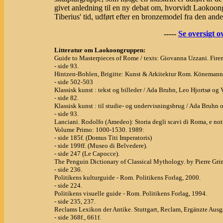
givet anledning til en ny debat om, hvorvidt Laokoongr
Tiberius' tid, udført efter en bronzemodel fra den and
-----
Se oversigt o
Litteratur om Laokoongruppen:
Guide to Masterpieces of Rome / texts: Giovanna Uzzani. Firen
- side 93.
Hintzen-Bohlen, Brigitte: Kunst & Arkitektur Rom. Könemann
- side 502-503
Klassisk kunst : tekst og billeder / Ada Bruhn, Leo Hjortsø o
- side 82.
Klassisk kunst : til studie- og undervisningsbrug / Ada Bruhn
- side 93.
Lanciani. Rodolfo (Amedeo): Storia degli scavi di Roma, e noti
Volume Primo: 1000-1530. 1989:
- side 185f. (Domus Titi Imperatoris)
- side 199ff. (Museo di Belvedere).
- side 247 (Le Capocce).
The Penguin Dictionary of Classical Mythology. by Pierre Gri
- side 236.
Politikens kulturguide - Rom. Politikens Forlag, 2000.
- side 224.
Politikens visuelle guide - Rom. Politikens Forlag, 1994.
- side 235, 237.
Reclams Lexikon der Antike. Stuttgart, Reclam, Ergänzte Ausg
- side 368f., 661f.