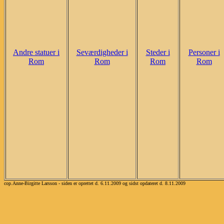
Andre statuer i
Seværdigheder i
Steder i
Personer i
Rom
Rom
Rom
Rom
cop.Anne-Birgitte Larsson - siden er oprettet d. 6.11.2009 og sidst opdateret d. 8.11.2009