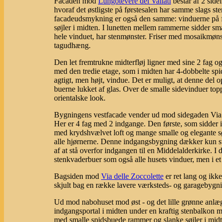
Facaden mod
Lungotevere dei Vallati
består af 2 sidef
hvoraf det østligste på førstesalen har samme slags 
facadeudsmykning er også den samme: vinduerne på f
søjler i midten. I lunetten mellem rammerne sidder sm
hele vinduet, har stenmønster. Friser med mosaikmøns
tagudhæng.
Den let fremtrukne midterfløj ligner med sine 2 fag 
med den tredie etage, som i midten har 4-dobbelte sp
agtigt, men højt, vindue. Det er muligt, at denne del 
buerne lukket af glas. Over de smalle sidevinduer top
orientalske look.
Bygningens vestfacade vender ud mod sidegaden Via d
Her er 4 fag med 2 indgange. Den første, som sidder i 
med krydshvælvet loft og mange smalle og elegante s
alle hjørnerne. Denne indgangsbygning dækker kun stu
af at stå overfor indgangen til en Middelalderkirke. 
stenkvaderbuer som også alle husets vinduer, men i et
Bagsiden mod
Via delle Zoccolette
er ret lang og ikk
skjult bag en række lavere værksteds- og garagebygn
Ud mod nabohuset mod øst - og det lille grønne anlæ
indgangsportal i midten under en kraftig stenbalkon
med smalle spidsbuede rammer og slanke søjler i midt