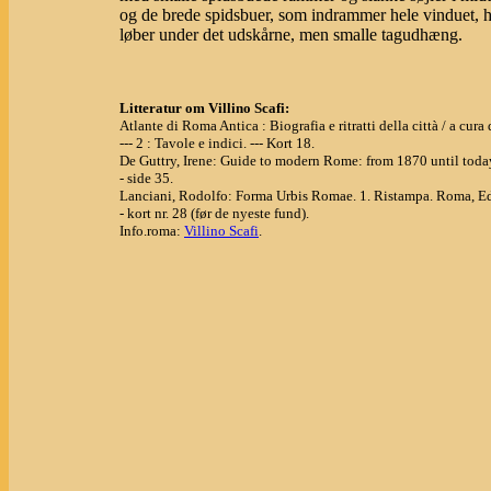
og de brede spidsbuer, som indrammer hele vinduet, h
løber under det udskårne, men smalle tagudhæng.
Litteratur om Villino Scafi:
Atlante di Roma Antica : Biografia e ritratti della città / a cu
--- 2 : Tavole e indici. --- Kort 18.
De Guttry, Irene: Guide to modern Rome: from 1870 until toda
- side 35.
Lanciani, Rodolfo: Forma Urbis Romae. 1. Ristampa. Roma, Ed
- kort nr. 28 (før de nyeste fund).
Info.roma:
Villino Scafi
.