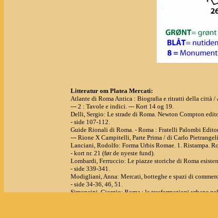
Litteratur om Platea Mercati:
Atlante di Roma Antica : Biografia e ritratti della città
--- 2 : Tavole e indici. --- Kort 14 og 19.
Delli, Sergio: Le strade di Roma. Newton Compton edito
- side 107-112.
Guide Rionali di Roma. - Roma : Fratelli Palombi Editor
--- Rione X Campitelli, Parte Prima / di Carlo Pietrangeli
Lanciani, Rodolfo: Forma Urbis Romae. 1. Ristampa. R
- kort nr. 21 (før de nyeste fund).
Lombardi, Ferruccio: Le piazze storiche di Roma esist
- side 339-341.
Modigliani, Anna: Mercati, botteghe e spazi di comme
- side 34-36, 46, 51.
Simoncini, Giorgio: Roma : le trasformazioni urbane nel 
di storia urbana e del territorio, X).
- side 40.
Info.roma.it:
Piazza d'Aracoeli
.