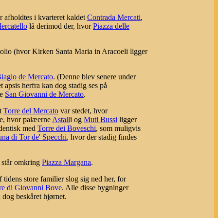
 afholdtes i kvarteret kaldet
Contrada Mercati
,
ercatello
lå derimod der, hvor
Piazza delle
olio (hvor Kirken Santa Maria in Aracoeli ligger
 Biagio de Mercato
. (Denne blev senere under
apsis herfra kan dog stadig ses på
ke
San Giovanni de Mercato
.
at
Torre del Mercato
var stedet, hvor
de, hvor palæerne
Astall
i og
Muti Bussi
ligger
identisk med
Torre dei Boveschi
, som muligvis
una di Tor de' Specchi
, hvor der stadig findes
g står omkring
Piazza Margana
.
dens store familier slog sig ned her, for
rre di Giovanni Bove
. Alle disse bygninger
 dog beskåret hjørnet.