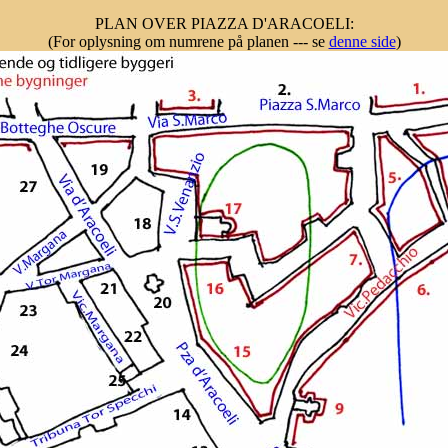
PLAN OVER PIAZZA D'ARACOELI:
(For oplysning om numrene på planen --- se
denne side
)