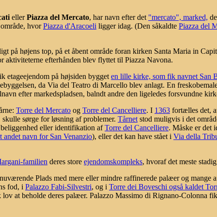
ati
eller
Piazza del Mercato
, har navn efter det
"mercato", marked,
der
t område, hvor
Piazza d'Aracoeli
ligger idag. (Den såkaldte
Piazza del M
igt på højens top, på et åbent område foran kirken Santa Maria in Capit
r aktiviteterne efterhånden blev flyttet til Piazza Navona.
antik etageejendom på højsiden bygget
en lille kirke, som fik navnet San
ggelsen, da Via del Teatro di Marcello blev anlagt. En freskobemalet 
ilnavn efter markedspladsen, balndt andre den ligeledes forsvundne kir
tårne:
Torre del Mercato
og
Torre del Cancelliere
. I
1363
fortælles det, 
 skulle sørge for løsning af problemer.
Tårnet
stod muligvis i det områ
beliggenhed eller identifikation af
Torre del Cancelliere
. Måske er det 
t andet navn for San Venanzio
), eller det kan have stået i
Via della Trib
argani-familien
deres store
ejendomskompleks
, hvoraf det meste stadi
nuværende Plads med mere eller mindre raffinerede palæer og mange af ti
ns fod, i
Palazzo Fabi-Silvestri
, og i
Torre dei Boveschi også kaldet To
ik lov at beholde deres palæer. Palazzo Massimo di Rignano-Colonna fik