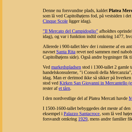
Denne nu forsvundne plads, kaldet
Platea Merc
som lå ved Capitolhøjens fod, på vestsiden i de
Cinque Scole
ligger idag).
"Il Mercato del Campidoglio"
afholdtes oprindel
idag), og var i funktion indtil omkring 1477, hvo
Allerede i 900-tallet blev der i ruinerne af en 
navnet
Santa Rita
revet ned sammen med nabobeby
Capitolhøjens side). Også andre bygninger fik t
Ved
markedspladsen
stod i 1300-tallet 2 gamle 
handelskonsulerne, "i Consoli della Mercanzia",
idag. Man er derimod ikke så sikker på hverken 
stod ved
Kirken San Giovanni in Mercantello (e
rester af
et tårn
.
I den nordvestlige del af Platea Mercati havde
M
I 1500-1600-tallet bebyggedes det meste af den 
eksempel i
Palazzo Santacroce
, som lå ved høje
forsvandt omkring
1929
, mens andre familier f