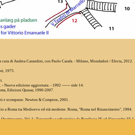
 / a cura di Andrea Carandini, con Paolo Carafa. - Milano, Mondadori / Electa, 2012.
ri, 1975.
i.
. - Nuova edizione aggiornata. - 1992 ------- side 14.
oma, Edizioni Quasar, 1990-2007.
enti e scomparse. Newton & Compton, 2001.
rcio a Roma tra Medioevo ed età moderne. Roma, "Roma nel Rinascimento", 1994.
Quattrocento. Vol. I : Topografia e urbanistica da Bonifacio IX ad Alessandro VI. L