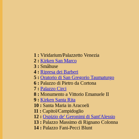
1 :
Viridarium/Palazzetto Venezia
2 :
Kirken San Marco
3 :
Småhuse
4 :
Ripresa dei Barberi
5 :
Oratorio di San Gregorio Taumaturgo
6 :
Palazzo di Pietro da Cortona
7 :
Palazzo Circi
8 :
Monumento a Vittorio Emanuele II
9 :
Kirken Santa Rita
10 :
Santa Maria in Aracoeli
11 :
Capitol/Campidoglio
12 :
Ospizio de' Geronimi di Sant'Alessio
13 :
Palazzo Massimo di Rignano Colonna
14 :
Palazzo Fani-Pecci Blunt