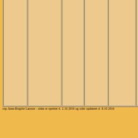
cop.Anne-Birgitte Larsson - siden er oprettet d. 2.10.2016 og sidst opdateret d. 8.10.2016