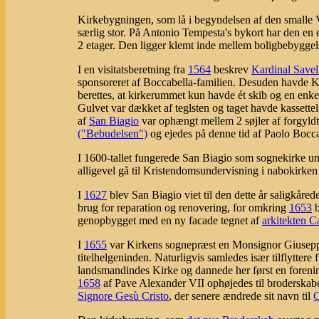
Kirkebygningen, som lå i begyndelsen af den smalle V
særlig stor. På Antonio Tempesta's bykort har den en
2 etager. Den ligger klemt inde mellem boligbebyggelse
I en visitatsberetning fra
1564
beskrev
Kardinal Savel
sponsoreret af Boccabella-familien. Desuden havde Ki
berettes, at kirkerummet kun havde ét skib og en enk
Gulvet var dækket af teglsten og taget havde kassettelo
af
San Biagio
var ophængt mellem 2 søjler af forgyldt t
("Bebudelsen")
og ejedes på denne tid af Paolo Boccabe
I 1600-tallet fungerede San Biagio som sognekirke u
alligevel gå til Kristendomsundervisning i nabokirke
I
1627
blev San Biagio viet til den dette år saligkårede
brug for reparation og renovering, for omkring
1653
b
genopbygget med en ny facade tegnet af
arkitekten C
I
1655
var Kirkens sognepræst en Monsignor Giusepp
titelhelgeninden. Naturligvis samledes især tilflytter
landsmandindes Kirke og dannede her først en forenin
1658
af Pave Alexander VII ophøjedes til broderskab
Signore Gesù Cristo
, der senere ændrede sit navn til
C