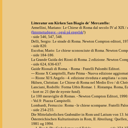
Litteratur om Kirken San Biagio de' Mercatello:
Armellini, Mariano: Le Chiese di Roma dal secolo IV al XIX / 
(Internetudgave - også på engelsk
!)
- side 546, 547, 548.
Delli, Sergio: Le strade di Roma. Newton Compton editori, 19
- side 820.
Escobar, Mario: Le chiese sconosciute di Roma. Newton Compt
- side 184-186.
La Grande Guida dei Rioni di Roma. 2.edizione. Newton Compt
- side 624, 636-637.
Guide Rionali di Roma. - Roma : Fratelli Palombi Editori.
--- Rione X Campitelli, Parte Prima - Nuova edizione aggiornata /
--- Rione XI S.Angelo - 4. edizione riveduta e ampliata / a cura d
Hülsen, Christian: Le Chiese di Roma nel Medio Evo / di Christ
Lanciani, Rodolfo: Forma Urbis Romae. 1. Ristampa. Roma, Ed
- kort nr. 21 (før de nyeste fund).
Le 100 meraviglie di Romas. - Newton Compton Editori, 1990
- Vol.9: Piazza Campitelli.
Lombardi, Ferruccio: Roma - le chiese scomparse. Fratelli Palo
- side 254-255.
Die Mittelalterlichen Grabmäler in Rom und Latium von 13. bis 
Österreichischen Kulturinsituts in Rom, II. Abteilung: Quellen
1981 og 1994.