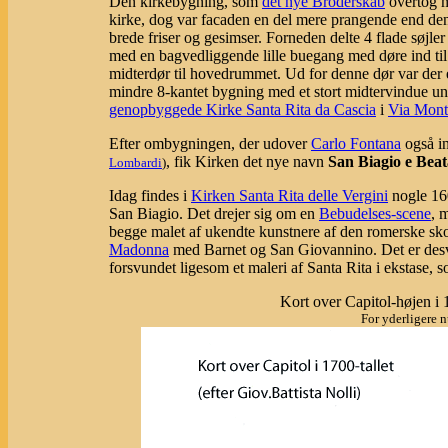
Den kirkebygning, som
det nye Broderskab
overtog m
kirke, dog var facaden en del mere prangende end den 
brede friser og gesimser. Forneden delte 4 flade søjle
med en bagvedliggende lille buegang med døre ind til 
midterdør til hovedrummet. Ud for denne dør var der
mindre 8-kantet bygning med et stort midtervindue un
genopbyggede Kirke Santa Rita da Cascia
i
Via Mont
Efter ombygningen, der udover
Carlo Fontana
også in
, fik Kirken det nye navn
San Biagio e Beat
Lombardi
)
Idag findes i
Kirken Santa Rita delle Vergini
nogle 160
San Biagio. Det drejer sig om en
Bebudelses-scene
, 
begge malet af ukendte kunstnere af den romerske skol
Madonna
med Barnet og San Giovannino. Det er desvæ
forsvundet ligesom et maleri af Santa Rita i ekstase, s
Kort over Capitol-højen i 1
For yderligere 