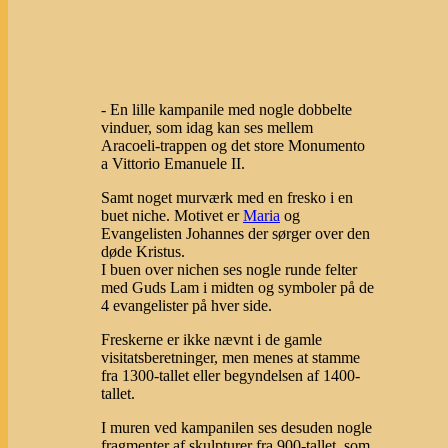
- En lille kampanile med nogle dobbelte
vinduer, som idag kan ses mellem
Aracoeli-trappen og det store Monumento
a Vittorio Emanuele II.
Samt noget murværk med en fresko i en
buet niche. Motivet er
Maria
og
Evangelisten Johannes der sørger over den
døde Kristus.
I buen over nichen ses nogle runde felter
med Guds Lam i midten og symboler på de
4 evangelister på hver side.
Freskerne er ikke nævnt i de gamle
visitatsberetninger, men menes at stamme
fra 1300-tallet eller begyndelsen af 1400-
tallet.
I muren ved kampanilen ses desuden nogle
fragmenter af skulpturer fra 900-tallet, som