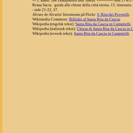
--- 1. Band: Die Grabplatten und Tafeln. -------------- side 274-2
Roma Sacra : guida alle chiese della città eterna. 15. itinerario 
- side 21-22, 37.
Alvaro de Alvariis' fotostream på Flickr:
S. Rita dei Poverelli
.
Wikimedia Commons:
Billeder af Santa Rita da Cascia
.
Wikipedia (engelsk tekst):
Santa Rita da Cascia in Campitelli
.
Wikipedia (italiensk tekst):
Chiesa di Santa Rita da Cascia in 
Wikipedia (svensk tekst):
Santa Rita da Cascia in Campitelli
.