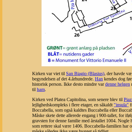
Kirken var viet til
San Biagio (Blasius)
, der havde væ
begyndelsen af det 4.århundrede.
Han
kendes dog førs
historisk person. Ikke desto mindre var
denne helgen
m
til
ham
.
Kirken ved Platea Capitolina, som senere blev til
Piaz
lejlighedskompleks i flere etager, en såkaldt
"insula"
f
Boccabella, som også kaldtes Buccabella eller Buccab
Måske skete dette allerede engang i 900-tallet, for ifø
gravsten for denne familie med årstallet 1004. Nogle hi
som rettere skal være 1406. Boccabella-familien har og
måske således ikke være bygget så tidligt.