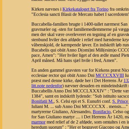
Kirken nævnes i
Kirkekataloget fra Torino
fra omkri
"Ecclesia sancti Blasii de Mercato habet I sacerdotem
Buccabella-familien brugte i 1400-tallet nærmest San
gravmæler og -sten for familiemedlemmerne på vægge 
men der skal være overleveret en tegning af en gravst
stenbund hviler den afdøde i relief med hænderne kry
våbenskjold, de kæmpende løver. En indskrift løb rundt
Bucabelis qui obiit Anno D(omi)ni Mill(esim)o CCCC 
pace, Amen": "Her hviler liget af den ædle mand Piet
April måned. Må hans sjæl hvile i fred, Amen".
En anden gammel gravsten var for Kirkens præst Nico
ecclesiae rector qui obiit Anno Dni
MCCCXXVIII
Iu
præst med denne kirke, døde her i Det Herrens År
13
litt.note nedenfor
) nævner desuden en mindeindskrift m
Buccabellis Anno Dni MCCCLXXXIV" : "Dette værk l
1384", samt en indskrift lydende: "Sub istituito sacsco
Bonifatii M.
, S. Celsi epi et S. Eunufri conf.
S. Prisce
Iuliani M. ... sub Anno Dni MCCCCXX . mensis...." Un
martyrerne Giuliano, Alessandro,
Bonifacio
, Celso o
for San Giuliano martyr .... i Det Herrens År 1420, må
marmor
med relief af de 2 afdøde, som omtaltes i en 
heredum suorum" : "Her er begravet Giacopo og Ame