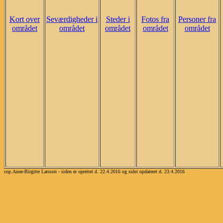
Kort over
Seværdigheder i
Steder i
Fotos fra
Personer fra
området
området
området
området
området
cop.Anne-Birgitte Larsson - siden er oprettet d. 22.4.2016 og sidst opdateret d. 23.4.2016