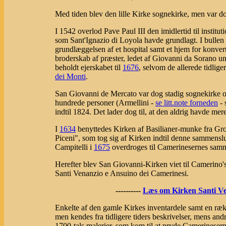
Med tiden blev den lille Kirke sognekirke, men var d
I 1542 overlod Pave Paul III den imidlertid til instit
som Sant'Ignazio di Loyola havde grundlagt. I bulle
grundlæggelsen af et hospital samt et hjem for konverti
broderskab af præster, ledet af Giovanni da Sorano u
beholdt ejerskabet til
1676
, selvom de allerede tidliger
dei Monti
.
San Giovanni de Mercato var dog stadig sognekirke og
hundrede personer (Armellini -
se litt.note forneden
- 
indtil 1824. Det lader dog til, at den aldrig havde mere
I
1634
benyttedes Kirken af Basilianer-munke fra Gro
Piceni", som tog sig af Kirken indtil denne sammenslu
Campitelli i
1675
overdroges til Camerinesernes samm
Herefter blev San Giovanni-Kirken viet til Camerino'
Santi Venanzio e Ansuino dei Camerinesi.
----------
Læs om Kirken Santi Ve
Enkelte af den gamle Kirkes inventardele samt en ræk
men kendes fra tidligere tiders beskrivelser, mens andre
1700-tals malerier, som kom til at pryde Camerinesern