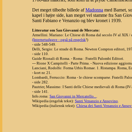
Det meget tilbedte billede af
Madonna
med Barnet, som
kapel i højre side, kan meget vel stamme fra San Giov
Santi Fabiano e Venanzio og blev kronet i 1939.
Litteratur om San Giovanni de Mercato:
Armellini. Mariano: Le Chiese di Roma dal secolo IV al XIX / 
(Internetudgave - også på engelsk
!)
- side 548-549.
Delli, Sergio: Le strade di Roma. Newton Compton editori, 19
- side 110.
Guide Rionali di Roma. - Roma : Fratelli Palombi Editori.
--- Rione X Campitelli - Parte Prima. - Nuova edizione aggiornata
Lanciani, Rodolfo: Forma Urbis Romae. 1. Ristampa. Roma, Ed
- kort nr. 21.
Lombardi, Ferruccio: Roma - le chiese scomparse. Fratelli Palo
- side 282.
Pautrier, Massimo: I Santi delle Chiese medievali di Roma (IV-X
- side 141.
Info.roma:
San Giovanni in Mercatello...
.
Wikipedia (engelsk tekst):
Santi Venanzio e Ansovino
.
Wikipedia (italiensk tekst):
Chiesa dei Santi Venanzio e Ansov