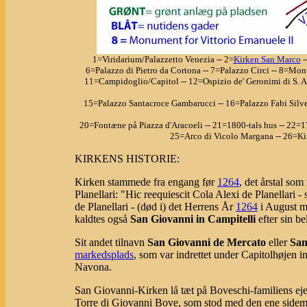
1=Viridarium/Palazzetto Venezia -- 2=
Kirken San Marco
-
6=Palazzo di Pietro da Cortona -- 7=Palazzo Circi -- 8=Mon
11=Campidoglio/Capitol -- 12=Ospizio de' Geronimi di S. A
15=Palazzo Santacroce Gambarucci -- 16=Palazzo Fabi Silves
20=Fontæne på Piazza d'Aracoeli -- 21=1800-tals hus -- 22=1
25=Arco di Vicolo Margana -- 26=Kir
KIRKENS HISTORIE:
Kirken stammede fra engang før
1264
, det årstal so
Planellari: "Hic reequiescit Cola Alexi de Planellar
de Planellari - (død i) det Herrens År
1264
i August m
kaldtes også
San Giovanni in Campitelli
efter sin b
Sit andet tilnavn
San Giovanni de Mercato
eller
San
markedsplads
, som var indrettet under Capitolhøjen in
Navona.
San Giovanni-Kirken lå tæt på Boveschi-familiens eje
Torre di Giovanni Bove, som stod med den ene sidem