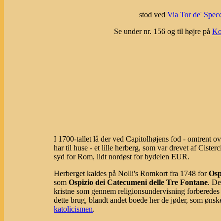
stod ved
Via Tor de' Spec
Se under nr. 156 og til højre på
Ko
I 1700-tallet lå der ved Capitolhøjens fod - omtrent ove
har til huse - et lille herberg, som var drevet af Cist
syd for Rom, lidt nordøst for bydelen EUR.
Herberget kaldes på Nolli's Romkort fra 1748 for
Ospi
som
Ospizio dei Catecumeni delle Tre Fontane
. De
kristne som gennem religionsundervisning forberedes ti
dette brug, blandt andet boede her de jøder, som ønskede
katolicismen
.