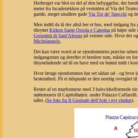
Herberget var blot en del af den bebyggelse, der bredt
meter fra facaderækken på vestsiden af Via del Teatr
gamle, meget smallere gade
Via Tor de' Specchi
og de
Men indtil da lå der altså her et hus, med indgang fra
tilnyttet
Kirken Sante Orsola e Caterina
på højre side 
Geronimi di Sant'Alessio
på venstre side. Hvor der o
Michelangelo
.
Det kan være svært at se ejendommens præcise udseende
indgangsrum og derefter et bredere rum, måske en form
tilsyneladende ud til en have med en brønd midt i kom
Hvor længe ejendommen har set sådan ud - og hvor læ
bestemthed. På et tidspunkt er den nemlig overgået til 
Rester af en murfontæne med 3 halvcirkelformede nic
støttemuren til Capitolhøjen. under Palazzo Caffarell
tallet. (
Se foto fra Il Giornale dell'Arte i nyt vindue
).