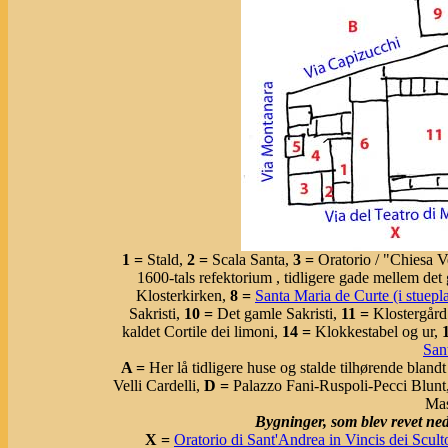
1 =
Stald,
2 =
Scala Santa,
3 =
Oratorio / "Chiesa 
1600-tals refektorium , tidligere gade mellem det
Klosterkirken,
8 =
Santa Maria de Curte (i stuepl
Sakristi,
10 =
Det gamle Sakristi,
11 =
Klostergård 
kaldet Cortile dei limoni,
14 =
Klokkestabel og ur,
San
A =
Her lå tidligere huse og stalde tilhørende bland
Velli Cardelli,
D =
Palazzo Fani-Ruspoli-Pecci Blunt
Mas
Bygninger, som blev revet ned
X =
Oratorio di Sant'Andrea in Vincis dei Sculto