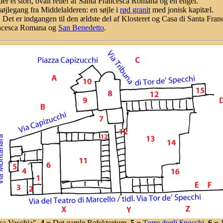
nder et stort, ovalt relief af Santa Francesca Romana og en engel.
n søjlegang fra Middelalderen: en søjle i
rød granit
med jonisk kapitæl.
. Det er indgangen til den ældste del af Klosteret og Casa di Santa Fr
ancesca Romana og
San Benedetto
.
esa Vecchia",
4 =
Det gamle Refektorium,
5 =
Torre degli Specchi
,
6 =
1