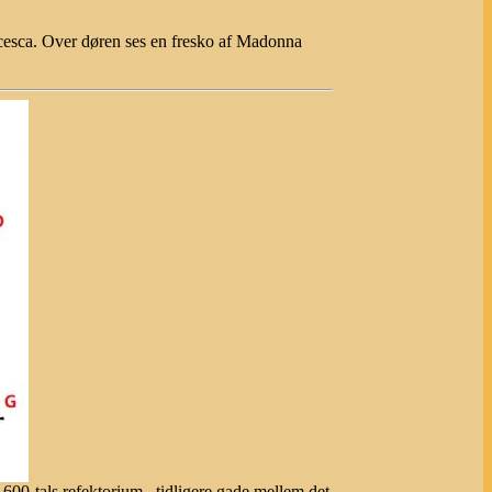
ancesca. Over døren ses en fresko af Madonna
600-tals refektorium , tidligere gade mellem det