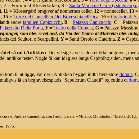
e,
7 =
Forrum til Klosterkirken,
8 =
Santa Maria de Curte (i stueplan) o
i,
11 =
Klostergård omgiver af nonnernes celler,
12 =
nonneceller,
13 =
r,
15 =
Torre del Cancelliere/dei Boveschi/dell'Oca
,
16 =
Oratorio di Sa
blandt andre
familien Capizucchi
,
B =
Palazzo Capizucchi
,
C =
Palazzo 
Palazzetto Della Porta
,
F =
Teatro della Cometa
,
G =
Palazzo Massimo 
ygninger, som blev revet ned, da Via del Teatro di Marcello blev anlag
ncis dei Scultori e Scarpellini,
Y =
Santi Orsolo e Caterina,
Z =
Ospizio
ådet så ud i Antikken
. Det vil sige - vestsiden er ikke udgravet, men
l antikke rester. Nogle få kan idag ses langs Capitolhøjsiden, mens and
 kom til at ligge, var der i Antikken bygget indtil flere store
domus
. 
r muligvis lå en begravelsesplads "Sepulcrum Claudii" og endnu et
dom
 / a cura di Andrea Carandini, con Paolo Carafa. - Milano, Mondadori / Electa, 2012.
ri, 1975.
i.