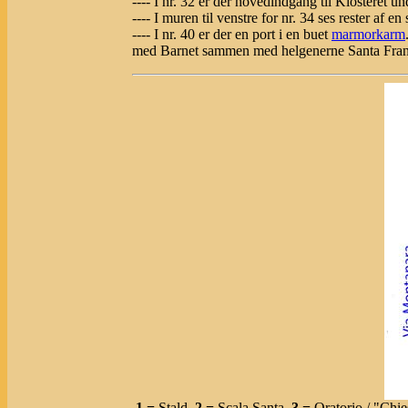
---- I nr. 32 er der hovedindgang til Klosteret u
---- I muren til venstre for nr. 34 ses rester af e
---- I nr. 40 er der en port i en buet
marmorkarm
med Barnet sammen med helgenerne Santa Fr
1 =
Stald,
2 =
Scala Santa,
3 =
Oratorio / "Chi