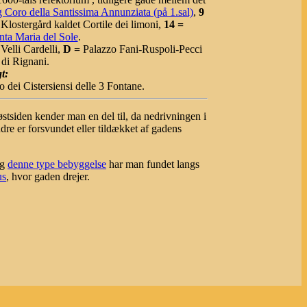
g Coro della Santissima Annunziata (på 1.sal)
,
9
Klostergård kaldet Cortile dei limoni,
14 =
nta Maria del Sole
.
Velli Cardelli,
D =
Palazzo Fani-Ruspoli-Pecci
di Rignani.
t:
 dei Cistersiensi delle 3 Fontane.
 østsiden kender man en del til, da nedrivningen i
re er forsvundet eller tildækket af gadens
Og
denne type bebyggelse
har man fundet langs
us
, hvor gaden drejer.