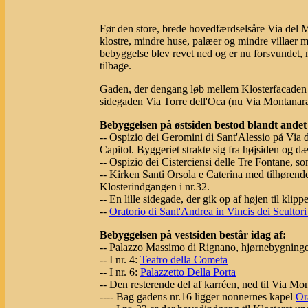
Før den store, brede hovedfærdselsåre Via del Ma
klostre, mindre huse, palæer og mindre villaer 
bebyggelse blev revet ned og er nu forsvundet, 
tilbage.
Gaden, der dengang løb mellem Klosterfacaden o
sidegaden Via Torre dell'Oca (nu Via Montanar
Bebyggelsen på østsiden bestod blandt andet 
-- Ospizio dei Geromini di Sant'Alessio på Via d
Capitol. Byggeriet strakte sig fra højsiden og
-- Ospizio dei Cisterciensi delle Tre Fontane, s
-- Kirken Santi Orsola e Caterina med tilhørende
Klosterindgangen i nr.32.
-- En lille sidegade, der gik op af højen til kl
--
Oratorio di Sant'Andrea in Vincis dei Scultori
Bebyggelsen på vestsiden består idag af:
-- Palazzo Massimo di Rignano, hjørnebygningen
-- I nr. 4:
Teatro della Cometa
-- I nr. 6:
Palazzetto Della Porta
-- Den resterende del af karréen, ned til Via Mo
---- Bag gadens nr.16 ligger nonnernes kapel
Or