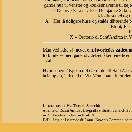
gamle hus til venstre og køkkenhaverne til højr
=
Det nye Sakristi,
10 =
Det gamle Sakrist
Klokkestabel og u
A =
Her lå tidligere huse og stalde tilhørende 
Blunt,
E =
B
X =
Oratorio di Sant'Andrea in Vi
Man ved ikke så meget om,
hvorledes gadeomr
forbindelse med gadeudvidelsen åbenbarede en de
asfalt.
Hvor senere Ospizio dei Geromini di Sant'Alessio
hele højen, helt ned til Via Montanara, hvor de
Litteratur om Via Tor de' Specchi:
Atlante di Roma Antica : Biografia e ritratti della città
--- 2 : Tavole e indici. --- Kort 19.
Delli, Sergio: Le strade di Roma. Newton Compton edito
- side 836.
Guide Rionali di Roma. - Roma : Fratelli Palombi Editor