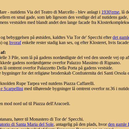
re - nutidens Via del Teatro di Marcello - blev anlagt i
1930'erne
, lå 
mellem en smal gade, som løb ligesom den vestlige del af nutidens gade
mens vestsiden med blandt andet den lange facade fra Klosterkomplekse
g bebyggelsen på østsiden, kaldtes Via Tor de' Specchi efter
det gaml
a) og
hvoraf
enkelte rester stadig kan ses, og efter Klosteret, hvis facad
af:
elle 3 Pile, som lå på gadens nordøstligste del ved den snoede vej op af
 dækkede gadens nordøsthjørne overfor Palazzo Massimo di Rignano.
om lå omtrent overfor Palazzetto Della Porta på gadens vestside.
 bygninger for det religiøse broderskab Confraternita dei Santi Orsola 
ippeknolden Rupe Tarpea ved nutdens Piazza Caffarelli.
 e Scarpellini
med tilhørende bygninger lå omtrent overfor nr.36 i nutide
 mod nord ud til Piazza dell'Aracoeli.
ntanara, hører til Monastero di Tor de' Specchi.
atorio di Santa Maria del Sole
, antagelig på den plads, hvor
den gamle 