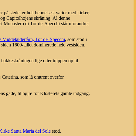
der på stedet er helt beboelseskvarter med kirker,
, og Capitolhøjens skråning. Al denne
t Monastero di Tor de' Specchi står uforandret
e Middelaldertårn, Tor de' Specchi
, som stod i
e siden 1600-tallet dominerede hele vestsiden.
 bakkeskråningen lige efter trappen op til
e Caterina, som lå omtrent overfor
ns gade, til højre for Klosterets gamle indgang.
Kirke Santa Maria del Sole
stod.