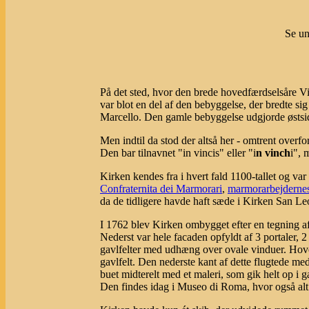
Se un
På det sted, hvor den brede hovedfærdselsåre Via
var blot en del af den bebyggelse, der bredte si
Marcello. Den gamle bebyggelse udgjorde østsi
Men indtil da stod der altså her - omtrent overfo
Den bar tilnavnet "in vincis" eller "i
n vinch
i", 
Kirken kendes fra i hvert fald 1100-tallet og v
Confraternita dei Marmorari
,
marmorarbejderne
da de tidligere havde haft sæde i Kirken San Le
I 1762 blev Kirken ombygget efter en tegning af 
Nederst var hele facaden opfyldt af 3 portaler, 
gavlfelter med udhæng over ovale vinduer. Hoved
gavlfelt. Den nederste kant af dette flugtede me
buet midterelt med et maleri, som gik helt op i g
Den findes idag i Museo di Roma, hvor også alt 