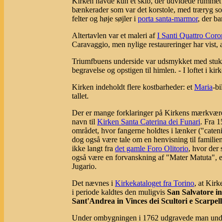
Kirken havde kun ét skib, der udvidede rummet ef
bænkerader som var det korstole, med træryg som
felter og høje søjler i
porta santa-marmor
, der ba
Altertavlen var et maleri af
I Santi Quattro Cor
Caravaggio, men nylige restaureringer har vist, 
Triumfbuens underside var udsmykket med stukra
begravelse og opstigen til himlen. - I loftet i ki
Kirken indeholdt flere kostbarheder: et
Maria
-b
tallet.
Der er mange forklaringer på Kirkens mærkværdig
navn til
Kirken Santa Caterina dei Funari
. Fra 1
området, hvor fangerne holdtes i lænker ("caten
dog også være tale om en henvisning til famili
ikke langt fra
det gamle Foro Olitorio
, hvor der
også være en forvanskning af "Mater Matuta",
Jugario.
Det nævnes i
Kirkekataloget fra Torino
, at Kirk
i periode kaldtes den muligvis
San Salvatore i
Sant'Andrea in Vinces dei Scultori e Scarpell
Under ombygningen i 1762 udgravede man unde