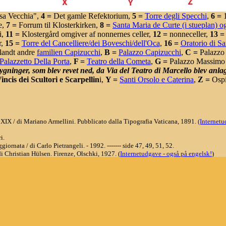
esa Vecchia",
4 =
Det gamle Refektorium,
5 =
Torre degli Specchi
,
6 =
1
e,
7 =
Forrum til Klosterkirken,
8 =
Santa Maria de Curte (i stueplan) o
i,
11 =
Klostergård omgiver af nonnernes celler,
12 =
nonneceller,
13 =
r,
15 =
Torre del Cancelliere/dei Boveschi/dell'Oca
,
16 =
Oratorio di Sa
blandt andre
familien Capizucchi
,
B =
Palazzo Capizucchi
,
C =
Palazzo 
Palazzetto Della Porta
,
F =
Teatro della Cometa
,
G =
Palazzo Massimo 
ygninger, som blev revet ned, da Via del Teatro di Marcello blev anlag
ncis dei Scultori e Scarpellin
i,
Y =
Santi Orsolo e Caterina
,
Z =
Ospiz
 XIX / di Mariano Armellini. Pubblicato dalla Tipografia Vaticana, 1891.
(Internetu
i.
iornata / di Carlo Pietrangeli. - 1992. ------- side 47, 49, 51, 52.
 Christian Hülsen. Firenze, Olschki, 1927. (
Internetudgave - også på engelsk!
)
oma, Edizioni Quasar, 1990-2007.
i Palombi Editori, 2.ed. 1998.
a (IV-XIV secolo). - Roma : s.n., 2013.
incis
.