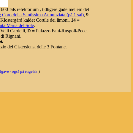
600-tals refektorium , tidligere gade mellem det
g Coro della Santissima Annunziata (på 1.sal)
,
9
Klostergård kaldet Cortile dei limoni,
14 =
nta Maria del Sole
.
Velli Cardelli,
D =
Palazzo Fani-Ruspoli-Pecci
di Rignani.
t:
io dei Cistersiensi delle 3 Fontane.
dgave - også på engelsk
!)