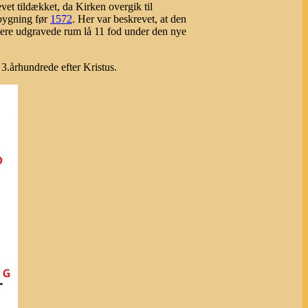
evet tildækket, da Kirken overgik til
mbygning før
1572
. Her var beskrevet, at den
enere udgravede rum lå 11 fod under den nye
 3.århundrede efter Kristus.