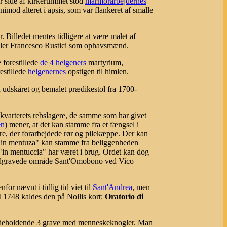
er side af kirkerummet stod
marmorarbejdernes
mod alteret i apsis, som var flankeret af smalle
. Billedet mentes tidligere at være malet af
o eller Francesco Rustici som ophavsmænd.
 forestillede
de 4 helgeners
martyrium,
restillede
helgenernes
opstigen til himlen.
n udskåret og bemalet prædikestol fra 1700-
 kvarterets rebslagere, de samme som har givet
en
) mener, at det kan stamme fra et fængsel i
re, der forarbejdede rør og pilekæppe. Der kan
n "in mentuza" kan stamme fra beliggenheden
 "in mentuccia" har været i brug. Ordet kan dog
 udgravede område Sant'Omobono ved Vico
or nævnt i tidlig tid viet til
Sant'Andrea
, men
 I 1748 kaldes den på Nollis kort:
Oratorio di
ndeholdende 3 grave med menneskeknogler. Man