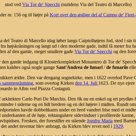
stod ved
Via Tor de' Specchi
(nutidens Via del Teatro di Marcello)
der nr. 156 og til højre på
Kort over den østlige del af Campo de' Fiori
 del Teatro di Marcello idag løber langs Caiptolhøjens fod, stod i sin ti
g fra højskråningen og langt ud i den moderne gade, indtil få meter fra 
den af den gamle, meget smallere gade
Via Tor de' Specchi
og den forsv
r den gamle indgang til Klosterkomplekset Monastero di Tor de' Specchi -
men kaldtes også nogle gange
Sant'Andrea de funari
/
de funariis
ell
ar sikkert ældre. Den var dengang sognekirke, men i 1622 overlod Pave 
s sammenslutning
, som overtog Kirken
den 14. Juli
1623. De nye ejere
onardo in Albis ved Piazza Costaguti.
arkitekten Carlo Puri De Marchis. Den fik nu en enkel og ret prydløs fa
2 mindre i siderne og en lidt bredere og en del højere i midten. Rundt o
portalen havde dobbeltkarm under en bred vandret frise med et midterfe
d underkanten af de høje, rektangulære sidevinduer i profilerede karme,
avlspidsen. Fresken, der forestiller en stående
Jomfru Maria
med Barnet, 
det andet inventar blev anbragt, da Kirken blev revet ned i
1929
.