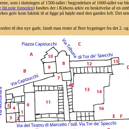
nerne, som i slutningen af 1500-tallet / begyndelsen af 1600-tallet var bl
e litt.note forneden
) fandtes der i Kirkens arkiv en beskrivelse af en o
irkes gulv kom faktisk til at ligge på højde med den gamles loft. Det s
orden til den nye gade, fandt man rester af flere bygninger fra det 2. og