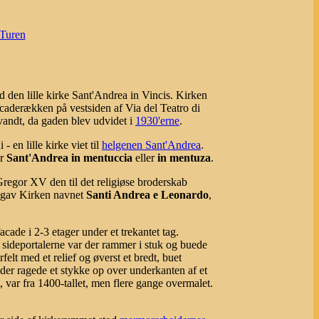
-Turen
d den lille kirke Sant'Andrea in Vincis. Kirken
facaderækken på vestsiden af Via del Teatro di
andt, da gaden blev udvidet i
1930'erne
.
 en lille kirke viet til
helgenen Sant'Andrea
.
er
Sant'Andrea in mentuccia
eller
in mentuza
.
Gregor XV den til det religiøse broderskab
 gav Kirken navnet
Santi Andrea e Leonardo
,
cade i 2-3 etager under et trekantet tag.
m sideportalerne var der rammer i stuk og buede
lt med et relief og øverst et bredt, buet
 der ragede et stykke op over underkanten af et
var fra 1400-tallet, men flere gange overmalet.