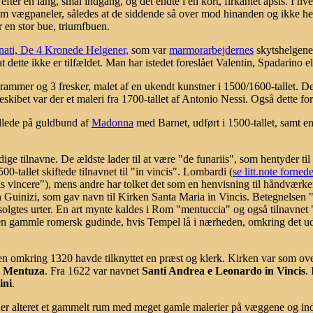
ter en lang, smal indgang, og det endte i en kort, firkantet apsis. I hv
 vægpaneler, således at de siddende så over mod hinanden og ikke heni
r en stor bue, triumfbuen.
onati, De 4 Kronede Helgener,
som var
marmorarbejdernes
skytshelgener
at dette ikke er tilfældet. Man har istedet foreslået Valentin, Spadarin
mmer og 3 fresker, malet af en ukendt kunstner i 1500/1600-tallet. De
rkeskibet var der et maleri fra 1700-tallet af Antonio Nessi. Også dette fo
illede på guldbund af
Madonna
med Barnet, udført i 1500-tallet, samt e
e tilnavne. De ældste lader til at være "de funariis", som hentyder til
500-tallet skiftede tilnavnet til "in vincis". Lombardi (
se litt.note forned
is vincere"), mens andre har tolket det som en henvisning til håndværke
en Guinizi, som gav navn til Kirken Santa Maria in Vincis. Betegnelse
 solgtes urter. En art mynte kaldes i Rom "mentuccia" og også tilnavnet
 en gammle romersk gudinde, hvis Tempel lå i nærheden, omkring det
en omkring 1320 havde tilknyttet en præst og klerk. Kirken var som ovenf
n Mentuza
. Fra 1622 var navnet
Santi Andrea e Leonardo in Vincis
.
ini
.
r alteret et gammelt rum med meget gamle malerier på væggene og i