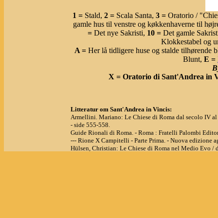
1 =
Stald,
2 =
Scala Santa,
3 =
Oratorio / "Chi
gamle hus til venstre og køkkenhaverne til højr
=
Det nye Sakristi,
10 =
Det gamle Sakrist
Klokkestabel og u
A =
Her lå tidligere huse og stalde tilhørende 
Blunt,
E =
B
X =
Oratorio di Sant'Andrea in Vi
Litteratur om Sant'Andrea in Vincis:
Armellini. Mariano: Le Chiese di Roma dal secolo IV al
- side 555-558.
Guide Rionali di Roma. - Roma : Fratelli Palombi Editor
--- Rione X Campitelli - Parte Prima. - Nuova edizione agg
Hülsen, Christian: Le Chiese di Roma nel Medio Evo / di
- side 185-186.
Lanciani, Rodolfo: Forma Urbis Romae. 1. Ristampa. R
- kort nr. 21.
Lombardi, Ferruccio: Roma - le chiese scomparse. Fratell
- side 251.
Pautrier, Massimo: I Santi delle Chiese medievali di Rom
- side 42-43.
Alvaro de Alvariis' photostream på Flickr:
S.Andrea in V