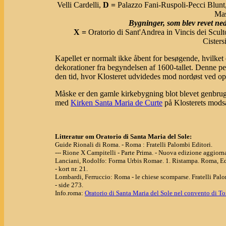
Velli Cardelli,
D =
Palazzo Fani-Ruspoli-Pecci Blunt
Mas
Bygninger, som blev revet ned
X =
Oratorio di Sant'Andrea in Vincis dei Sculto
Cisters
Kapellet er normalt ikke åbent for besøgende, hvilket 
dekorationer fra begyndelsen af 1600-tallet. Denne per
den tid, hvor Klosteret udvidedes mod nordøst ved o
Måske er den gamle kirkebygning blot blevet genbrugt
med
Kirken Santa Maria de Curte
på Klosterets modsa
Litteratur om Oratorio di Santa Maria del Sole:
Guide Rionali di Roma. - Roma : Fratelli Palombi Editori.
--- Rione X Campitelli - Parte Prima. - Nuova edizione aggiornata
Lanciani, Rodolfo: Forma Urbis Romae. 1. Ristampa. Roma, Ed
- kort nr. 21.
Lombardi, Ferruccio: Roma - le chiese scomparse. Fratelli Palo
- side 273.
Info.roma:
Oratorio di Santa Maria del Sole nel convento di To