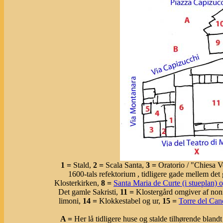
1 =
Stald,
2 =
Scala Santa,
3 =
Oratorio / "Chiesa 
1600-tals refektorium , tidligere gade mellem det
Klosterkirken,
8 =
Santa Maria de Curte (i stueplan)
Det gamle Sakristi,
11 =
Klostergård omgiver af nonn
limoni,
14 =
Klokkestabel og ur,
15 =
Torre del Can
A =
Her lå tidligere huse og stalde tilhørende bland