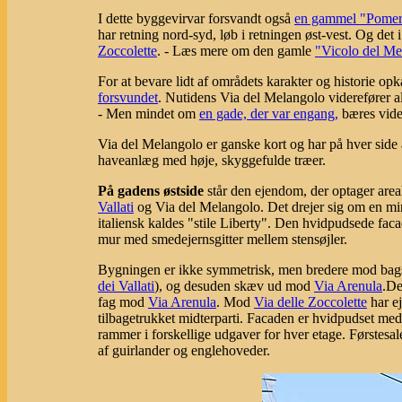
I dette byggevirvar forsvandt også
en gammel "Pomer
har retning nord-syd, løb i retningen øst-vest. Og det
Zoccolette
. - Læs mere om den gamle
"Vicolo del Me
For at bevare lidt af områdets karakter og historie op
forsvundet
. Nutidens Via del Melangolo viderefører al
- Men mindet om
en gade, der var engang,
bæres vide
Via del Melangolo er ganske kort og har på hver side a
haveanlæg med høje, skyggefulde træer.
På gadens østside
står den ejendom, der optager are
Vallati
og Via del Melangolo. Det drejer sig om en mi
italiensk kaldes "stile Liberty". Den hvidpudsede fa
mur med smedejernsgitter mellem stensøjler.
Bygningen er ikke symmetrisk, men bredere mod bag
dei Vallati
), og desuden skæv ud mod
Via Arenula
.De
fag mod
Via Arenula
. Mod
Via delle Zoccolette
har e
tilbagetrukket midterparti.
Facaden er hvidpudset med
rammer i forskellige udgaver for hver etage. Førstesa
af guirlander og englehoveder.