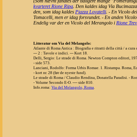
(Som nævnt fandtes der tidligere mange "Pomeransga
kvarteret Rione Ripa
. Den kaldes idag Via Bucimazza
den, som idag kaldes
Piazza Lovatelli
. - En Vicolo d
Tomacelli, men er idag forsvundet. - En anden Vicol
Endelig var der en Vicolo del Merangolo i
Rione Trev
Litteratur om Via del Melangolo:
Atlante di Roma Antica : Biografia e ritratti della città / a cu
--- 2 : Tavole e indici. --- Kort 18.
Delli, Sergio: Le strade di Roma. Newton Compton editori, 19
- side 573.
Lanciani, Rodolfo: Forma Urbis Romae. 1. Ristampa. Roma, Ed
- kort nr. 28 (før de nyeste fund).
Le strade di Roma / Claudio Rendina, Donatella Paradisi. - R
- Volume Secondo E-O. ---- side 810.
Info.roma:
Via del Melangolo, Roma
.