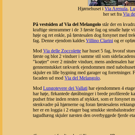
Hjørnehuset i
Via Arenula
,
Lu
her set fra
Via de
På vestsiden af Via del Melangolo
står der en kvadr
kraftige stenrammer i de 3 første fag og smalle høje v
høje og ret enkle, på førstesalen dog forsynet med tre
fag. Denne ejendom kaldes
Villino Clarini
og er opfør
Mod
Via delle Zoccolette
har huset 5 fag, hvoraf stuee
første og blot 2 vinduer i samme stil som sidefacaden
"koøjer" over 2 mindre vinduer, mens andensalen har
gennemstukket rækværk ejendommen med nabohuset, m
skjuler en lille bygning med garager og forretninger.
facaden ud mod
Via del Melangolo
.
Mod
Lungotevere dei Vallati
har ejendommen 4 etager 
har høje, firkantede døråbninger i brede profilerede 
pudset frise inden resten af stykket, som er forsynet 
stenkvadre på hjørnerne og foran førstesalens rektangu
her er en loggia i 2 etager bag smukke stenbalustrader
tagudhæng skjuler næsten den overbyggede fjerde eta