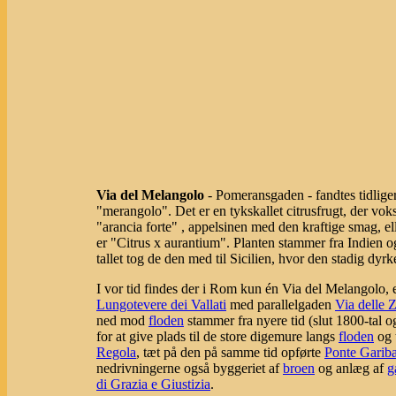
Via del Melangolo
- Pomeransgaden - fandtes tidliger
"merangolo". Det er en tykskallet citrusfrugt, der voks
"arancia forte" , appelsinen med den kraftige smag, el
er "Citrus x aurantium". Planten stammer fra Indien o
tallet tog de den med til Sicilien, hvor den stadig d
I vor tid findes der i Rom kun én Via del Melangolo, e
Lungotevere dei Vallati
med parallelgaden
Via delle 
ned mod
floden
stammer fra nyere tid (slut 1800-tal o
for at give plads til de store digemure langs
floden
og t
Regola
, tæt på den på samme tid opførte
Ponte Gariba
nedrivningerne også byggeriet af
broen
og anlæg af
g
di Grazia e Giustizia
.