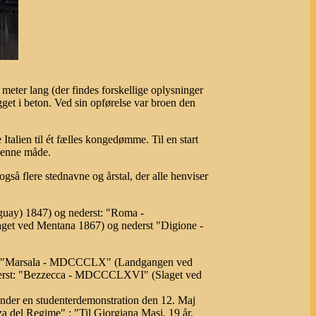
meter lang (der findes forskellige oplysninger
et i beton. Ved sin opførelse var broen den
talien til ét fælles kongedømme. Til en start
 denne måde.
gså flere stednavne og årstal, der alle henviser
uay) 1847) og nederst: "Roma -
et ved Mentana 1867) og nederst "Digione -
rst: "Marsala - MDCCCLX" (Landgangen ved
ederst: "Bezzecca - MDCCCLXVI" (Slaget ved
under en studenterdemonstration den 12. Maj
za del Regime" : "Til Giorgiana Masi, 19 år,