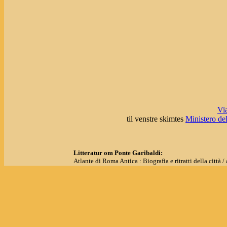
Vi
til venstre skimtes
Ministero del
Litteratur om Ponte Garibaldi:
Atlante di Roma Antica : Biografia e ritratti della città
--- 2 : Tavole e indici. --- Kort 18.
Delli, Sergio: I ponti di Roma. Newton Compton editori
- side 123-128.
Guide Rionali di Roma. - Roma : Fratelli Palombi Editor
--- Rione VII Regola / a cura di Carlo Pietrangeli. - 3. edi
Lanciani, Rodolfo: Forma Urbis Romae. 1. Ristampa. R
- kort nr. 28 (før de nyeste fund).
Tagliaferri, Alberto e Valerio Varriale: I ponti di Roma. 