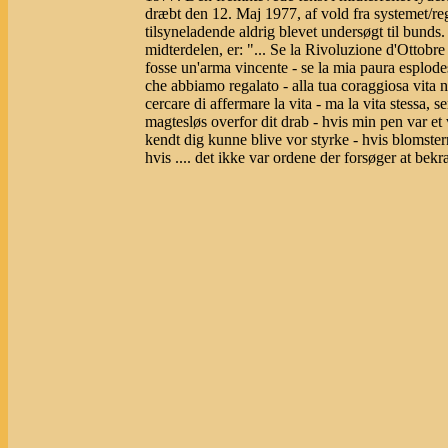
dræbt den 12. Maj 1977, af vold fra systemet/r
tilsyneladende aldrig blevet undersøgt til bunds
midterdelen, er: "... Se la Rivoluzione d'Ottobre 
fosse un'arma vincente - se la mia paura esplodess
che abbiamo regalato - alla tua coraggiosa vita n
cercare di affermare la vita - ma la vita stessa, 
magtesløs overfor dit drab - hvis min pen var et
kendt dig kunne blive vor styrke - hvis blomsterne
hvis .... det ikke var ordene der forsøger at bekræ