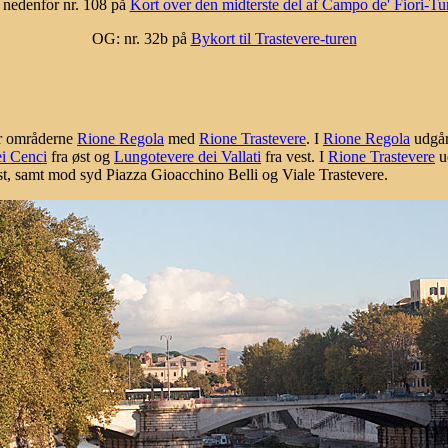
 nedenfor nr. 108 på
Kort over den midterste del af Campo de' Fiori-Tu
OG: nr. 32b på
Bykort til Trastevere-turen
er områderne
Rione Regola
med
Rione Trastevere
. I
Rione Regola
udgår
i Cenci
fra øst og
Lungotevere dei Vallati
fra vest. I
Rione Trastevere
u
st, samt mod syd Piazza Gioacchino Belli og Viale Trastevere.