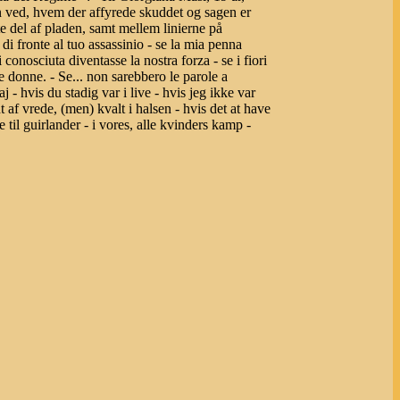
n ved, hvem der affyrede skuddet og sagen er
e del af pladen, samt mellem linierne på
 di fronte al tuo assassinio - se la mia penna
 conosciuta diventasse la nostra forza - se i fiori
te donne. - Se... non sarebbero le parole a
 - hvis du stadig var i live - hvis jeg ikke var
af vrede, (men) kvalt i halsen - hvis det at have
e til guirlander - i vores, alle kvinders kamp -