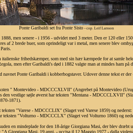
Ponte Garibaldi set fra Ponte Sisto
- cop. Leif Larsson
 1888, men senere - i 1956 - udvidet med 3 meter. Den er 120 eller 150 
s af 2 brede buer, som oprindeligt var i metal, men senere blev ombygg
 Paris.
n italienske frihedskæmper, som med sin hær kæmpede for at samle hele I
 Regola, men efter Garibaldi's død i 1882 valgte man at mindes ham på
ed navnet Ponte Garibaldi i kobberbogstaver. Udover denne tekst er der o
t teksten " Montevideo - MDCCCXLVII" (Angrebet på Montevideo (Urug
 vestlige søjle øverst har teksten "Mentana - MDCCCLXVII" (Slag
870-1871).
verst teksten "Varese - MDCCCLIX" (Slaget ved Varese 1859) og nede
t har teksten "Volturno - MDCCCLX" (Slaget ved Volturno 1860) og n
suden en mindeplade for den 18-årige Giorgiana Masi, der blev dræbt 
: "A Giorgiana Masi, 19 anni, - uccisa il 12 Maggio 1977 - dalla violen