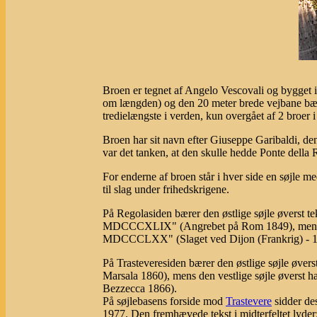
Broen er tegnet af Angelo Vescovali og bygget i
om længden) og den 20 meter brede vejbane bære
tredielængste i verden, kun overgået af 2 broer i
Broen har sit navn efter Giuseppe Garibaldi, de
var det tanken, at den skulle hedde Ponte della
For enderne af broen står i hver side en søjle m
til slag under frihedskrigene.
På Regolasiden bærer den østlige søjle øvers
MDCCCXLIX" (Angrebet på Rom 1849), mens den
MDCCCLXX" (Slaget ved Dijon (Frankrig) - 1
På Trasteveresiden bærer den østlige søjle ø
Marsala 1860), mens den vestlige søjle øvers
Bezzecca 1866).
På søjlebasens forside mod
Trastevere
sidder de
1977. Den fremhævede tekst i midterfeltet lyder