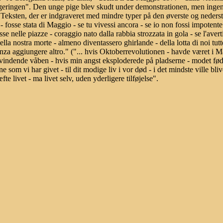
egeringen". Den unge pige blev skudt under demonstrationen, men inge
. Teksten, der er indgraveret med mindre typer på den øverste og nederst
- fosse stata di Maggio - se tu vivessi ancora - se io non fossi impotente
e nelle piazze - coraggio nato dalla rabbia strozzata in gola - se l'averti
ella nostra morte - almeno diventassero ghirlande - della lotta di noi tut
senza aggiungere altro." ("... hvis Oktoberrevolutionen - havde været i Maj
 vindende våben - hvis min angst eksploderede på pladserne - modet født 
 som vi har givet - til dit modige liv i vor død - i det mindste ville bliv
fte livet - ma livet selv, uden yderligere tilføjelse".