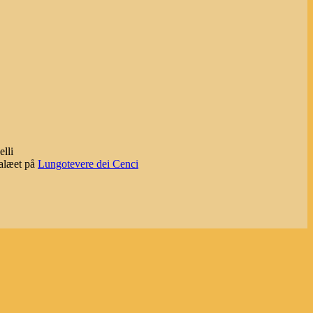
lli
palæet på
Lungotevere dei Cenci
e e folclore, 347).