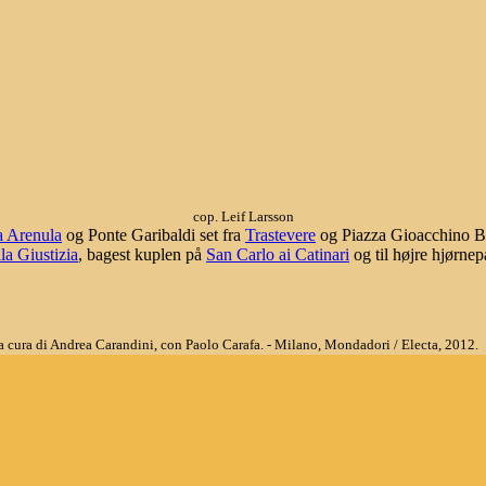
cop. Leif Larsson
a Arenula
og Ponte Garibaldi set fra
Trastevere
og Piazza Gioacchino Be
la Giustizia
, bagest kuplen på
San Carlo ai Catinari
og til højre hjørne
 / a cura di Andrea Carandini, con Paolo Carafa. - Milano, Mondadori / Electa, 2012.
, 1979.
i.
zione, 1980. ------- side 3, 68, 78.
oma, Edizioni Quasar, 1990-2007.
1. edizione. Roma, Newton Compton editori, 2007. (Quest'Italia. Collana di storia, art