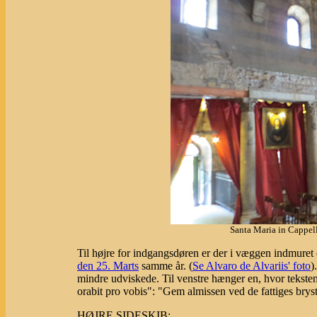
Santa Maria in Cappel
Til højre for indgangsdøren er der i væggen indmuret
den 25. Marts
samme år. (
Se Alvaro de Alvariis' foto
)
mindre udviskede. Til venstre hænger en, hvor tekste
orabit pro vobis": "Gem almissen ved de fattiges bryst 
HØJRE SIDESKIB: