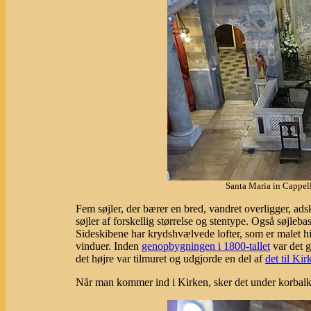
Santa Maria in Cappel
Fem søjler, der bærer en bred, vandret overligger, ads
søjler af forskellig størrelse og stentype. Også søjleba
Sideskibene har krydshvælvede lofter, som er malet hi
vinduer. Inden
genopbygningen i 1800-tallet
var det g
det højre var tilmuret og udgjorde en del af
det til Ki
Når man kommer ind i Kirken, sker det under korbal