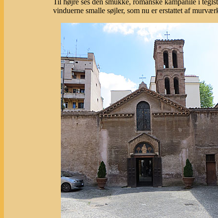
Til højre ses den smukke, romanske kampanile i tegls
vinduerne smalle søjler, som nu er erstattet af murvær