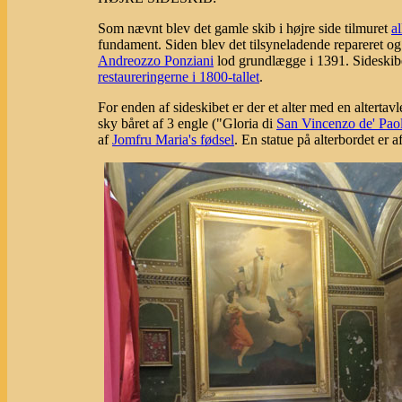
Som nævnt blev det gamle skib i højre side tilmuret
a
fundament. Siden blev det tilsyneladende repareret og
Andreozzo Ponziani
lod grundlægge i 1391. Sideskib
restaureringerne i 1800-tallet
.
For enden af sideskibet er der et alter med en altertavl
sky båret af 3 engle ("Gloria di
San Vincenzo de' Paol
af
Jomfru Maria's fødsel
. En statue på alterbordet er a