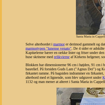
Santa Maria in Cappel
Selve alterbordet i
marmor
er derimod gammelt og dater
marmortypen "lunense venato"
. De 4 sider er adskil
Kapitælerne bærer en række lister og friser under den 
huse skrinene med
relikvierne
af Kirkens helgener, s
Blokken har dimensionerne 96 cm i højden, 91 cm i br
basrelief. På forsiden Guds Lam ("Agnus Dei") og Korse
firkantet ramme. På bagsiden indrammer en firkantet, 
alterbord med et lignende, som blev udgravet under
K
1132 og man mener at alteret i Santa Maria in Cappel