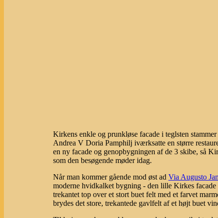
Kirkens enkle og prunkløse facade i teglsten stammer
Andrea V Doria Pamphilj iværksatte en større restau
en ny facade og genopbygningen af de 3 skibe, så Kir
som den besøgende møder idag.
Når man kommer gående mod øst ad
Via Augusto Ja
moderne hvidkalket bygning - den lille Kirkes facade
trekantet top over et stort buet felt med et farvet marm
brydes det store, trekantede gavlfelt af et højt buet vi