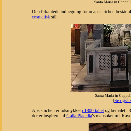
Santa Maria in Cappell
Den firkantede indhegning foran apsisnichen består af
cosmatisk
stil:
.
Santa Maria in Cappel
(
Se også A
Apsisnichen er udsmykket
i 1800-tallet
og bemalet i 3
der er inspireret af
Galla Placidia
's mausolæum i Rave