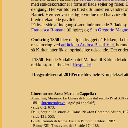
med stukdekorationer i form af flade søjler og friser. 
dengang. Her var blot en bred dør under en vandret 
Barnet. Herover var det høje vindue med halvcirkelform
brede trekantede gavlfelt.
På hver side af indgangsdøren indrammede 2 flade søj
Francesca Romana
(til højre) og
San Gregorio Magn
Omkring 1850
blev der igen bygget på Kirken, da Pr
restaurering ved
arkitekten Andrea Busiri Vici
, herun
så Kirken atter fik sit oprindelige udseende. Det er
I 1858
flyttede Sodalizio dei Marinai til Kirken Mad
række større arbejder i
Hospitalet
.
I begyndelsen af 2010'erne
blev hele Komplekset att
Litteratur om Santa Maria in Cappella :
Armellini, Mariano: Le
Chiese
di Roma dal secolo IV al XIX / 
1891.
(Internetudgave
- også på engelsk!)
- side 672, 673.
Delli, Sergio: Le strade di Roma. Newton Compton editori, 19
- side 431, 553.
Guide Rionali di Roma. Fratelli Palombi Editori, 1982 .
- Rione XIII, Trastevere, del 3: side 174-188.