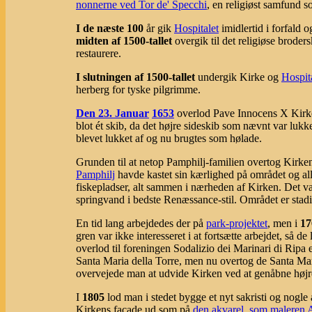
nonnerne ved Tor de' Specchi
, en religiøst samfund 
I de næste 100
år gik
Hospitalet
imidlertid i forfald 
midten af 1500-tallet
overgik til det religiøse broder
restaurere.
I slutningen af 1500-tallet
undergik Kirke og
Hospit
herberg for tyske pilgrimme.
Den 23. Januar
1653
overlod Pave Innocens X Kirken
blot ét skib, da det højre sideskib som nævnt var luk
blevet lukket af og nu brugtes som hølade.
Grunden til at netop Pamphilj-familien overtog Kirke
Pamphilj
havde kastet sin kærlighed på området og al
fiskepladser, alt sammen i nærheden af Kirken. Det va
springvand i bedste Renæssance-stil. Området er stadig
En tid lang arbejdedes der på
park-projektet
, men i
17
gren var ikke interesseret i at fortsætte arbejdet, s
overlod til foreningen Sodalizio dei Marinari di Ripa 
Santa Maria della Torre, men nu overtog de Santa Mari
overvejede man at udvide Kirken ved at genåbne højre
I
1805
lod man i stedet bygge et nyt sakristi og nogle 
Kirkens facade ud som på
den akvarel, som maleren A