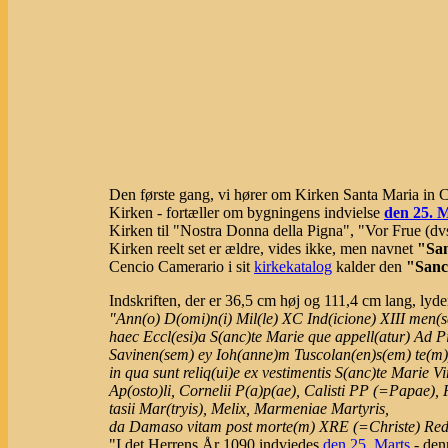
Den første gang, vi hører om Kirken Santa Maria in Cap
Kirken - fortæller om bygningens indvielse
den 25. 
Kirken til "Nostra Donna della Pigna", "Vor Frue (dv
Kirken reelt set er ældre, vides ikke, men navnet
"San
Cencio Camerario i sit
kirkekatalog
kalder den
"Sanc
Indskriften, der er 36,5 cm høj og 111,4 cm lang, lyde
"Ann(o) D(omi)n(i) Mil(le) XC Ind(icione) XIII men(se
haec Eccl(esi)a S(anc)te Marie que appell(atur) Ad 
Savinen(sem) ey Ioh(anne)m Tuscolan(en)s(em) te(m)
in qua sunt reliq(ui)e ex vestimentis S(anc)te Marie Virg
Ap(osto)li, Cornelii P(a)p(ae), Calisti PP (=Papae), F
tasii Mar(tryis), Melix, Marmeniae Martyris,
da Damaso vitam post morte(m) XRE (=Christe) Re
"I det Herrens År 1090 indviedes
den 25. Marts
- denn