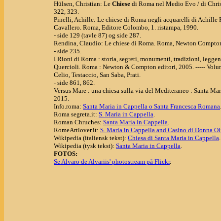
Hülsen, Christian: Le
Chiese
di Roma nel Medio Evo / di Christ
322, 323.
Pinelli, Achille: Le chiese di Roma negli acquarelli di Achille P
Cavallero. Roma, Editore Colombo, 1. ristampa, 1990.
- side 129 (tavle 87) og side 287.
Rendina, Claudio: Le chiese di Roma. Roma, Newton Compton ed
- side 235.
I Rioni di Roma : storia, segreti, monumenti, tradizioni, legg
Quercioli. Roma : Newton & Compton editori, 2005. ----- Volume
Celio, Testaccio, San Saba, Prati.
- side 861, 862.
Versus Mare : una chiesa sulla via del Mediteraneo : Santa Mari
2015.
Info.roma:
Santa Maria in Cappella o Santa Francesca Romana
Roma segreta.it:
S. Maria in Cappella
.
Roman Chruches:
Santa Maria in Cappella
.
RomeArtlover.it:
S. Maria in Cappella and Casino di Donna O
Wikipedia (italiensk tekst):
Chiesa di Santa Maria in Cappella
.
Wikipedia (tysk tekst):
Santa Maria in Cappella
.
FOTOS:
Se Alvaro de Alvariis' photostream på Flickr
.