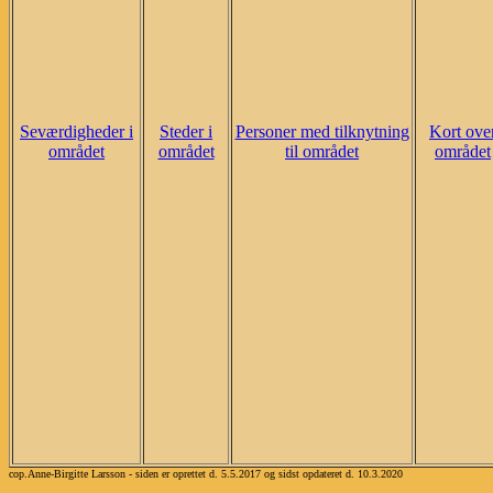
Seværdigheder i
Steder i
Personer med tilknytning
Kort ove
området
området
til området
området
cop.Anne-Birgitte Larsson - siden er oprettet d. 5.5.2017 og sidst opdateret d. 10.3.2020