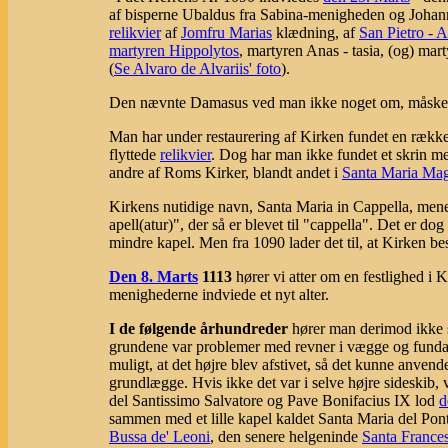
af bisperne Ubaldus fra Sabina-menigheden og Johanne
relikvier
af
Jomfru Marias
klædning, af
San Pietro - 
martyren Hippolytos
, martyren Anas - tasia, (og) mar
(
Se Alvaro de Alvariis' foto
).
Den nævnte Damasus ved man ikke noget om, måske dre
Man har under restaurering af Kirken fundet en rækk
flyttede
relikvier
. Dog har man ikke fundet et skrin me
andre af Roms Kirker, blandt andet i
Santa Maria Mag
Kirkens nutidige navn, Santa Maria in Cappella, menes
apell(atur)", der så er blevet til "cappella". Det er dog
mindre kapel. Men fra 1090 lader det til, at Kirken bes
Den 8. Marts
1113
hører vi atter om en festlighed i K
menighederne indviede et nyt alter.
I de følgende århundreder
hører man derimod ikke så
grundene var problemer med revner i vægge og fundam
muligt, at det højre blev afstivet, så det kunne anvende
grundlægge. Hvis ikke det var i selve højre sideskib, 
del Santissimo Salvatore og Pave Bonifacius IX lod
d
sammen med et lille kapel kaldet Santa Maria del Pont
Bussa de' Leoni
, den senere helgeninde
Santa Franc