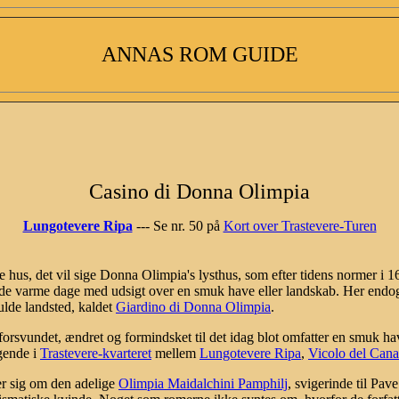
ANNAS ROM GUIDE
Casino di Donna Olimpia
Lungotevere Ripa
--- Se nr. 50 på
Kort over Trastevere-Turen
hus, det vil sige Donna Olimpia's lysthus, som efter tidens normer i 160
e varme dage med udsigt over en smuk have eller landskab. Her endog 
ulde landsted, kaldet
Giardino di Donna Olimpia
.
forsvundet, ændret og formindsket til det idag blot omfatter en smuk h
ggende i
Trastevere-kvarteret
mellem
Lungotevere Ripa
,
Vicolo del Cana
er sig om den adelige
Olimpia Maidalchini Pamphilj
, svigerinde til Pa