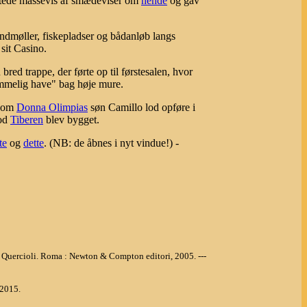
fattede massevis af smædeviser om
hende
og gav
dmøller, fiskepladser og bådanløb langs
sit Casino.
red trappe, der førte op til førstesalen, hvor
emmelig have" bag høje mure.
 som
Donna Olimpias
søn Camillo lod opføre i
mod
Tiberen
blev bygget.
te
og
dette
. (NB: de åbnes i nyt vindue!) -
ro Quercioli. Roma : Newton & Compton editori, 2005. ---
 2015.