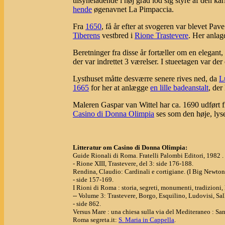
tilsyneladende i høj grad lod sig styre af den 
hende
øgenavnet La Pimpaccia.
Fra
1650
, få år efter at svogeren var blevet Pave
Tiberens
vestbred i
Rione Trastevere
. Her anla
Beretninger fra disse år fortæller om en elegant
der var indrettet 3 værelser. I stueetagen var d
Lysthuset måtte desværre senere rives ned, da
L
1665
for her at anlægge
en lille badeanstalt
, der
Maleren Gaspar van Wittel har ca. 1690 udført 
Casino di Donna Olimpia
ses som den høje, lys
Litteratur om Casino di Donna Olimpia:
Guide Rionali di Roma. Fratelli Palombi Editori, 1982 .
- Rione XIII, Trastevere, del 3: side 176-188.
Rendina, Claudio: Cardinali e cortigiane. (I Big Newto
- side 157-169.
I Rioni di Roma : storia, segreti, monumenti, tradizion
-- Volume 3: Trastevere, Borgo, Esquilino, Ludovisi, Sall
- side 862.
Versus Mare : una chiesa sulla via del Mediteraneo : San
Roma segreta.it:
S. Maria in Cappella
.