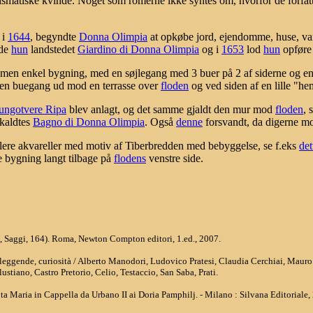
karismatiske kvinde. Noget som romerne ikke syntes om, hvorfor de for
 i
1644
, begyndte
Donna Olimpia
at opkøbe jord, ejendomme, huse, van
gde
hun
landstedet
Giardino di Donna Olimpia
og i
1653
lod
hun
opføre 
, men enkel bygning, med en søjlegang med 3 buer på 2 af siderne og en b
er en buegang ud mod en terrasse over
floden
og ved siden af en lille "h
ungotvere Ripa
blev anlagt, og det samme gjaldt den mur mod
floden
,
 kaldtes
Bagno di Donna Olimpia
. Også
denne
forsvandt, da digerne 
flere akvareller med motiv af Tiberbredden med bebyggelse, se f.eks
det
e bygning langt tilbage på
flodens
venstre side.
n, Saggi, 164). Roma, Newton Compton editori, 1.ed., 2007.
i, leggende, curiosità / Alberto Manodori, Ludovico Pratesi, Claudia Cerchiai, Mau
ustiano, Castro Pretorio, Celio, Testaccio, San Saba, Prati.
ta Maria in Cappella da Urbano II ai Doria Pamphilj. - Milano : Silvana Editoriale,