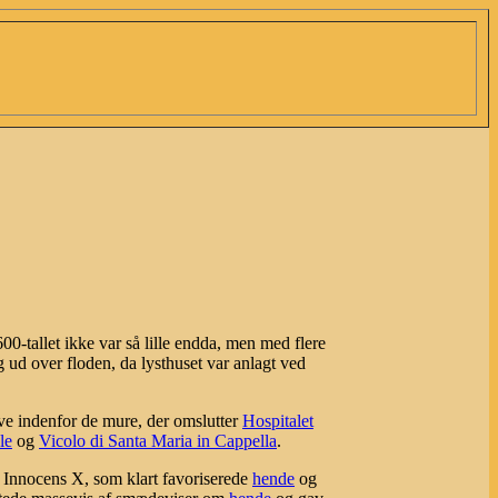
0-tallet ikke var så lille endda, men med flere
ud over floden, da lysthuset var anlagt ved
ave indenfor de mure, der omslutter
Hospitalet
le
og
Vicolo di Santa Maria in Cappella
.
ve Innocens X, som klart favoriserede
hende
og