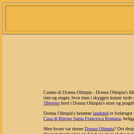
Casino di Donna Olimpia - Donna Olimpia's lille 
rum og etager, hvor man i skyggen kunne nyde d
Tiberens
bred i Donna Olimpia's store og pragtf
Donna Olimpia's berømte
landsted
er forlængst 
Casa di Riposo Santa Francesca Romana
, beli
Men hvem var denne
Donna Olimpia
? Det drej