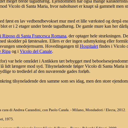
r det meget brede tagudhæng. Ejendommen har også mange karakteristi
 mod Vicolo di Santa Maria, hvor nabohuset er knapt så gammelt men st
ed først en lav vedbendbevokset mur med et lille værksted og derpå e
 blot er i 2 etager under brede tagudhæng. De gamle mure kan her dårli
i Riposo di Santa Francesca Romana
, der optager hele strækningen. Den
med skodder på førstesalen. Ellers er der ingen udsmykning eller formi
, svungen smedejernsarm. Hovedingangen til
Hospitalet
findes i Vicolo d
e Ripa
og i
Vicolo del Canale
.
enfor) var hele området i Antikken tæt bebygget med beboelsesejendomm
lå lidt længere mod syd. Tilsyneladende følger Vicolo di Santa Maria 
dlige to trediedel af den nuværende gades forløb.
 omkring tilsyneladende den samme som ses idag, men den store ejendo
 / a cura di Andrea Carandini, con Paolo Carafa. - Milano, Mondadori / Electa, 2012.
ri, 1975.