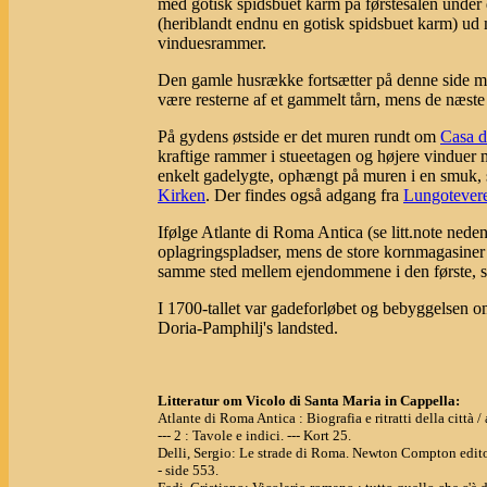
med gotisk spidsbuet karm på førstesalen unde
(heriblandt endnu en gotisk spidsbuet karm) ud
vinduesrammer.
Den gamle husrække fortsætter på denne side m
være resterne af et gammelt tårn, mens de næste
På gydens østside er det muren rundt om
Casa d
kraftige rammer i stueetagen og højere vinduer 
enkelt gadelygte, ophængt på muren i en smuk
Kirken
. Der findes også adgang fra
Lungotever
Ifølge Atlante di Roma Antica (se litt.note ned
oplagringspladser, mens de store kornmagasiner 
samme sted mellem ejendommene i den første, sy
I 1700-tallet var gadeforløbet og bebyggelsen
Doria-Pamphilj's landsted.
Litteratur om Vicolo di Santa Maria in Cappella:
Atlante di Roma Antica : Biografia e ritratti della città
--- 2 : Tavole e indici. --- Kort 25.
Delli, Sergio: Le strade di Roma. Newton Compton edito
- side 553.