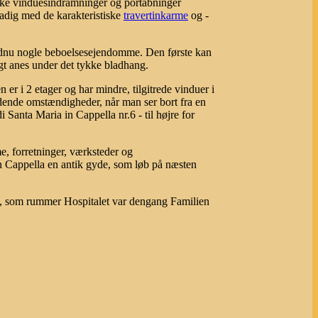
ske vinduesindramninger og portåbninger
adig med de karakteristiske
travertinkarme
og -
ndnu nogle beboelsesejendomme. Den første kan
gt anes under det tykke bladhang.
 er i 2 etager og har mindre, tilgitrede vinduer i
ldende omstændigheder, når man ser bort fra en
i Santa Maria in Cappella nr.6 - til højre for
e, forretninger, værksteder og
in Cappella en antik gyde, som løb på næsten
m, som rummer Hospitalet var dengang Familien