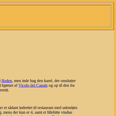
d
floden
, men inde bag den karré, der omslutter
d hjørnet af
Vicolo del Canale
og op til den fra
retti.
et sådant indrettet til restaurant med udendørs
 mens der kun er 4, samt et lillebitte vindue