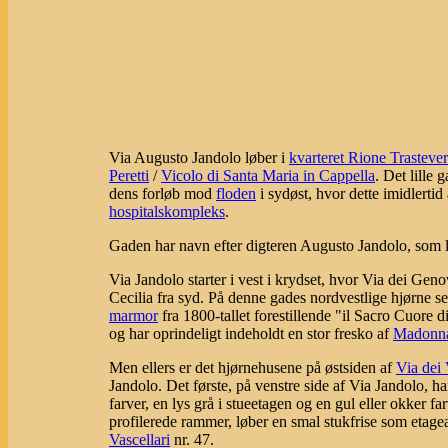
Via Augusto Jandolo løber i
kvarteret Rione Trasteve
Peretti
/
Vicolo di Santa Maria in Cappella
. Det lille
dens forløb mod
floden
i sydøst, hvor dette imidlertid
hospitalskompleks
.
Gaden har navn efter digteren Augusto Jandolo, som le
Via Jandolo starter i vest i krydset, hvor Via dei Gen
Cecilia fra syd. På denne gades nordvestlige hjørne 
marmor
fra 1800-tallet forestillende "il Sacro Cuore
og har oprindeligt indeholdt en stor fresko af
Madonn
Men ellers er det hjørnehusene på østsiden af
Via dei 
Jandolo. Det første, på venstre side af Via Jandolo, ha
farver, en lys grå i stueetagen og en gul eller okker fa
profilerede rammer, løber en smal stukfrise som etage
Vascellari
nr. 47.