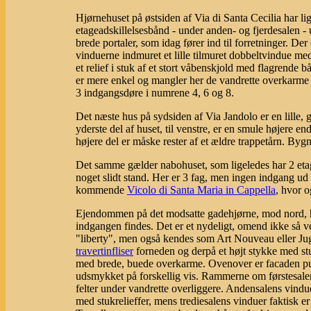
Hjørnehuset på østsiden af Via di Santa Cecilia har li
etageadskillelsesbånd - under anden- og fjerdesalen -
brede portaler, som idag fører ind til forretninger. De
vinduerne indmuret et lille tilmuret dobbeltvindue me
et relief i stuk af et stort våbenskjold med flagrende
er mere enkel og mangler her de vandrette overkarme 
3 indgangsdøre i numrene 4, 6 og 8.
Det næste hus på sydsiden af Via Jandolo er en lille
yderste del af huset, til venstre, er en smule højere end
højere del er måske rester af et ældre trappetårn. Byg
Det samme gælder nabohuset, som ligeledes har 2 etage
noget slidt stand. Her er 3 fag, men ingen indgang ud
kommende
Vicolo di Santa Maria in Cappella
, hvor o
Ejendommen på det modsatte gadehjørne, mod nord, 
indgangen findes. Det er et nydeligt, omend ikke så vel
"liberty", men også kendes som Art Nouveau eller Jug
travertinfliser
forneden og derpå et højt stykke med stu
med brede, buede overkarme. Ovenover er facaden pudse
udsmykket på forskellig vis. Rammerne om førstesalen
felter under vandrette overliggere. Andensalens vindu
med stukrelieffer, mens trediesalens vinduer faktisk e