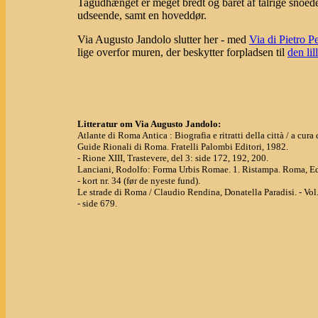
Tagudhænget er meget bredt og båret af talrige snoe
udseende, samt en hoveddør.
Via Augusto Jandolo slutter her - med
Via di Pietro Pe
lige overfor muren, der beskytter forpladsen til
den li
Litteratur om Via Augusto Jandolo:
Atlante di Roma Antica : Biografia e ritratti della città / a cu
Guide Rionali di Roma. Fratelli Palombi Editori, 1982.
- Rione XIII, Trastevere, del 3: side 172, 192, 200.
Lanciani, Rodolfo: Forma Urbis Romae. 1. Ristampa. Roma, Ed
- kort nr. 34 (før de nyeste fund).
Le strade di Roma / Claudio Rendina, Donatella Paradisi. - Vo
- side 679.