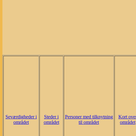
Seværdigheder i
Steder i
Personer med tilknytning
Kort ove
området
området
til området
området