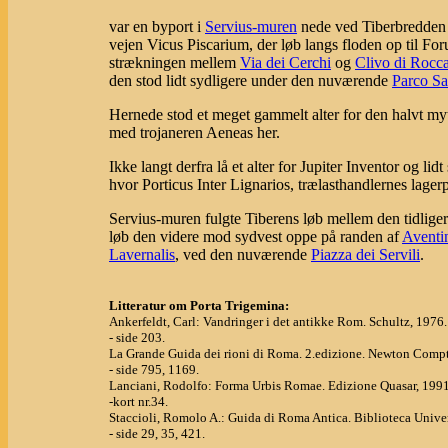
var en byport i
Servius-muren
nede ved Tiberbredden
vejen Vicus Piscarium, der løb langs floden op til 
strækningen mellem
Via dei Cerchi
og
Clivo di Rocca
den stod lidt sydligere under den nuværende
Parco Sa
Hernede stod et meget gammelt alter for den halvt my
med trojaneren Aeneas her.
Ikke langt derfra lå et alter for Jupiter Inventor og lid
hvor Porticus Inter Lignarios, trælasthandlernes lagerp
Servius-muren fulgte Tiberens løb mellem den tidliger
løb den videre mod sydvest oppe på randen af
Aventi
Lavernalis
, ved den nuværende
Piazza dei Servili
.
Litteratur om Porta Trigemina:
Ankerfeldt, Carl: Vandringer i det antikke Rom. Schultz, 1976.
- side 203.
La Grande Guida dei rioni di Roma. 2.edizione. Newton Compt
- side 795, 1169.
Lanciani, Rodolfo: Forma Urbis Romae. Edizione Quasar, 1991
-kort nr.34.
Staccioli, Romolo A.: Guida di Roma Antica. Biblioteca Univer
- side 29, 35, 421.