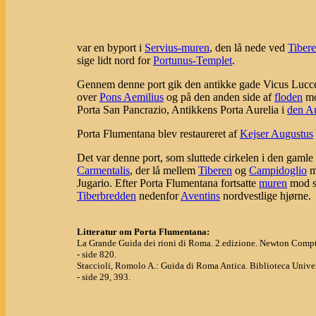
var en byport i
Servius-muren
, den lå nede ved
Tiber
sige lidt nord for
Portunus-Templet
.
Gennem denne port gik den antikke gade Vicus Lucce
over
Pons Aemilius
og på den anden side af
floden
mo
Porta San Pancrazio, Antikkens Porta Aurelia i
den A
Porta Flumentana blev restaureret af
Kejser Augustus
Det var denne port, som sluttede cirkelen i den gamle
Carmentalis
, der lå mellem
Tiberen
og
Campidoglio
m
Jugario. Efter Porta Flumentana fortsatte
muren
mod s
Tiberbredden
nedenfor
Aventins
nordvestlige hjørne.
Litteratur om Porta Flumentana:
La Grande Guida dei rioni di Roma. 2.edizione. Newton Compt
- side 820.
Staccioli, Romolo A.: Guida di Roma Antica. Biblioteca Univer
- side 29, 393.