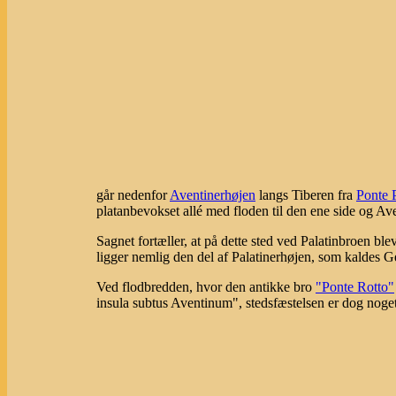
går nedenfor
Aventinerhøjen
langs Tiberen fra
Ponte 
platanbevokset allé med floden til den ene side og Ave
Sagnet fortæller, at på dette sted ved Palatinbroen ble
ligger nemlig den del af Palatinerhøjen, som kaldes G
Ved flodbredden, hvor den antikke bro
"Ponte Rotto"
insula subtus Aventinum", stedsfæstelsen er dog noget