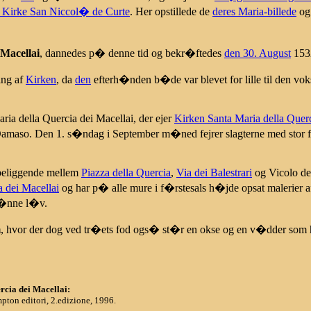
 Kirke San Niccol� de Curte
. Her opstillede de
deres Maria-billede
og
 Macellai
, dannedes p� denne tid og bekr�ftedes
den 30. August
1532
ing af
Kirken
, da
den
efterh�nden b�de var blevet for lille til den v
ria della Quercia dei Macellai, der ejer
Kirken Santa Maria della Quer
maso. Den 1. s�ndag i September m�ned fejrer slagterne med stor fes
beliggende mellem
Piazza della Quercia
,
Via dei Balestrari
og Vicolo del
a dei Macellai
og har p� alle mure i f�rstesals h�jde opsat malerier 
gr�nne l�v.
m
, hvor der dog ved tr�ets fod ogs� st�r en okse og en v�dder som h
rcia dei Macellai:
pton editori, 2.edizione, 1996.