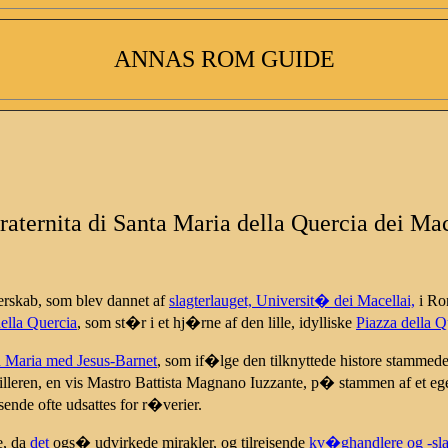
ANNAS ROM GUIDE
raternita di Santa Maria della Quercia dei Mac
erskab, som blev dannet af
slagterlauget, Universit� dei Macellai,
i R
ella Quercia
, som st�r i et hj�rne af den lille, idylliske
Piazza della Q
fru Maria med Jesus-Barnet
, som if�lge den tilknyttede histore stammed
lleren, en vis Mastro Battista Magnano Iuzzante, p� stammen af et eg
sende ofte udsattes for r�verier.
e, da
det
ogs� udvirkede mirakler, og tilrejsende
kv�ghandlere og -sla