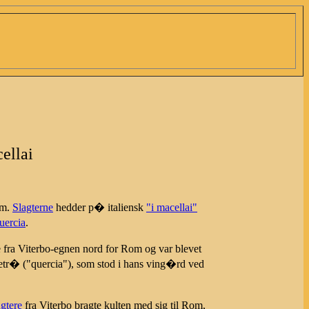
ellai
om.
Slagterne
hedder p� italiensk
"i macellai"
uercia
.
e fra Viterbo-egnen nord for Rom og var blevet
etr� ("quercia"), som stod i hans ving�rd ved
gtere
fra Viterbo bragte kulten med sig til Rom,