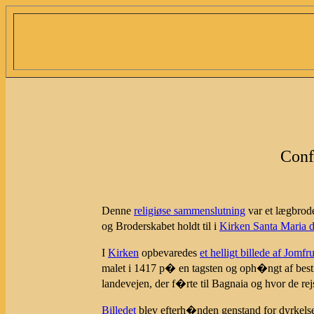
Conf
Denne
religiøse sammenslutning
var et lægbrod
og Broderskabet holdt til i
Kirken Santa Maria d
I
Kirken
opbevaredes
et helligt billede af Jom
malet i 1417 p� en tagsten og oph�ngt af besti
landevejen, der f�rte til Bagnaia og hvor de rej
Billedet
blev efterh�nden genstand for dyrkels