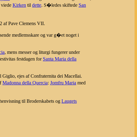
 viede
Kirken
til
dette
. S�ledes skiftede
San
 af Pave Clemens VII.
oksende medlemsskare og var g�et noget i
cia
, mens messer og liturgi fungerer under
tivitas festdagen for
Santa Maria della
 Giglio, ejes af Confraternita dei Macellai.
af
Madonna della Quercia
:
Jomfru Maria
med
envisning til Broderskabets og
Laugets