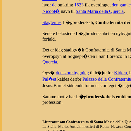
hvor
de
omkring
1523
fik overdraget
den gamle
Nicool�
navn til
Santa Maria della Quercia
.
Slagternes
L�gbroderskab,
Confraternita dei
Senere bekostede L�gbroderskabet en nybygn
forfald.
Det er idag stadigv�k Confraternita di Santa Ma
overopsyn af Sognepr�sten i San Lorenzo in Da
Quercia
.
Ogs�
den store bygning
til h�jre for
Kirken
, 
Pal�et
kaldes derfor
Palazzo della Confraternit
Jesus-Barnet siddende foran et stort egetr�s 
Samme motiv har
L�gbroderskabets emble
profession.
Litteratur om Confraternita di Santa Maria della Que
La Stella, Mario: Antichi mestieri di Roma. Newton Com