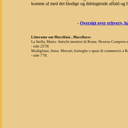
komme af med det blodige og ildelugtende affald og he
-
Oversigt over erhverv, 
Litteratur om Macellaio , Macellaro:
La Stella, Mario: Antichi mestieri di Roma. Newton Compton ed
- side 257ff.
Modigliani, Anna: Mercati, botteghe e spazi di commercio a
- side 77ff.