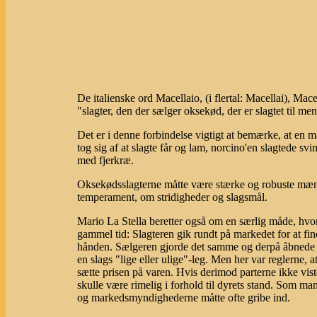
De italienske ord Macellaio, (i flertal: Macellai), Macel
"slagter, den der sælger oksekød, der er slagtet til m
Det er i denne forbindelse vigtigt at bemærke, at en
tog sig af at slagte får og lam, norcino'en slagtede sv
med fjerkræ.
Oksekødsslagterne måtte være stærke og robuste mæn
temperament, om stridigheder og slagsmål.
Mario La Stella beretter også om en særlig måde, hvor
gammel tid: Slagteren gik rundt på markedet for at fi
hånden. Sælgeren gjorde det samme og derpå åbnede be
en slags "lige eller ulige"-leg. Men her var reglerne, a
sætte prisen på varen. Hvis derimod parterne ikke vist
skulle være rimelig i forhold til dyrets stand. Som man
og markedsmyndighederne måtte ofte gribe ind.