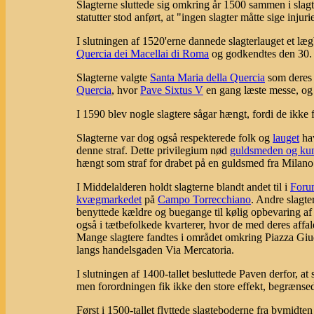
Slagterne sluttede sig omkring år 1500 sammen i slag
statutter stod anført, at "ingen slagter måtte sige inj
I slutningen af 1520'erne dannede slagterlauget et læ
Quercia dei Macellai di Roma
og godkendtes den 30.
Slagterne valgte
Santa Maria della Quercia
som deres 
Quercia
, hvor
Pave Sixtus V
en gang læste messe, og 
I 1590 blev nogle slagtere sågar hængt, fordi de ikke
Slagterne var dog også respekterede folk og
lauget
hav
denne straf. Dette privilegium nød
guldsmeden og kun
hængt som straf for drabet på en guldsmed fra Milano
I Middelalderen holdt slagterne blandt andet til i
Foru
kvægmarkedet
på
Campo Torrecchiano
. Andre slagter
benyttede kældre og buegange til kølig opbevaring af 
også i tætbefolkede kvarterer, hvor de med deres affa
Mange slagtere fandtes i området omkring Piazza Giude
langs handelsgaden Via Mercatoria.
I slutningen af 1400-tallet besluttede Paven derfor, at 
men forordningen fik ikke den store effekt, begrænse
Først i 1500-tallet flyttede slagteboderne fra bymid