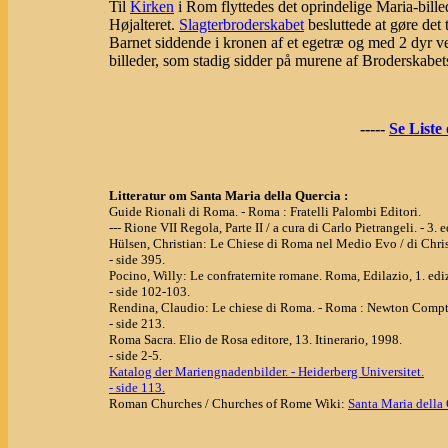
Til
Kirken
i Rom flyttedes det oprindelige Maria-bille
Højalteret.
Slagterbroderskabet
besluttede at gøre det 
Barnet siddende i kronen af et egetræ og med 2 dyr ve
billeder, som stadig sidder på murene af Broderskabe
-----
Se Liste
Litteratur om Santa Maria della Quercia :
Guide Rionali di Roma. - Roma : Fratelli Palombi Editori.
--- Rione VII Regola, Parte II / a cura di Carlo Pietrangeli. - 3. 
Hülsen, Christian: Le Chiese di Roma nel Medio Evo / di Christ
- side 395.
Pocino, Willy: Le confraternite romane. Roma, Edilazio, 1. edi
- side 102-103.
Rendina, Claudio: Le chiese di Roma. - Roma : Newton Compton
- side 213.
Roma Sacra. Elio de Rosa editore, 13. Itinerario, 1998.
- side 2-5.
Katalog der Mariengnadenbilder. - Heiderberg Universitet.
- side 113.
Roman Churches / Churches of Rome Wiki:
Santa Maria della 