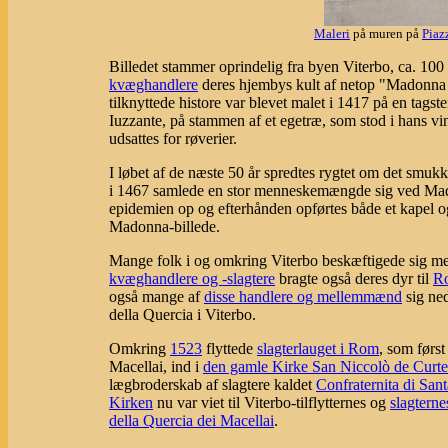
Maleri
på muren på
Piaz
Billedet stammer oprindelig fra byen Viterbo, ca. 10
kvæghandlere
deres hjembys kult af netop "Madonna d
tilknyttede histore var blevet malet i 1417 på en tags
Iuzzante, på stammen af et egetræ, som stod i hans vin
udsattes for røverier.
I løbet af de næste 50 år spredtes rygtet om det smu
i 1467 samlede en stor menneskemængde sig ved Madon
epidemien op og efterhånden opførtes både et kapel og 
Madonna-billede.
Mange folk i og omkring Viterbo beskæftigede sig me
kvæghandlere og -slagtere
bragte også deres dyr til
R
også mange af
disse handlere og mellemmænd
sig ne
della Quercia i Viterbo.
Omkring
1523
flyttede
slagterlauget i Rom
, som førs
Macellai, ind i
den gamle Kirke San Niccolò de Curte
lægbroderskab af slagtere kaldet
Confraternita di San
Kirken
nu var viet til Viterbo-tilflytternes og
slagterne
della Quercia dei Macellai
.