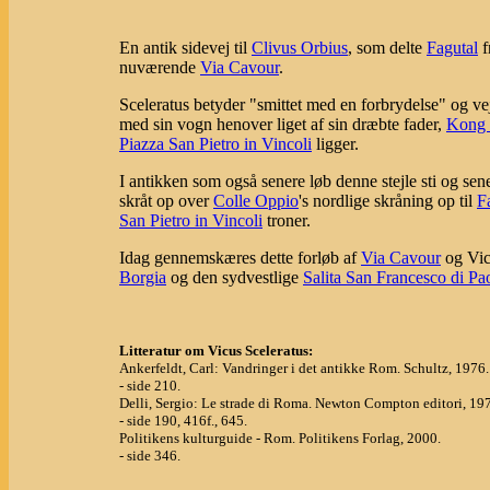
En antik sidevej til
Clivus Orbius
, som delte
Fagutal
f
nuværende
Via Cavour
.
Sceleratus betyder "smittet med en forbrydelse" og veje
med sin vogn henover liget af sin dræbte fader,
Kong 
Piazza San Pietro in Vincoli
ligger.
I antikken som også senere løb denne stejle sti og s
skråt op over
Colle Oppio
's nordlige skråning op til
F
San Pietro in Vincoli
troner.
Idag gennemskæres dette forløb af
Via Cavour
og Vicu
Borgia
og den sydvestlige
Salita San Francesco di Pa
Litteratur om Vicus Sceleratus:
Ankerfeldt, Carl: Vandringer i det antikke Rom. Schultz, 1976.
- side 210.
Delli, Sergio: Le strade di Roma. Newton Compton editori, 19
- side 190, 416f., 645.
Politikens kulturguide - Rom. Politikens Forlag, 2000.
- side 346.