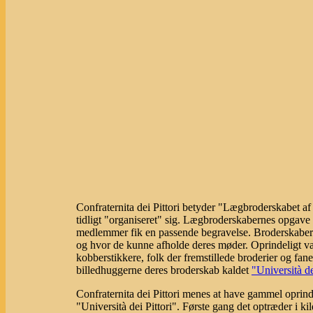
Confraternita dei Pittori betyder "Lægbroderskabet 
tidligt "organiseret" sig. Lægbroderskabernes opgave 
medlemmer fik en passende begravelse. Broderskaberne
og hvor de kunne afholde deres møder. Oprindeligt va
kobberstikkere, folk der fremstillede broderier og fa
billedhuggerne deres broderskab kaldet
"Università d
Confraternita dei Pittori menes at have gammel oprind
"Università dei Pittori". Første gang det optræder i ki