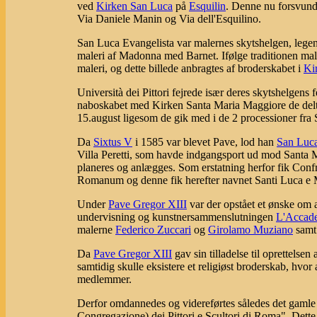
ved
Kirken San Luca
på
Esquilin
. Denne nu forsvund
Via Daniele Manin og Via dell'Esquilino.
San Luca Evangelista var malernes skytshelgen, legen
maleri af Madonna med Barnet. Ifølge traditionen male
maleri, og dette billede anbragtes af broderskabet i
Ki
Università dei Pittori fejrede især deres skytshelgens
naboskabet med Kirken Santa Maria Maggiore de delto
15.august ligesom de gik med i de 2 processioner fra 
Da
Sixtus V
i 1585 var blevet Pave, lod han
San Luc
Villa Peretti, som havde indgangsport ud mod Santa 
planeres og anlægges. Som erstatning herfor fik Confra
Romanum og denne fik herefter navnet Santi Luca e 
Under
Pave Gregor XIII
var der opstået et ønske om a
undervisning og kunstnersammenslutningen
L'Accade
malerne
Federico Zuccari
og
Girolamo Muziano
samt
Da
Pave Gregor XIII
gav sin tilladelse til oprettelsen 
samtidig skulle eksistere et religiøst broderskab, hvo
medlemmer.
Derfor omdannedes og videreførtes således det gamle Un
Congregazione) dei Pittori e Scultori di Roma". Dett