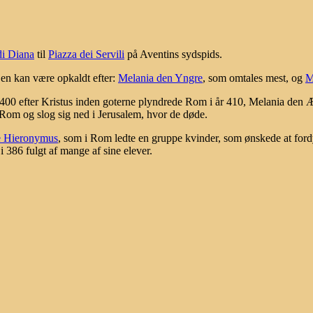
di Diana
til
Piazza dei Servili
på Aventins sydspids.
en kan være opkaldt efter:
Melania den Yngre
, som omtales mest, og
M
00 efter Kristus inden goterne plyndrede Rom i år 410, Melania den Æ
 Rom og slog sig ned i Jerusalem, hvor de døde.
e Hieronymus
, som i Rom ledte en gruppe kvinder, som ønskede at fordybe 
i 386 fulgt af mange af sine elever.