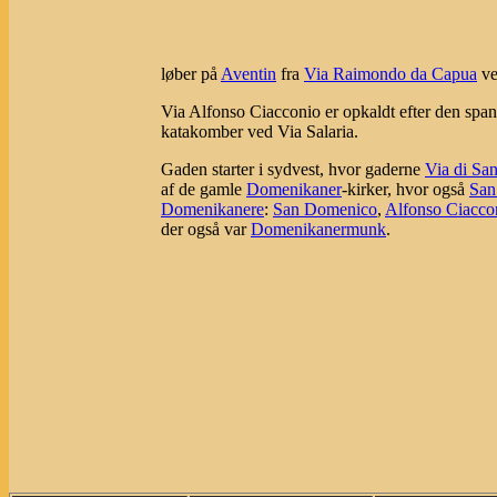
løber på
Aventin
fra
Via Raimondo da Capua
v
Via Alfonso Ciacconio er opkaldt efter den spa
katakomber ved Via Salaria.
Gaden starter i sydvest, hvor gaderne
Via di Sa
af de gamle
Domenikaner
-kirker, hvor også
San
Domenikanere
:
San Domenico
,
Alfonso Ciacco
der også var
Domenikanermunk
.