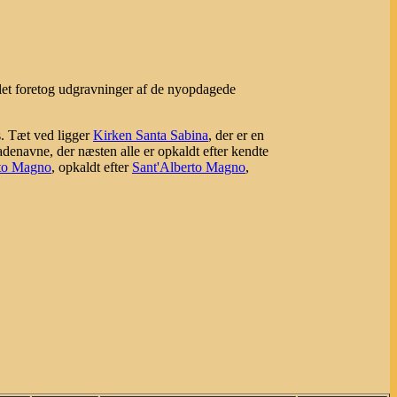
allet foretog udgravninger af de nyopdagede
 Tæt ved ligger
Kirken Santa Sabina
, der er en
gadenavne, der næsten alle er opkaldt efter kendte
rto Magno
, opkaldt efter
Sant'Alberto Magno
,