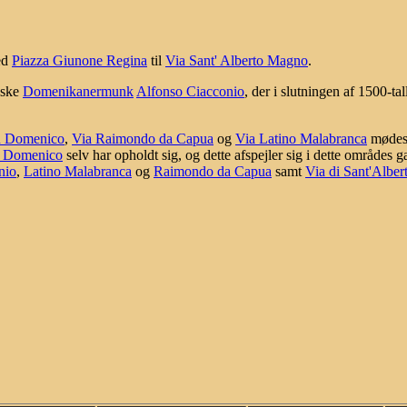
ed
Piazza Giunone Regina
til
Via Sant' Alberto Magno
.
nske
Domenikanermunk
Alfonso Ciacconio
, der i slutningen af 1500-t
n Domenico
,
Via Raimondo da Capua
og
Via Latino Malabranca
mødes.
 Domenico
selv har opholdt sig, og dette afspejler sig i dette områdes 
nio
,
Latino Malabranca
og
Raimondo da Capua
samt
Via di Sant'Albe