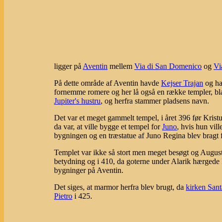
ligger på
Aventin
mellem
Via di San Domenico
og
Vi
På dette område af Aventin havde
Kejser Trajan
og h
fornemme romere og her lå også en række templer, bl
Jupiter's hustru
, og herfra stammer pladsens navn.
Det var et meget gammelt tempel, i året 396 før Krist
da var, at ville bygge et tempel for
Juno
, hvis hun vil
bygningen og en træstatue af Juno Regina blev bragt fr
Templet var ikke så stort men meget besøgt og Augustu
betydning og i 410, da goterne under Alarik hærgede
bygninger på Aventin.
Det siges, at marmor herfra blev brugt, da
kirken Sant
Pietro
i 425.