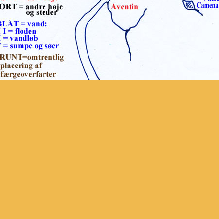
-----
Se en samlet OVERSIGT over emner om "VAND" her
-----
 La Farnesina:
a : Newton Comton editori, 2017. - (Tradizioni italiane, 257).
oma, Edizioni Quasar, 1990-2007.
pton editori, 2.edizione, 1996.
 alle leggende e alle curiosità del Tevere, il fiume di Roma. Newton & Compton Edito