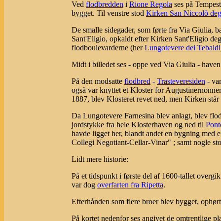
Ved
flodbredden
i
Rione Regola
ses på Tempesta
bygget. Til venstre stod
Kirken San Niccolò degl
De smalle sidegader, som førte fra Via Giulia, bag
Sant'Eligio, opkaldt efter Kirken Sant'Eligio d
flodboulevarderne (her
Lungotevere dei Tebaldi
Midt i billedet ses - oppe ved Via Giulia - hav
På den modsatte
flodbred
-
Trasteveresiden
- va
også var knyttet et Kloster for Augustinernonner,
1887, blev Klosteret revet ned, men Kirken står
Da Lungotevere Farnesina blev anlagt, blev flodl
jordstykke fra hele Klosterhaven og ned til
Pont
havde ligget her, blandt andet en bygning med e
Collegi Negotiant-Cellar-Vinar" ; samt nogle st
Lidt mere historie:
På et tidspunkt i første del af 1600-tallet overgik 
var dog
overfarten fra Ripetta
.
Efterhånden som flere broer blev bygget, ophørte 
På kortet nedenfor ses angivet de omtrentlige pl