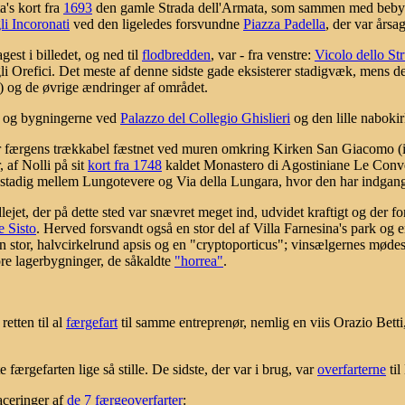
's kort fra
1693
den gamle Strada dell'Armata, som sammen med bebyg
i Incoronati
ved den ligeledes forsvundne
Piazza Padella
, der var årsag
est i billedet, og ned til
flodbredden
, var - fra venstre:
Vicolo dello St
egli Orefici. Det meste af denne sidste gade eksisterer stadigvæk, mens
) og de øvrige ændringer af området.
en og bygningerne ved
Palazzo del Collegio Ghislieri
og den lille naboki
r færgens trækkabel fæstnet ved muren omkring Kirken San Giacomo (in S
 af Nolli på sit
kort fra 1748
kaldet Monastero di Agostiniane Le Conver
 stadig mellem Lungotevere og Via della Lungara, hvor den har indgang 
ejet, der på dette sted var snævret meget ind, udvidet kraftigt og der fo
e Sisto
. Herved forsvandt også en stor del af Villa Farnesina's park og
n stor, halvcirkelrund apsis og en "cryptoporticus"; vinsælgernes mødes
ore lagerbygninger, de såkaldte
"horrea"
.
retten til al
færgefart
til samme entreprenør, nemlig en viis Orazio Betti
færgefarten lige så stille. De sidste, der var i brug, var
overfarterne
til
aceringer af
de 7 færgeoverfarter
: