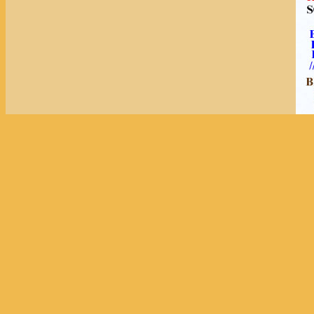
Litteratur om færgen mellem Vicolo della Lunetta og
Colaiacomo, Claudio: Roma perduta e dimenticata. - Rom
- side 94-95.
Lanciani, Rodolfo: Forma Urbis Romae. 1. Ristampa. R
- kort nr. 20 (før de nyeste fund).
La Stella, Mario: Antichi mestieri di Roma. Newton Com
- side 64-67.
Rendina, Claudio: Guida insolita ai misteri, ai segreti,
- side 161, 162, 230, 233.