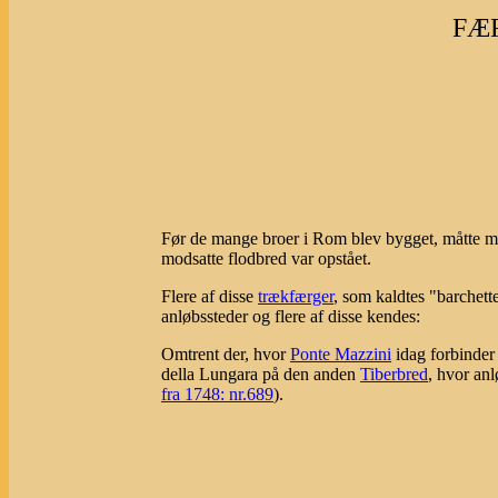
FÆ
Før de mange broer i Rom blev bygget, måtte man
modsatte flodbred var opstået.
Flere af disse
trækfærger
, som kaldtes "barchett
anløbssteder og flere af disse kendes:
Omtrent der, hvor
Ponte Mazzini
idag forbinde
della Lungara på den anden
Tiberbred
, hvor an
fra 1748: nr.689
).