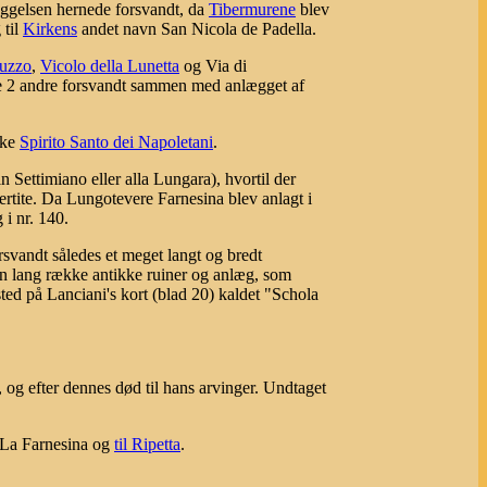
gelsen hernede forsvandt, da
Tibermurene
blev
 til
Kirkens
andet navn San Nicola de Padella.
ruzzo
,
Vicolo della Lunetta
og Via di
 de 2 andre forsvandt sammen med anlægget af
rke
Spirito Santo dei Napoletani
.
ettimiano eller alla Lungara), hvortil der
tite. Da Lungotevere Farnesina blev anlagt i
i nr. 140.
rsvandt således et meget langt og bredt
 en lang række antikke ruiner og anlæg, som
ted på Lanciani's kort (blad 20) kaldet "Schola
, og efter dennes død til hans arvinger. Undtaget
 La Farnesina og
til Ripetta
.