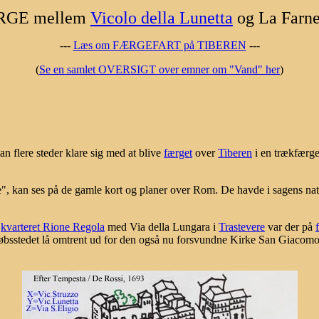
RGE mellem
Vicolo della Lunetta
og La Farne
---
Læs om FÆRGEFART på TIBEREN
---
(
Se en samlet OVERSIGT over emner om "Vand" her
)
 flere steder klare sig med at blive
færget
over
Tiberen
i en trækfærge
e", kan ses på de gamle kort og planer over Rom. De havde i sagens natu
r
kvarteret Rione Regola
med Via della Lungara i
Trastevere
var der på
løbsstedet lå omtrent ud for den også nu forsvundne Kirke San Giacomo