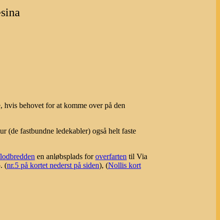
sina
, hvis behovet for at komme over på den
r (de fastbundne ledekabler) også helt faste
flodbredden
en anløbsplads for
overfarten
til Via
. (
nr.5 på kortet nederst på siden
), (
Nollis kort