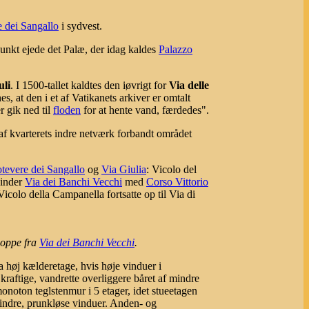
 dei Sangallo
i sydvest.
punkt ejede det Palæ, der idag kaldes
Palazzo
uli
. I 1500-tallet kaldtes den iøvrigt for
Via delle
 at den i et af Vatikanets arkiver er omtalt
er gik ned til
floden
for at hente vand, færdedes".
 kvarterets indre netværk forbandt området
tevere dei Sangallo
og
Via Giulia
: Vicolo del
inder
Via dei Banchi Vecchi
med
Corso Vittorio
icolo della Campanella fortsatte op til Via di
 oppe fra
Via dei Banchi Vecchi
.
 høj kælderetage, hvis høje vinduer i
 kraftige, vandrette overliggere båret af mindre
onoton teglstenmur i 5 etager, idet stueetagen
 mindre, prunkløse vinduer. Anden- og