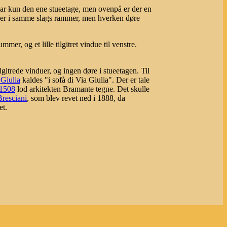
har kun den ene stueetage, men ovenpå er der en
uer i samme slags rammer, men hverken døre
, og et lille tilgitret vindue til venstre.
gitrede vinduer, og ingen døre i stueetagen. Til
 Giulia
kaldes "i sofà di Via Giulia". Der er tale
1508
lod arkitekten Bramante tegne. Det skulle
Bresciani
, som blev revet ned i 1888, da
et.