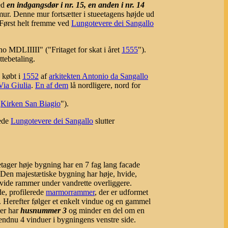
ed
en indgangsdør i nr. 15, en anden i nr. 14
 mur. Denne mur fortsætter i stueetagens højde ud
 Først helt fremme ved
Lungotevere dei Sangallo
no MDLIIIII" ("Fritaget for skat i året
1555
").
ttebetaling.
 købt i
1552
af
arkitekten Antonio da Sangallo
Via Giulia
.
En af dem
lå nordligere, nord for
d
Kirken San Biagio
").
rede
Lungotevere dei Sangallo
slutter
 etager høje bygning har en 7 fag lang facade
. Den majestætiske bygning har høje, hvide,
 hvide rammer under vandrette overliggere.
de, profilerede
marmorrammer
, der er udformet
. Herefter følger et enkelt vindue og en gammel
der har
husnummer 3
og minder en del om en
 endnu 4 vinduer i bygningens venstre side.