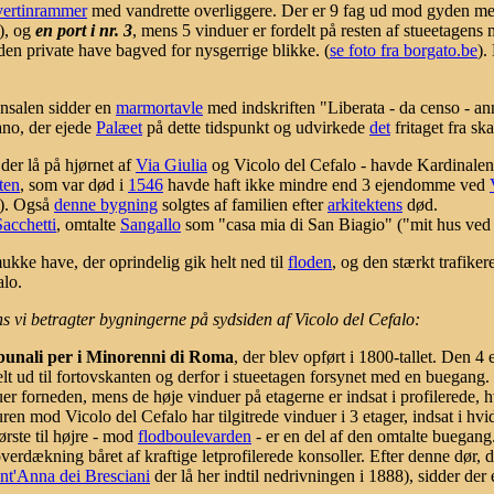
vertinrammer
med vandrette overliggere. Der er 9 fag ud mod gyden m
), og
en port i nr. 3
, mens 5 vinduer er fordelt på resten af stueetagens
en private have bagved for nysgerrige blikke. (
se foto fra borgato.be
).
ensalen sidder en
marmortavle
med indskriften "Liberata - da censo - an
ano, der ejede
Palæet
på dette tidspunkt og udvirkede
det
fritaget fra ska
 der lå på hjørnet af
Via Giulia
og Vicolo del Cefalo - havde Kardinalen
ten
, som var død i
1546
havde haft ikke mindre end 3 ejendomme ved
). Også
denne bygning
solgtes af familien efter
arkitektens
død.
acchetti
, omtalte
Sangallo
som "casa mia di San Biagio" ("mit hus ve
mukke have, der oprindelig gik helt ned til
floden
, og den stærkt trafike
alo.
s vi betragter bygningerne på sydsiden af Vicolo del Cefalo:
bunali per i Minorenni di Roma
, der blev opført i 1800-tallet. Den 4
lt ud til fortovskanten og derfor i stueetagen forsynet med en buegang
buer forneden, mens de høje vinduer på etagerne er indsat i profilerede,
en mod Vicolo del Cefalo har tilgitrede vinduer i 3 etager, indsat i hvi
ørste til højre - mod
flodboulevarden
- er en del af den omtalte buegang
erdækning båret af kraftige letprofilerede konsoller. Efter denne dør, 
nt'Anna dei Bresciani
der lå her indtil nedrivningen i 1888), sidder der