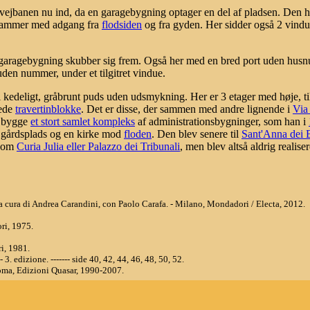
s vejbanen nu ind, da en garagebygning optager en del af pladsen. Den 
tukrammer med adgang fra
flodsiden
og fra gyden. Her sidder også 2 vind
agebygning skubber sig frem. Også her med en bred port uden husnummer
den nummer, under et tilgitret vindue.
i kedeligt, gråbrunt puds uden udsmykning. Her er 3 etager med høje, til
rede
travertinblokke
. Det er disse, der sammen med andre lignende i
Via
 bygge
et stort samlet kompleks
af administrationsbygninger, som han i
 gårdsplads og en kirke mod
floden
. Den blev senere til
Sant'Anna dei 
 som
Curia Julia eller Palazzo dei Tribunali
, men blev altså aldrig realiser
 / a cura di Andrea Carandini, con Paolo Carafa. - Milano, Mondadori / Electa, 2012.
ri, 1975.
i, 1981.
 3. edizione. ------- side 40, 42, 44, 46, 48, 50, 52.
oma, Edizioni Quasar, 1990-2007.
si. - Roma : Newton & Compton editori, 2004.