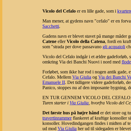
Vicolo del Cefalo
er en lille gade, som i
kvarter
Man mener, at gydens navn "cefalo" er en forvan
Sacchetti
.
Gadens navn er blevet stavet på mange måder 
Catene
eller
Vicolo della Catena
, fordi en kra
som "strada per dove passavano
gli acquaioli
ch
Vicolo del Cefalo indgår i et ældre gadeforløb,
omkring Via dei Banchi Nuovi i nord med
flod
Forløbet, som ikke har rod i nogen antik gade, 
Cefalo. Mellem
Via Giulia
og
Via dei Banchi V
Emanuele II
. Det tidligere videre gadeforløb, d
Panico, stoppes nu af den imposante bygning, d
EN TUR GENNEM VICOLO DEL CEFALO
Turen starter i
Via Giulia
, hvorfra Vicolo del Ce
Det første hus på højre hånd
er det store og 
travertinrammer
flankeret af kraftige konsoller s
konsoller. Hovedindgangen findes i midten af te
ud mod
Via Giulia
her ud til sidegaden er blevet