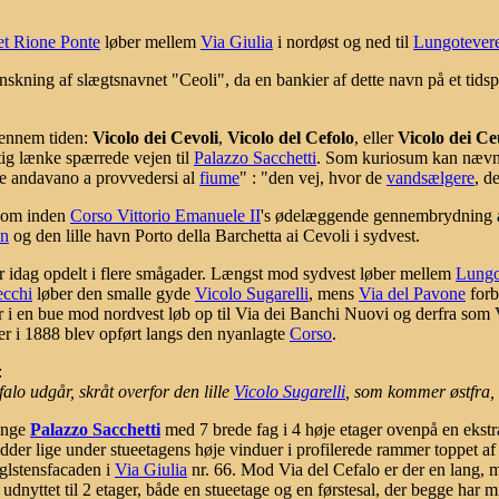
et Rione Ponte
løber mellem
Via Giulia
i nordøst og ned til
Lungotevere
skning af slægtsnavnet "Ceoli", da en bankier af dette navn på et tids
gennem tiden:
Vicolo dei Cevoli
,
Vicolo del Cefolo
, eller
Vicolo dei Ce
ftig lænke spærrede vejen til
Palazzo Sacchetti
. Som kuriosum kan nævnes,
e andavano a provvedersi al
fiume
" : "den vej, hvor de
vandsælgere
, d
 som inden
Corso Vittorio Emanuele II
's ødelæggende gennembrydning af
en
og den lille havn Porto della Barchetta ai Cevoli i sydvest.
er idag opdelt i flere smågader. Længst mod sydvest løber mellem
Lungo
ecchi
løber den smalle gyde
Vicolo Sugarelli
, mens
Via del Pavone
forb
er i en bue mod nordvest løb op til Via dei Banchi Nuovi og derfra som V
er i 1888 blev opført langs den nyanlagte
Corso
.
:
falo udgår, skråt overfor den lille
Vicolo Sugarelli
, som kommer østfra,
tunge
Palazzo Sacchetti
med 7 brede fag i 4 høje etager ovenpå en ekstra
idder lige under stueetagens høje vinduer i profilerede rammer toppet af
glstensfacaden i
Via Giulia
nr. 66. Mod Via del Cefalo er der en lang, m
 udnyttet til 2 etager, både en stueetage og en førstesal, der begge har