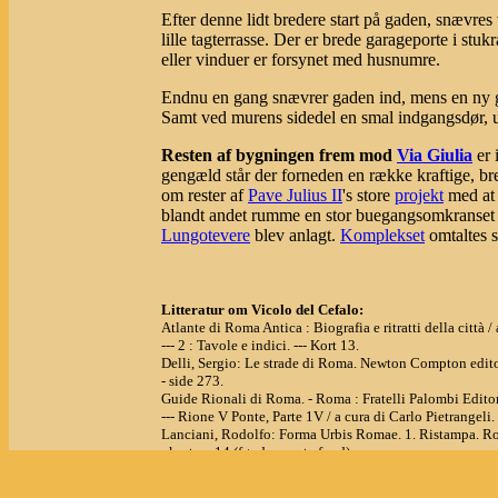
Efter denne lidt bredere start på gaden, snævre
lille tagterrasse. Der er brede garageporte i s
eller vinduer er forsynet med husnumre.
Endnu en gang snævrer gaden ind, mens en ny gar
Samt ved murens sidedel en smal indgangsdør, u
Resten af bygningen frem mod
Via Giulia
er 
gengæld står der forneden en række kraftige, b
om rester af
Pave Julius II
's store
projekt
med at
blandt andet rumme en stor buegangsomkranset
Lungotevere
blev anlagt.
Komplekset
omtaltes
Litteratur om Vicolo del Cefalo:
Atlante di Roma Antica : Biografia e ritratti della città
--- 2 : Tavole e indici. --- Kort 13.
Delli, Sergio: Le strade di Roma. Newton Compton edito
- side 273.
Guide Rionali di Roma. - Roma : Fratelli Palombi Editor
--- Rione V Ponte, Parte 1V / a cura di Carlo Pietrangeli. -
Lanciani, Rodolfo: Forma Urbis Romae. 1. Ristampa. R
- kort nr. 14 (før de nyeste fund).
Le strade di Roma / Claudio Rendina, Donatella Paradi
--- Voume Primo : A-D. ----- side 349.